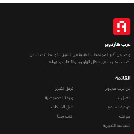
عرب هاردوير
واحد من أكبر المجتمعات التقنية فى الشرق الأوسط تتحدث عن
أحدث التقنيات فى مجال الهاردوير والألعاب والهواتف
القائمة
عن عرب هاردوير
فريق التحرير
اتصل بنا
وثيقة الخصوصية
خريطة الموقع
دليل الشركات
هواتف
اكتب معنا
السياسة التحريرية