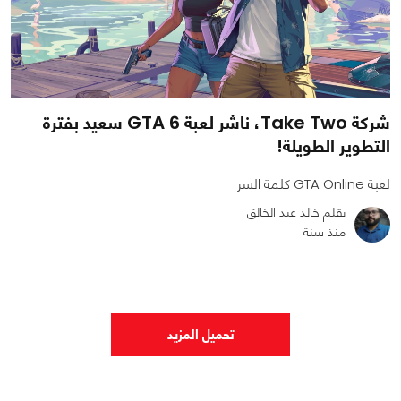
شركة Take Two، ناشر لعبة GTA 6 سعيد بفترة
التطوير الطويلة!
لعبة GTA Online كلمة السر
بقلم خالد عبد الخالق
منذ سنة
0
1
1534
تحميل المزيد