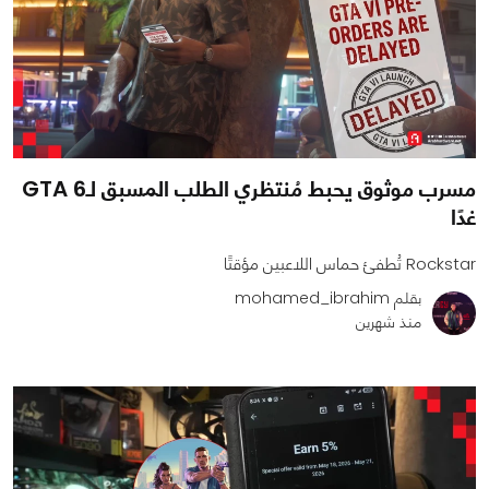
مسرب موثوق يحبط مُنتظري الطلب المسبق لـGTA 6
غدًا
Rockstar تُطفئ حماس اللاعبين مؤقتًا
بقلم mohamed_ibrahim
منذ شهرين
0
0
1324