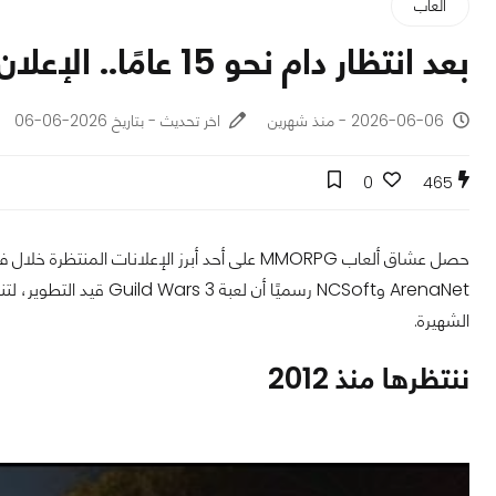
ألعاب
بعد انتظار دام نحو 15 عامًا.. الإعلان رسميًا عن Guild Wars 3!
2026-06-06 - منذ شهرين
اخر تحديث - بتاريخ 2026-06-06
0
465
ArenaNet وNCSoft رسميًا
الشهيرة.
ننتظرها منذ 2012