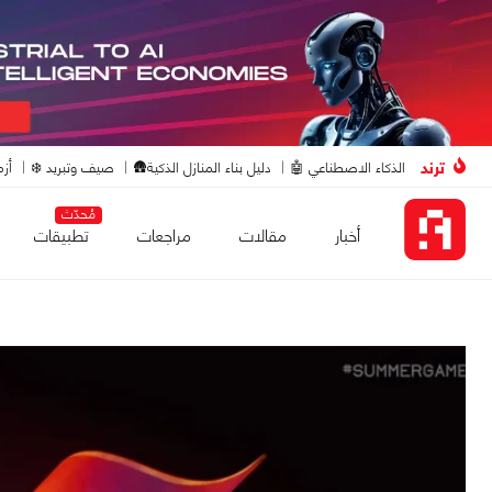
ترند
الذكاء الاصطناعي 🤖
دليل بناء المنازل الذكية🛖
صيف وتبريد ❄️
أزم
مُحدّث
أخبار
مقالات
مراجعات
تطبيقات