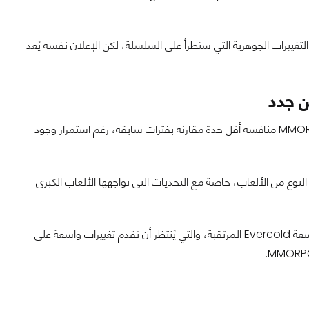
غييرات الجوهرية التي ستطرأ على السلسلة، لكن الإعلان نفسه يُعد
يأتي الكشف عن Guild Wars 3 في وقت يشهد فيه سوق ألعاب MMORPG منافسة أقل حدة مقارنة بفترات سابقة، رغم استمرار وجود
 النوع من الألعاب، خاصة مع التحديات التي تواجهها الألعاب الكبرى
جدير بالذكر أن Final Fantasy 14 تستعد بدورها لمرحلة جديدة عبر توسعة Evercold المرتقبة، والتي يُنتظر أن تقدم تغييرات واسعة على