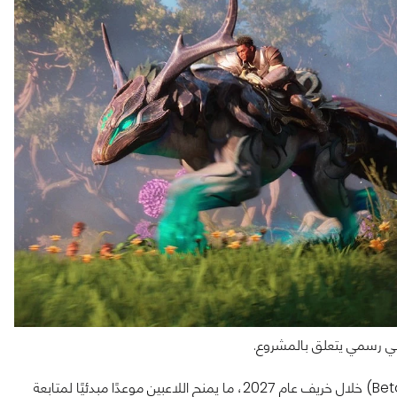
ني رسمي يتعلق بالمشروع.
وأعلنت ArenaNet أن Guild Wars 3 ستحصل على نسخة تجريبية (Beta) خلال خريف عام 2027، ما يمنح اللاعبين موعدًا مبدئيًا لمتابعة