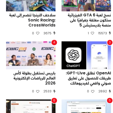
نسخ لعبة GTA 6 الفيزيائية
سلاحف النينجا تنضم إلى لعبة
ستكون مغلقة جغرافيًا على
Sonic Racing:
منصة بلايستيشن 5
CrossWorlds
0
3675
1
15573
4
3
OpenAI تطلق GPT-Live:
باريس تستقبل بطولة كأس
طريقك للحصول على تعليق
العالم للرياضات الإلكترونية
صوتي واقعي لفيديوهاتك
2026
0
2533
0
2892
6
5