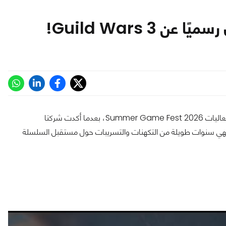
حصل عشاق ألعاب MMORPG على أحد أبرز الإعلانات المنتظرة خلال فعاليات Summer Game Fest 2026، بعدما أكدت شركتا
 أن لعبة Guild Wars 3 قيد التطوير، لتنهي سنوات طويلة من التكهنات والتسريبات حول مستقبل السلسلة