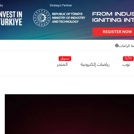
ة الرامات🔴
5/10
تسوق
توب
رياضات إلكترونية
المتجر