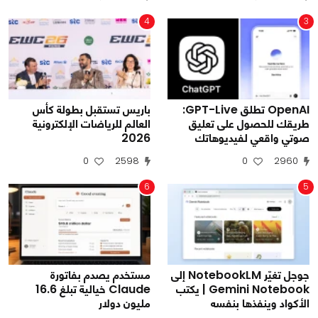
4
3
OpenAI تطلق GPT-Live:
باريس تستقبل بطولة كأس
طريقك للحصول على تعليق
العالم للرياضات الإلكترونية
صوتي واقعي لفيديوهاتك
2026
0
2598
0
2960
6
5
جوجل تغيّر NotebookLM إلى
مستخدم يصدم بفاتورة
Gemini Notebook | يكتب
Claude خيالية تبلغ 16.6
الأكواد وينفذها بنفسه
مليون دولار