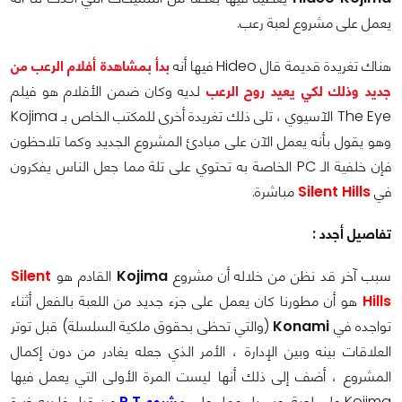
يعمل على مشروع لعبة رعب.
هناك تغريدة قديمة قال Hideo فيها أنه
بدأ بمشاهدة أفلام الرعب من
جديد وذلك لكي يعيد روح الرعب
لديه وكان ضمن الأفلام هو فيلم
The Eye الآسيوي ، تلى ذلك تغريدة أخرى للمكتب الخاص بـ Kojima
وهو يقول بأنه يعمل الآن على مبادئ المشروع الجديد وكما تلاحظون
فإن خلفية الـ PC الخاصة به تحتوي على تلة مما جعل الناس يفكرون
في
Silent Hills
مباشرة.
تفاصيل أجدد :
سبب آخر قد نظن من خلاله أن مشروع
Kojima
القادم هو
Silent
Hills
هو أن مطورنا كان يعمل على جزء جديد من اللعبة بالفعل أثناء
تواجده في
Konami
(والتي تحظى بحقوق ملكية السلسلة) قبل توتر
العلاقات بينه وبين الإدارة ، الأمر الذي جعله يغادر من دون إكمال
المشروع ، أضف إلى ذلك أنها ليست المرة الأولى التي يعمل فيها
Kojima على لعبة رعب بل عمل على
مشروع P.T
من قبل فلديه خبرة