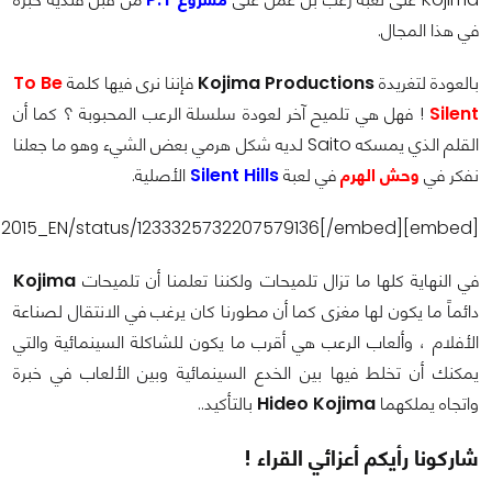
في هذا المجال.
بالعودة لتغريدة
Kojima Productions
فإننا نرى فيها كلمة
To Be
Silent
! فهل هي تلميح آخر لعودة سلسلة الرعب المحبوبة ؟ كما أن
القلم الذي يمسكه Saito لديه شكل هرمي بعض الشيء وهو ما جعلنا
نفكر في
وحش الهرم
في لعبة
Silent Hills
الأصلية.
[embed]https://twitter.com/KojiPro2015_EN/status/1233325732207579136[/embed]
في النهاية كلها ما تزال تلميحات ولكننا تعلمنا أن تلميحات
Kojima
دائماً ما يكون لها مغزى كما أن مطورنا كان يرغب في الانتقال لصناعة
الأفلام ، وألعاب الرعب هي أقرب ما يكون للشاكلة السينمائية والتي
يمكنك أن تخلط فيها بين الخدع السينمائية وبين الألعاب في خبرة
واتجاه يملكهما
Hideo Kojima
بالتأكيد..
شاركونا رأيكم أعزائي القراء !