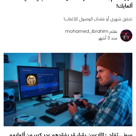
ألعابك!
تحقق شهري أو فقدان الوصول للألعاب!
بقلم mohamed_ibrahim
منذ 3 أشهر
سوني تفاجئ اللاعبين بقرار قد يفقدهم عدد كبير من ألعابهم