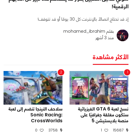
الرقمية!
إذ قد تحتاج اتصالًا بالإنترنت كل 30 يومًا أو قد تتوقف!
بقلم mohamed_ibrahim
منذ 3 أشهر
الأكثر مشاهدة
2
1
نسخ لعبة GTA 6 الفيزيائية
سلاحف النينجا تنضم إلى لعبة
ستكون مغلقة جغرافيًا على
Sonic Racing:
منصة بلايستيشن 5
CrossWorlds
0
3758
1
15687