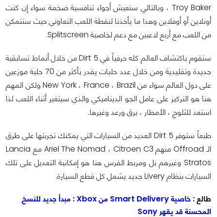
Troy Baker ، وبالتالي ستعيش أجواء تنافسية ضخمة سواء إن كنت
أونلاين أو أوفلاين وهذا ما يأخذنا لنقطة اللعب التعاوني حيث ستتمكن
من اللعب مع أربع لاعبين مع دعم لخاصية Splitscreen.
ستقوم باكتشاف العالم كله حرفياً في Dirt 5 من خلال أنماط تسابقية
جديدة وتقليدية ومن خلال عدد حلبات يقدر بأكثر من 70 حلبة موزعين
على دول العالم سواء من New York ، France ، Brazil ولكن المهم
هنا هو التركيز على عامل الجو الديناميكي والذي سيتغير أثناء اللعب لذا
استعد للثلوج ، الأمطار ، برق ورعد وغيرها.
طبعاً ستوفر Dirt 5 العديد من السيارات التي يمكنك تجربتها على طرق
الـ Offroad منهم Ariel The Nomad ، Citroen C3 مع Lancia
Stratos وغيرهم بل ومربط الفرس هنا هو إمكانية التعديل على تلك
السيارات بنظام Livery جديد يشمل كل قطع السيارة.
طالع :
خاصية Smart Delivery من Xbox : مبدأ جديد للنسخ
المحسنة قد يقهر Sony