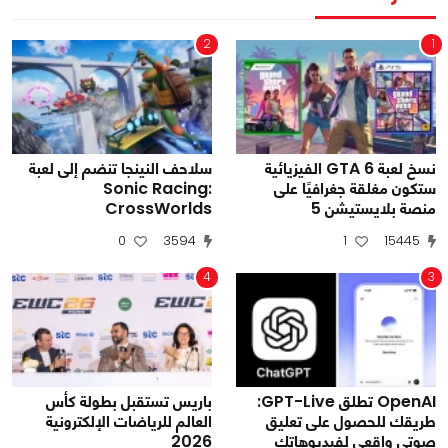
2
1
نسخ لعبة GTA 6 الفيزيائية
سلاحف النينجا تنضم إلى لعبة
ستكون مغلقة جغرافيًا على
Sonic Racing:
منصة بلايستيشن 5
CrossWorlds
0
3594
1
15445
4
3
OpenAI تطلق GPT-Live:
باريس تستقبل بطولة كأس
طريقك للحصول على تعليق
العالم للرياضات الإلكترونية
صوتي واقعي لفيديوهاتك
2026