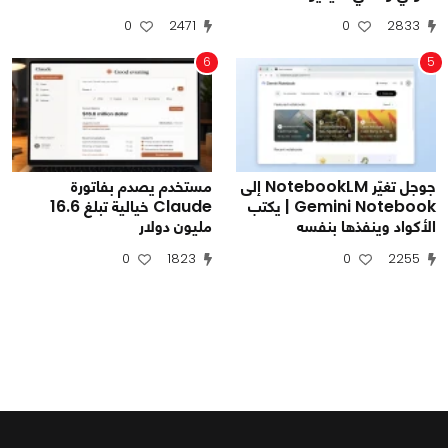
0
2471
0
2833
6
5
جوجل تغيّر NotebookLM إلى
مستخدم يصدم بفاتورة
Gemini Notebook | يكتب
Claude خيالية تبلغ 16.6
الأكواد وينفذها بنفسه
مليون دولار
0
1823
0
2255