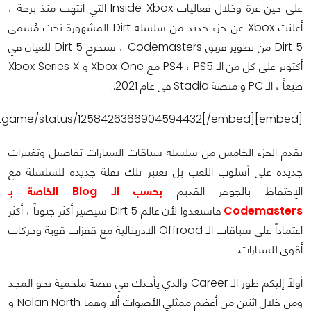
على حين غرة وخلال فعاليات Inside Xbox التي انتهت منذ برهة ،
أعلنت Xbox عن جزء جديد من سلسلة Dirt المشهورة تحت مُسمى
Dirt 5 من تطوير فريق Codemasters ، ستخرج Dirt 5 للعيان في
أكتوبر على كل من الـ PS4 ، PS5 مع Xbox One و Xbox Series X
طبعاً ، الـ PC و منصة Stadia في عام 2021..
[embed]https://twitter.com/dirtgame/status/1258426366904594432[/embed]
يقدم الجزء الخامس من سلسلة سباقات السيارات تفاصيل وتغييرات
جديدة على أسلوب اللعب بل تعتبر تلك نقلة جديدة للسلسلة مع
الإحتفاظ بالجوهر القديم
بحسب الـ Blog الخاصة بـ
Codemasters
فاستعدوا لأن عالم Dirt 5 سيصير أكثر جنوناً ، أكثر
اعتماداً على سباقات الـ Offroad الأدرينالية مع قفزات قوية وحركات
أقوى للسيارات.
أولاً إليكم طور الـ Career والذي يأخذك في قصة ملحمية نحو المجد
ومن خلال اثنين من أعظم ممثلي الأصوات ألا وهما Nolan North و