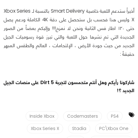
أخيراً ستدعم اللعبة خاصية Smart Delivery بالنسبة لـ Xbox Series
X وليس هذا فحسب بل ستحصل على دقة 4K الكاملة ودعم يصل
حتى ١٢٠ اطار فس الثانية ونحن لا نمزح!!! وإليكم بعضاً من الصور
الجديدة التي تم نشرها حول اللعبة والتي تبرز قوة رسوميات الجيل
الجديد من حيث جودة الأرض ، الإلتحامات ، العالم والطقس المبهر
حقيقةً :
شاركونا رأيكم وهل أنتم متحمسون لتجربة Dirt 5 على منصات الجيل
الجديد ؟!
Inside Xbox
Codemasters
PS4
Xbox Series X
Stadia
PC\Xbox One