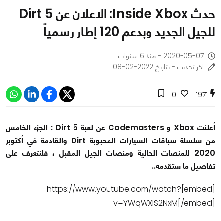
حدث Inside Xbox: الاعلان عن Dirt 5
للجيل الجديد وبدعم 120 إطار رسمياً
2020-05-07 - منذ 6 سنوات
اخر تحديث - بتاريخ 2022-02-08
0
1971
أعلنت Xbox و Codemasters عن لعبة Dirt 5 : الجزء الخامس
من سلسلة سباقات السيارات المحبوبة Dirt والقادمة في أكتوبر
2020 للمنصات الحالية ومنصات الجيل المقبل ، فلنتعرف على
تفاصيل ما ستقدمه..
[embed]https://www.youtube.com/watch?
v=YWqWXlS2NxM[/embed]