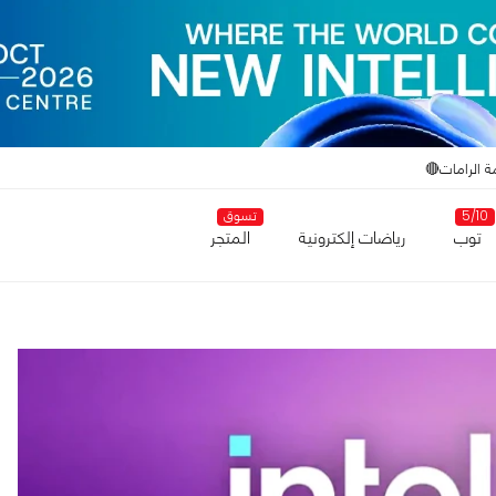
ة الرامات🔴
5/10
تسوق
توب
رياضات إلكترونية
المتجر