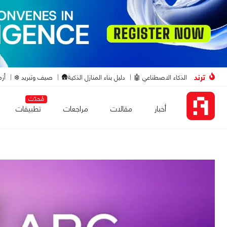
ترند
الذكاء الاصطناعي 🤖
دليل بناء المنازل الذكية🛖
صيف وتبريد ❄️
أزم
مُحدّث
أخبار
مقالات
مراجعات
تطبيقات