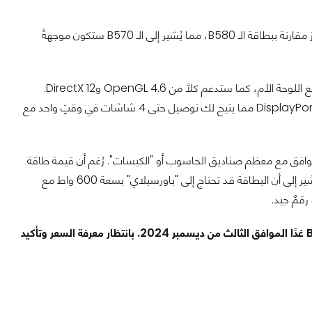
أما عن التردد، فسيكون 2.6 جيجاهرتز، أي أقل بنحو 200-250 ميجاهرتز مقارنة ببطاقة الـ B580، مما يُشير إلى الـ B570 ستكون موجهةً
ستعتمد البطاقة أيضًا على واجهة PCIe 4.0 x8 لتعزيز سرعة الاتصال مع اللوحة الأم، كما ستدعم كلًا من OpenGL 4.6 وDirectX 12.
وبالنسبة للمنافذ، فالـ B570 ستأتي مع منفذ HDMI 2.1 و3 منافذ DisplayPort 2.1 مما يتيح لك توصيل حتى 4 شاشات في وقتٍ واحد مع
 بنظام تبريد مزدوج المروحة وأبعاد 41*132*249 ملم لتتوافق مع معظم صناديق الحاسوب أو "الكيسات". رُغم أن قيمة طاقة
التصميم الحراري TDP لم تُذكر في التسريبات بدقة، فإن المواصفات تُشير إلى أن البطاقة قد تحتاج إلى "باورسبلاي" بسعة 600 واط مع
على كل حال، يُتوقع أن تكشف Intel عن بطاقتيها الـ B570 والـ B580 غدًا الموافق الثالث من ديسمبر 2024. بانتظار معرفة السعر وتأكيد