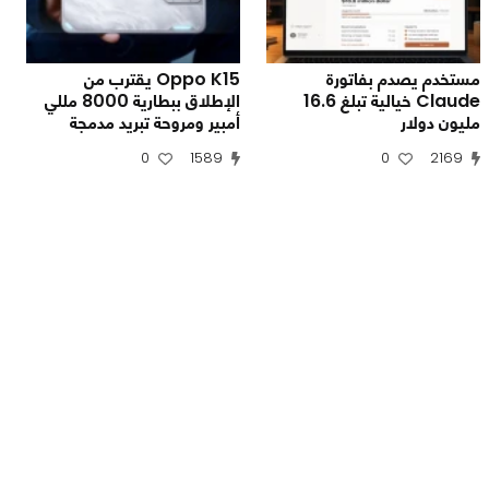
مستخدم يصدم بفاتورة
Oppo K15 يقترب من
Claude خيالية تبلغ 16.6
الإطلاق ببطارية 8000 مللي
مليون دولار
أمبير ومروحة تبريد مدمجة
0
1589
0
2169