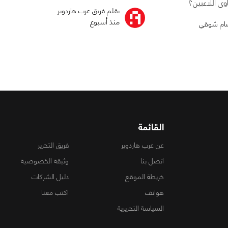
ى اللاعبين؟
بقلم فريق عرب هاردوير
منذ أسبوع
ام شوقي
القائمة
عن عرب هاردوير
فريق التحرير
اتصل بنا
وثيقة الخصوصية
خريطة الموقع
دليل الشركات
هواتف
اكتب معنا
السياسة التحريرية