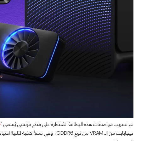
تم تسريب مواصفات هذه البطاقة المُنتظرة على متجرٍ فرنسي يُسمى "
e
جيجابايت من الـ VRAM من نوع GDDR6، وهي 