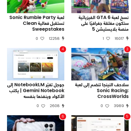
نسخ لعبة GTA 6 الفيزيائية
لعبة Sonic Rumble Party
ستكون مغلقة جغرافيًا على
تستقبل فعالية Clean
منصة بلايستيشن 5
Sweepstakes
0
12258
1
16017
4
3
سلاحف النينجا تنضم إلى لعبة
جوجل تغيّر NotebookLM إلى
Sonic Racing:
Gemini Notebook | يكتب
CrossWorlds
الأكواد وينفذها بنفسه
0
2608
0
3989
6
5