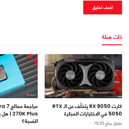
اضف تعليق
ذات صلة
كارت RX 9050 يتخلّف عن الـ RTX
مراجعة 
5050 في الاختبارات المبكرة
70K Plus
الضجة؟
بفارق يبلغ 30%!