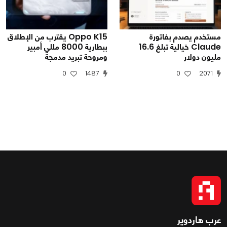
مستخدم يصدم بفاتورة
Oppo K15 يقترب من الإطلاق
Claude خيالية تبلغ 16.6
ببطارية 8000 مللي أمبير
مليون دولار
ومروحة تبريد مدمجة
0
1487
0
2071
عرب هاردوير