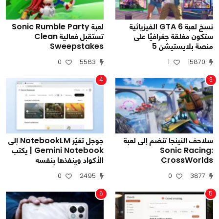
نسخ لعبة GTA 6 الفيزيائية
لعبة Sonic Rumble Party
ستكون مغلقة جغرافيًا على
تستقبل فعالية Clean
منصة بلايستيشن 5
Sweepstakes
0
5563
1
15870
4
3
سلاحف النينجا تنضم إلى لعبة
جوجل تغيّر NotebookLM إلى
Sonic Racing:
Gemini Notebook | يكتب
CrossWorlds
الأكواد وينفذها بنفسه
0
2495
0
3877
6
5