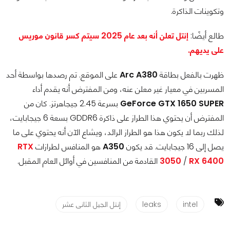
وتكوينات الذاكرة.
طالع أيضًا:
إنتل تعلن أنه بعد عام 2025 سيتم كسر قانون موريس
على يديهم.
ظهرت بالفعل بطاقة
Arc A380
على الموقع. تم رصدها بواسطة أحد
المسربين في معيار غير معلن عنه، ومن المفترض أنه يقدم أداء
GeForce GTX 1650 SUPER
بسرعة 2.45 جيجاهرتز. كان من
المفترض أن يحتوي هذا الطراز على ذاكرة GDDR6 بسعة 6 جيجابايت،
لذلك ربما لا يكون هذا هو الطراز الرائد، ويشاع الآن أنه يحتوي على ما
يصل إلى 16 جيجابايت. قد يكون
A350
هو المنافس لطرازات
RTX
RX 6400
/
3050
القادمة من المنافسين في أوائل العام المقبل.
intel
leaks
إنتل الجيل الثانى عشر