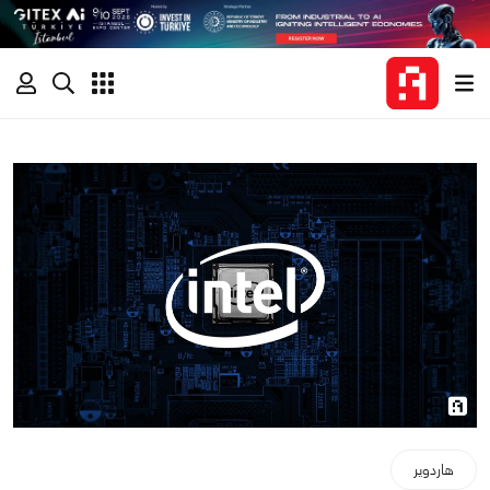
هاردوير