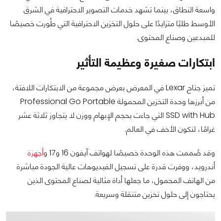
واسعة النطاق، بينما تشهد خدمات التصوير الاحترافية في الشرق
الأوسط طلبًا متزايدًا على حلول التخزين الاحترافية التي طُورت خصيصًا
للمبدعين وصناع المحتوى.
ابتكارات صغيرة وعظيمة التأثير
تميز جناح Lexar في المعرض بعرض مجموعة من الابتكارات اللافتة،
من أبرزها وحدة التخزين المحمولة Professional Go Portable
SSD with Hub التي جاءت بحجم الإبهام ووزن لا يتجاوز ثلاثة عشر
غرامًا، لتكون الأخف في العالم.
وقد صُممت هذه الوحدة خصيصًا لهواتف آيفون 16 و17 و
أجهزة
أندرويد، ووفرت قدرة على تسجيل الفيديوهات عالية الجودة مباشرة
من الهاتف المحمول، ما جعلها أداة مثالية لصناع المحتوى الذين
يحتاجون إلى حلول تخزين متنقلة وسريعة.