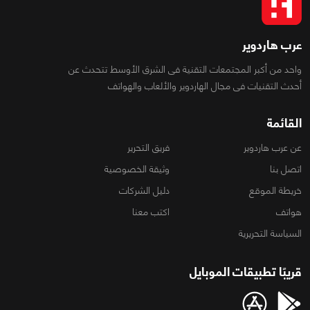
عرب هاردوير
واحد من أكبر المجتمعات التقنية فى الشرق الأوسط تتحدث عن
أحدث التقنيات فى مجال الهاردوير والألعاب والهواتف
القائمة
عن عرب هاردوير
فريق التحرير
اتصل بنا
وثيقة الخصوصية
خريطة الموقع
دليل الشركات
هواتف
اكتب معنا
السياسة التحريرية
قريبًا تطبيقات الموبايل