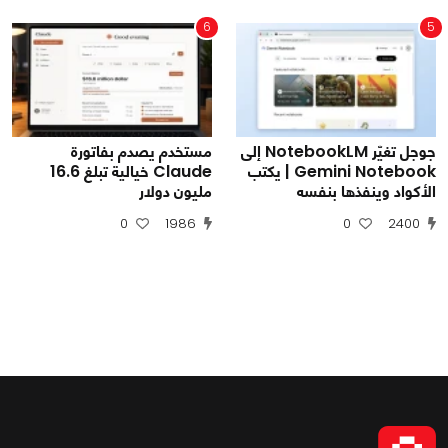
6
5
جوجل تغيّر NotebookLM إلى
مستخدم يصدم بفاتورة
Gemini Notebook | يكتب
Claude خيالية تبلغ 16.6
الأكواد وينفذها بنفسه
مليون دولار
0
1986
0
2400