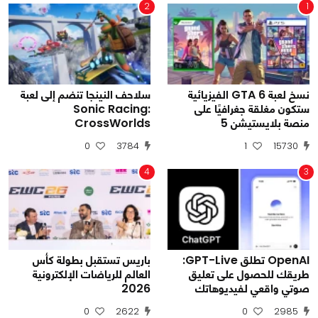
2
1
نسخ لعبة GTA 6 الفيزيائية
سلاحف النينجا تنضم إلى لعبة
ستكون مغلقة جغرافيًا على
Sonic Racing:
منصة بلايستيشن 5
CrossWorlds
0
3784
1
15730
4
3
OpenAI تطلق GPT-Live:
باريس تستقبل بطولة كأس
طريقك للحصول على تعليق
العالم للرياضات الإلكترونية
صوتي واقعي لفيديوهاتك
2026
0
2622
0
2985