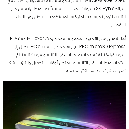
ARES RGB DDR5 الجيل الثاني للحواسيب المكتبية، والتي جاءت مع
شرائح SK Hynix بسرعات تصل إلى ثمانية آلاف ميجا ترانسفير في
الثانية، لتوفر تجربة لعب احترافية للمستخدمين الباحثين عن الأداء
الأقصى.
أما للاعبين على الأجهزة المحمولة، فقد طرحت Lexar بطاقة PLAY
PRO microSD Express التي تعتمد على تقنية PCIe لتصل إلى
سرعة قراءة تبلغ تسعمائة ميجابايت في الثانية وسرعة كتابة تبلغ
ستمائة ميجابايت في الثانية، ما يختصر أوقات التحميل والتنزيل بشكل
كبير ويمنح تجربة لعب أكثر سلاسة.