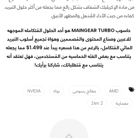
من مادة الإكريليك الشفاف بشكل رائع مما يجعله من أكثر حلول التبريد
كفاءه من حيث الأداء المُذهل والمظهر الأنيق.
حاسوب
MAINGEAR TURBO
هو أحد الحلول المُتكامله الموجهه
للاعبين وصناع المحتوى والمُصممين وهواة تجميع أسلوب التبريد
المائي المُتكامل، بالرغم من هذا فسعره يبدأ عند 1.499$ مما يجعله
يتناسب مع بعض الفئه الحماسيه من المُستخدمين، فهل تعتقد أنه
يتناسب مع مُتطلباتك، شاركنا برأيك!
AMD
معالج رسومي
نواة
NVIDIA
معمارية
Zen 2