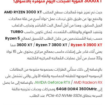
3000XT القوية أصبحت اليوم متوفرة بالأسواق!
حيث تم تعزيز قوة مُعالجات سطح المكتب
AMD RYZEN 3000 XT
والدفع بها عن طريق خلق ترددات عمل-نواة أسرع من فئة معالجات
الجيل السابق، وهذا من أجل أعمال البث المُباشر وتجارب الالعاب
وتنفيذ المهام والوظائف المُتعدده، يُمكن تكوين حاسب
TURBO
حسب رغبة المُستخدمين من خلال الطلب المُسبق لمعالج
Ryzen 5
Ryzen 9 3900 XT
/
Ryzen 7 3800 XT
/
3600 XT
مما
يعني أنك قادر على إمتلاك حاسب بمعالج مركزي يحتوي على 16 نواة
و32 مسار من أجل عمليات المُعالجه المركزيه المُكثفه.
بالإضافه إلى ذلك ستأتي الطرازات بمجموعه متنوعه من البطاقات
الرسوميه الموجهه للطبقه الحماسيه والفئه الأولى والتي تشتمل على
AMD Radeon RX
/
NVIDIA Geforce RTX
، بالإضافه إلى ما يصل
إلى
64GB DDR4 3600MHz
ومحركات وحدات تخزينيه فائقة
السرعه بنطاق
PCIe 4.0 NVMe SSDs
عند الطلب.