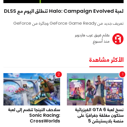
لعبة Halo: Campaign Evolved تنطلق اليوم مع DLSS
تعريف جديد من GeForce Game Ready وجائزة من GeForce
بقلم فريق عرب هاردوير
منذ أسبوع
الأكثر مشاهدة
2
1
نسخ لعبة GTA 6 الفيزيائية
سلاحف النينجا تنضم إلى لعبة
ستكون مغلقة جغرافيًا على
Sonic Racing:
منصة بلايستيشن 5
CrossWorlds