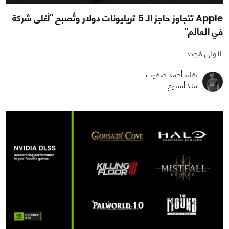
Apple تتجاوز حاجز الـ 5 تريليونات دولار وتُصبح "أغلى شركة
في العالم"
الأولى مُجددًا
بقلم أحمد صفوت
منذ أسبوع