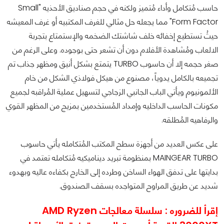
حاسب مُتكامل وأداء مُتميز ولكنه في حجم صناديق الأحذيه "Small
Form Factor" مما يجعله حل مثالي للغرف المكتبيه أو غرف المعيشه
حيثُ تستطيع إخفائه خلف شاشتك الضخمه والإستمتاع بتجربة
الالعاب ومُشاهدة الأفلام دون أن تشعر حتى بوجوده. وعلى الرغم من
صغر حجمه إلا أن حاسوب
TURBO
يتمتع بشكل أنيق ومظهر جذاب تم
تجميعه بالكامل يدوياً، مصنوع من هيكل فولاذي الشكل من خام
الألمونيوم ويأتي الباب الجانبي الزجاجي لتسهيل عملية المُراقبه لجميع
مكونات الحاسب الداخليه وإمداد المُستخدمين بمزيج من المظهر القوي
والرفاهيه المُطلقه.
على عكس العديد من أجهزة سطح المكتب المُتكامله يأتي حاسوب
MAINGEAR TURBO
بمنظومة تبريد ديناميكيه مُتكامله تعتمد في
بدايتها على تدفق الهواء الساخن وطرده إلى الخارج بكفاءه عاليه وبهدوء
شديد عن طريق المراوح المتواجده بسقف الصندوق.
إقرأ للضروره :
سلسلة معالجات AMD Ryzen