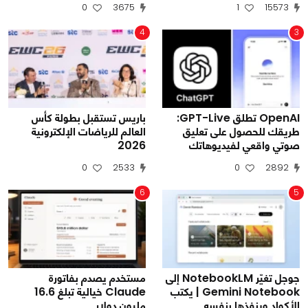
0
3675
1
15573
4
3
OpenAI تطلق GPT-Live:
باريس تستقبل بطولة كأس
طريقك للحصول على تعليق
العالم للرياضات الإلكترونية
صوتي واقعي لفيديوهاتك
2026
0
2533
0
2892
6
5
جوجل تغيّر NotebookLM إلى
مستخدم يصدم بفاتورة
Gemini Notebook | يكتب
Claude خيالية تبلغ 16.6
الأكواد وينفذها بنفسه
مليون دولار