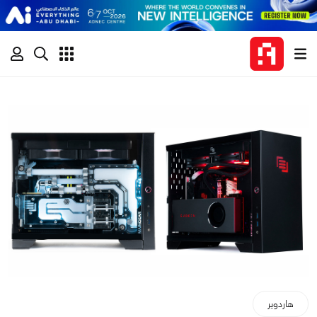
هاردوير