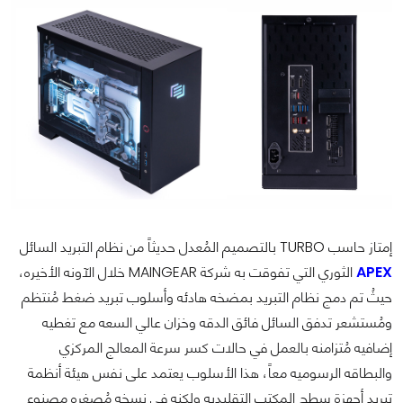
إمتاز حاسب TURBO بالتصميم المُعدل حديثاً من نظام التبريد السائل
APEX
الثوري التي تفوقت به شركة MAINGEAR خلال الآونه الأخيره،
حيثُ تم دمج نظام التبريد بمضخه هادئه وأسلوب تبريد ضغط مُنتظم
ومُستشعر تدفق السائل فائق الدقه وخزان عالي السعه مع تغطيه
إضافيه مُتزامنه بالعمل في حالات كسر سرعة المعالج المركزي
والبطاقه الرسوميه معاً، هذا الأسلوب يعتمد على نفس هيئة أنظمة
تبريد أجهزة سطح المكتب التقليديه ولكنه في نسخه مُصغره مصنوع