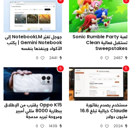
4
3
لعبة Sonic Rumble Party
جوجل تغيّر NotebookLM إلى
تستقبل فعالية Clean
Gemini Notebook | يكتب
Sweepstakes
الأكواد وينفذها بنفسه
0
2441
0
2487
6
5
مستخدم يصدم بفاتورة
Oppo K15 يقترب من الإطلاق
Claude خيالية تبلغ 16.6
ببطارية 8000 مللي أمبير
مليون دولار
ومروحة تبريد مدمجة
0
1439
0
2024