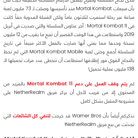
بأن مبيعات Mortal Kombat منذ تأسيسها وصلت لـ 73 مليون لعبة
مباعة عبر رحلة استمرت لثلاثون عاماً ولكن القنبلة المدوية حقاً كانت
في Mortal Kombat 11 : آخر عناوين السلسلة والتي صدرت في أبريل
2019 واستطاعت في هذا الوقت القصير أن تبيع ما يقرب من 12 مليون
نسخة وحدها مما يعني أنها صارت بالفعل الأكثر مبيعاً في تاريخ
السلسلة أجمع وحتى لعبة Mortal Kombat Mobile التي لم تحظ
بالنجاح القوي فور إطلاقها استطاعت أن تتخطى عدد مرات تحميلها الـ
138 مليون عملية تحميل!
لم
يتم وقف العمل على دعم Mortal Kombat 11
بالمزيد من
المحتوى إلا من قريب لأجل أن يركز فريق NetherRealm على
مشروعه المقبل بشكل كامل.
نذكركم أيضاً بأن Warner Bros قد خرجت
لتنفي كل الشائعات
التي
تحدثت عن بيع فريق NetherRealm!