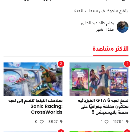
ارتفاع ملحوظ في مبيعات اللعبة
بقلم خالد عبد الخالق
منذ 11 شهر
الأكثر مشاهدة
2
1
نسخ لعبة GTA 6 الفيزيائية
سلاحف النينجا تنضم إلى لعبة
ستكون مغلقة جغرافيًا على
Sonic Racing:
منصة بلايستيشن 5
CrossWorlds
0
3827
1
15794