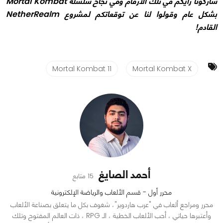
شاركونا رأيكم في تلك الأرقام وفي نجاح سلسلة Mortal Kombat
بشكل عام وقولوا لنا عن توقعاتكم لمشروع NetherRealm
القادم!
Mortal Kombat 11
Mortal Kombat X
أحمد الصايغ
15 متابع
محرر أول - قسم الألعاب والرياضة الإلكترونية
محرر ومراجع ألعاب في "عرب هاردوير"، شغوف بكل ما يتعلق بصناعة الألعاب
وأعتبرها حياتي ، أحب الألعاب الخطية ، الـ RPG ، ذات العالم المفتوح وتلك