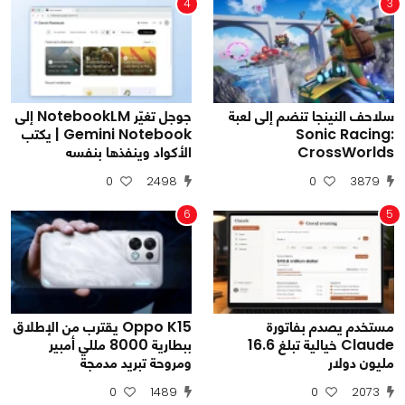
4
3
سلاحف النينجا تنضم إلى لعبة
جوجل تغيّر NotebookLM إلى
Sonic Racing:
Gemini Notebook | يكتب
CrossWorlds
الأكواد وينفذها بنفسه
0
2498
0
3879
6
5
مستخدم يصدم بفاتورة
Oppo K15 يقترب من الإطلاق
Claude خيالية تبلغ 16.6
ببطارية 8000 مللي أمبير
مليون دولار
ومروحة تبريد مدمجة
0
1489
0
2073