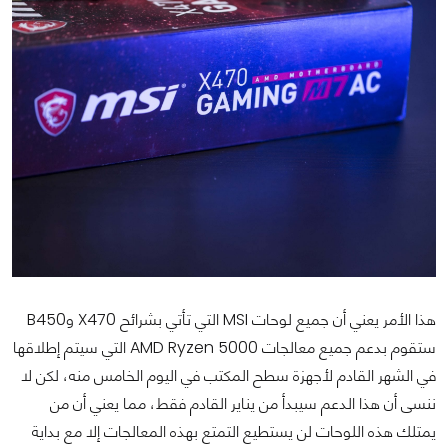
هذا الأمر يعني أن جميع لوحات MSI التي تأتي بشرائح X470 وB450
ستقوم بدعم جميع معالجات AMD Ryzen 5000 التي سيتم إطلاقها
في الشهر القادم لأجهزة سطح المكتب في اليوم الخامس منه، لكن لا
ننسى أن هذا الدعم سيبدأ من يناير القادم فقط، مما يعني أن من
يمتلك هذه اللوحات لن يستطيع التمتع بهذه المعالجات إلا مع بداية