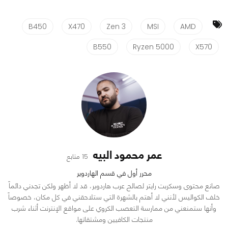
B450
X470
Zen 3
MSI
AMD
B550
Ryzen 5000
X570
عمر محمود البيه
15 متابع
محرر أول في قسم الهاردوير
صانع محتوى وسكربت رايتر لصالح عرب هاردوير، قد لا أظهر ولكن تجدني دائماً
خلف الكواليس لأنني لا أهتم بالشهرة التي ستلاحقني في كل مكان، خصوصاً
وأنها ستمنعني من ممارسة التعصب الكروي على مواقع الإنترنت أثناء شرب
منتجات الكافيين ومشتقاتها.