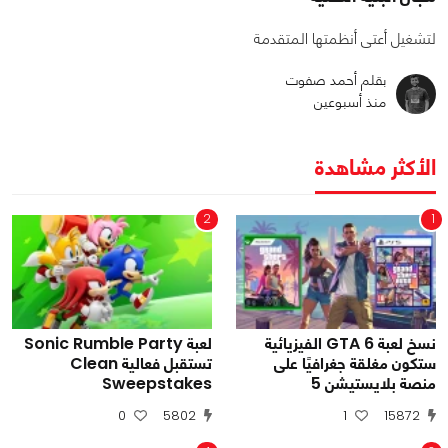
لتشغيل أعتى أنظمتها المتقدمة
بقلم أحمد صفوت
منذ أسبوعين
الأكثر مشاهدة
2
1
نسخ لعبة GTA 6 الفيزيائية
لعبة Sonic Rumble Party
ستكون مغلقة جغرافيًا على
تستقبل فعالية Clean
منصة بلايستيشن 5
Sweepstakes
0
5802
1
15872