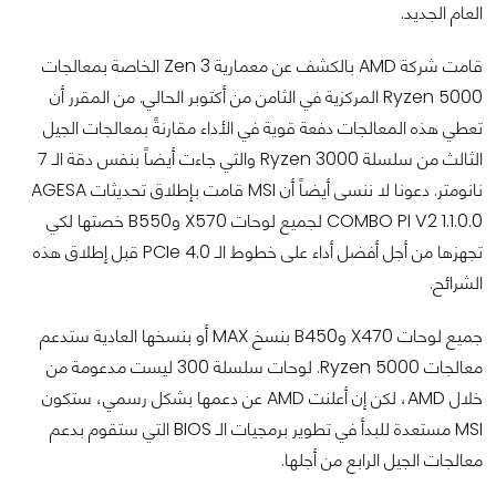
العام الجديد.
قامت شركة AMD بالكشف عن معمارية Zen 3 الخاصة بمعالجات
Ryzen 5000 المركزية في الثامن من أكتوبر الحالي. من المقرر أن
تعطي هذه المعالجات دفعة قوية في الأداء مقارنةً بمعالجات الجيل
الثالث من سلسلة Ryzen 3000 والتي جاءت أيضاً بنفس دقة الـ 7
نانومتر. دعونا لا ننسى أيضاً أن MSI قامت بإطلاق تحديثات AGESA
COMBO PI V2 1.1.0.0 لجميع لوحات X570 وB550 خصتها لكي
تجهزها من أجل أفضل أداء على خطوط الـ PCIe 4.0 قبل إطلاق هذه
الشرائح.
جميع لوحات X470 وB450 بنسخ MAX أو بنسخها العادية ستدعم
معالجات Ryzen 5000. لوحات سلسلة 300 ليست مدعومة من
خلال AMD، لكن إن أعلنت AMD عن دعمها بشكل رسمي، ستكون
MSI مستعدة للبدأ في تطوير برمجيات الـ BIOS التي ستقوم بدعم
معالجات الجيل الرابع من أجلها.