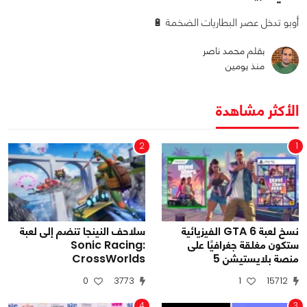
أوبو تدخل عصر البطاريات الضخمة 🔋
بقلم محمد ناصر
منذ يومين
الأكثر مشاهدة
2
1
نسخ لعبة GTA 6 الفيزيائية
سلاحف النينجا تنضم إلى لعبة
ستكون مغلقة جغرافيًا على
Sonic Racing:
منصة بلايستيشن 5
CrossWorlds
0
3773
1
15712
4
3