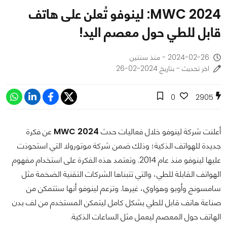
MWC 2024: لينوفو تُعلن على هاتف
قابل للطي حول معصم اليد!
2024-02-26 - منذ سنتين
اخر تحديث - بتاريخ 2024-02-26
0
2905
أعلنت شركة لينوفو خلال فعاليات حدث
MWC 2024
عن فكرة
جديدة للهواتف الذكية؛ وذلك ضمن شركة موتورولا التي استحوذت
عليها لينوفو منذ عام 2014. وتعتمد هذه الفكرة على استخدام مفهوم
الهواتف القابلة للطي، والتي تتبناها الشركات التقنية الضخمة مثل
سامسونج وأوبو وهواوي، غيرها. وتزعم لينوفو أنها ستتمكن من
صناعة هاتف قابل للطي بشكل كامل ليتمكن المستخدم من لف بدن
الهاتف حول المعصم ليعمل مثل الساعات الذكية.