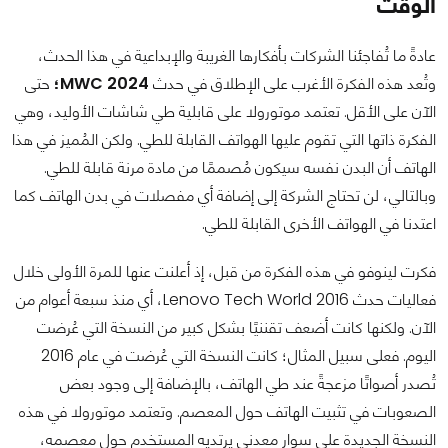
الوقت
عادةً ما تُفاجئنا الشركات بأفكارها الغريبة والإبداعية في هذا الحدث،
وتُعد هذه الفكرة الأغرب على الإطلاق في حدث
MWC 2024؛
حتى
الآن على الأقل. تعتمد موتورولا على قابلية طي شاشات الأوليد، وهي
الفكرة ذاتها التي تقوم عليها الهواتف القابلة للطي. ولكن المُميز في هذا
الهاتف أن البدن نفسه سيكون مُصممًا من مادة مرنة قابلة للطي.
وبالتالي، لن تحتاج الشركة إلى إضافة أي مفصلات في بدن الهاتف كما
اعتدنا في الهواتف الأخرى القابلة للطي.
فكرت لينوفو في هذه الفكرة من قبل، إذ أعلنت عنها للمرة الأولى خلال
فعاليات حدث Lenovo Tech World 2016، أي منذ سبعة أعوام من
الآن. ولكنها كانت أضعف تقننيًا بشكل كبير من النسخة التي عُرضت
اليوم. فعلى سبيل المثال؛ كانت النسخة التي عُرضت في عام 2016
تُصدر أصواتًا مزعجةً عند طي الهاتف، بالإضافة إلى وجود بعض
الصعوبات في تثبيت الهاتف حول المعصم. وتعتمد موتورولا في هذه
النسخة الجديدة على سوار معدني يرتديه المستخدم حول معصمه،