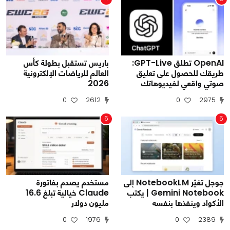
OpenAI تطلق GPT-Live:
باريس تستقبل بطولة كأس
طريقك للحصول على تعليق
العالم للرياضات الإلكترونية
صوتي واقعي لفيديوهاتك
2026
0
2612
0
2975
6
5
جوجل تغيّر NotebookLM إلى
مستخدم يصدم بفاتورة
Gemini Notebook | يكتب
Claude خيالية تبلغ 16.6
الأكواد وينفذها بنفسه
مليون دولار
0
1976
0
2389