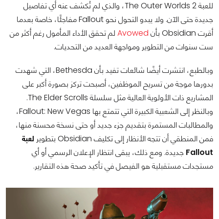
للعبة The Outer Worlds 2، والذي لم تُكشف عنه أي تفاصيل
جديدة حتى الآن. ولا يبدو التحول نحو Fallout مفاجئًا، خاصة بعدما
أقرت Obsidian بأن
Avowed
لم تحقق الأداء المأمول رغم أكثر من
ست سنوات من التطوير ومواجهة العديد من التحديات.
وبالطبع، انتشرت أيضًا شائعات تفيد بأن Bethesda، التي شهدت
بدورها موجة من تسريح الموظفين، أصبحت تركز بصورة أكبر على
المشاريع ذات الأولوية العالية مثل سلسلة The Elder Scrolls.
وبالنظر إلى الشعبية الكبيرة التي تتمتع بها Fallout: New Vegas،
والمطالبات المستمرة بتقديم جزء جديد أو حتى نسخة محسنة منها،
فمن المنطقي أن تتجه الأنظار إلى تكليف Obsidian بتطوير
لعبة
Fallout
جديدة. ومع ذلك، يبقى انتظار الإعلان الرسمي أو أي
مستجدات مستقبلية هو الفيصل في تأكيد صحة هذه التقارير.