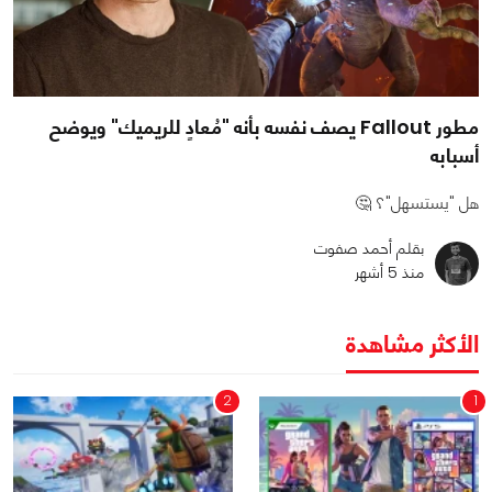
مطور Fallout يصف نفسه بأنه "مُعادٍ للريميك" ويوضح
أسبابه
هل "يستسهل"؟ 🤔
بقلم أحمد صفوت
منذ 5 أشهر
الأكثر مشاهدة
2
1