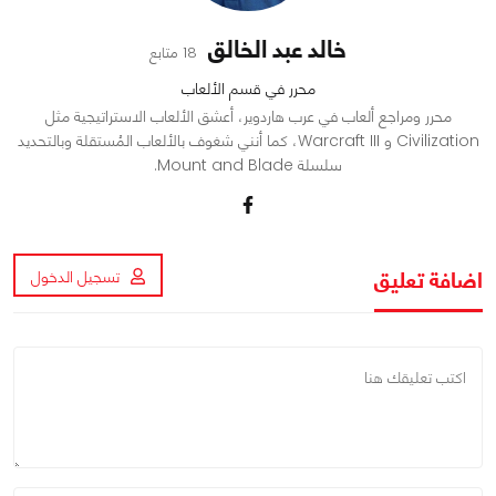
خالد عبد الخالق
18 متابع
محرر في قسم الألعاب
محرر ومراجع ألعاب في عرب هاردوير، أعشق الألعاب الاستراتيجية مثل
Civilization و Warcraft III، كما أنني شغوف بالألعاب المُستقلة وبالتحديد
سلسلة Mount and Blade.
اضافة تعليق
تسجيل الدخول