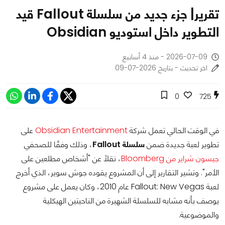
تقرير| جزء جديد من سلسلة Fallout قيد
التطوير داخل استوديو Obsidian
2026-07-09 - منذ 4 أسابيع
اخر تحديث - بتاريخ 2026-07-09
0
725
في الوقت الحالي تعمل شركة
Obsidian Entertainment
على
تطوير لعبة جديدة ضمن
سلسلة Fallout
، وذلك وفقًا للصحفي
جيسون شراير من Bloomberg
، نقلًا عن "أشخاص مطلعين على
الأمر". وتشير التقارير إلى أن المشروع يقوده جوش سوير، الذي أخرج
لعبة Fallout: New Vegas عام 2010، وكان يعمل على مشروع
يوصف بأنه مشابه للسلسلة الشهيرة من الناحيتين الهيكلية
والموضوعية.