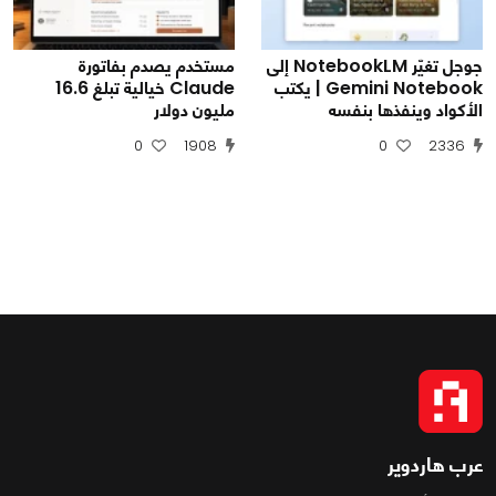
جوجل تغيّر NotebookLM إلى
مستخدم يصدم بفاتورة
Gemini Notebook | يكتب
Claude خيالية تبلغ 16.6
الأكواد وينفذها بنفسه
مليون دولار
0
1908
0
2336
عرب هاردوير