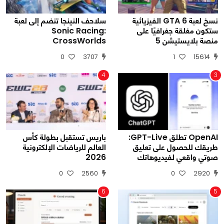
نسخ لعبة GTA 6 الفيزيائية
سلاحف النينجا تنضم إلى لعبة
ستكون مغلقة جغرافيًا على
Sonic Racing:
منصة بلايستيشن 5
CrossWorlds
0
3707
1
15614
4
3
OpenAI تطلق GPT-Live:
باريس تستقبل بطولة كأس
طريقك للحصول على تعليق
العالم للرياضات الإلكترونية
صوتي واقعي لفيديوهاتك
2026
0
2560
0
2920
6
5