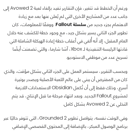
ورغم أن الخطط قد تتغير، فإن التقارير تفيد بإلغاء لعبة Avowed 2 إلى
جانب عدد من المشاريع الأخرى التي لم يُعلن عنها بعد مع زيادة
الاهتمام بجزء جديد من
سلسلة Fallout
. ووفقًا للمعلومات، كان
تطوير الجزء الثاني يسير بشكل جيد، مع وجود خطة للكشف عنه خلال
العام المقبل، إلا أنه أُلغي في أعقاب خطة إعادة الهيكلة الشاملة التي
قادتها الرئيسة التنفيذية لـ Xbox، آشا شارما، والتي تضمنت أيضًا
تسريح عدد من موظفي الاستوديو.
وبحسب التقرير، سيستمر العمل على الجزء الثاني بشكل مؤقت، والذي
كان من المفترض أن يبني على عالم اللعبة الأصلية ويصدر بوتيرة
أسرع، وذلك فقط إلى أن تُكمل Obsidian الاستعدادات اللازمة
لمشروع Fallout الجديد. وبعد انتهاء مرحلة ما قبل الإنتاج، قد يتم
التخلي عن Avowed 2 بشكل كامل.
وفي الوقت نفسه، يتواصل تطوير Grounded 2، التي تتوفر حاليًا عبر
برنامج الوصول المبكر، بالإضافة إلى المحتوى القصصي الإضافي