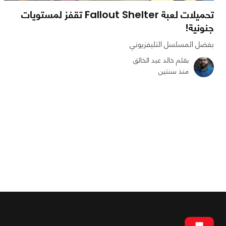
تحميلات لعبة Fallout Shelter تقفز لمستويات
جنونية!
بفضل المسلسل التليفزيوني
بقلم خالد عبد الخالق
منذ سنتين
0
0
1522