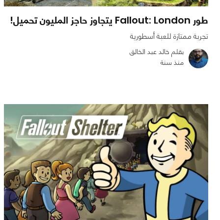
طور Fallout: London يتجاوز حاجز المليون تحميل!
تجربة ممتازة للعبة أسطورية
بقلم خالد عبد الخالق
منذ سنة
0
0
1122