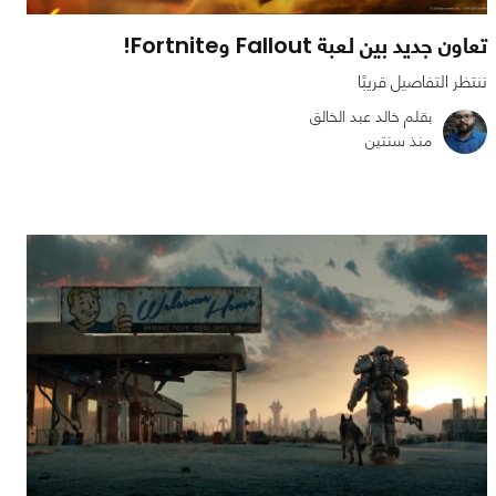
تعاون جديد بين لعبة Fallout وFortnite!
ننتظر التفاصيل قريبًا
بقلم خالد عبد الخالق
منذ سنتين
0
0
1337