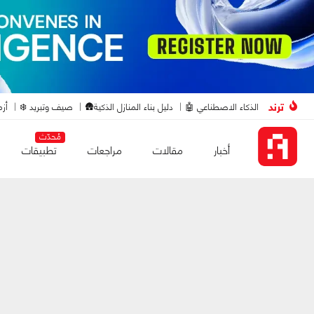
ترند
الذكاء الاصطناعي 🤖
دليل بناء المنازل الذكية🛖
صيف وتبريد ❄️
أزم
مُحدّث
أخبار
مقالات
مراجعات
تطبيقات