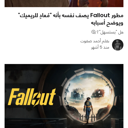
مطور Fallout يصف نفسه بأنه "مُعادٍ للريميك"
ويوضح أسبابه
هل "يستسهل"؟ 🤔
بقلم أحمد صفوت
منذ 5 أشهر
0
0
960