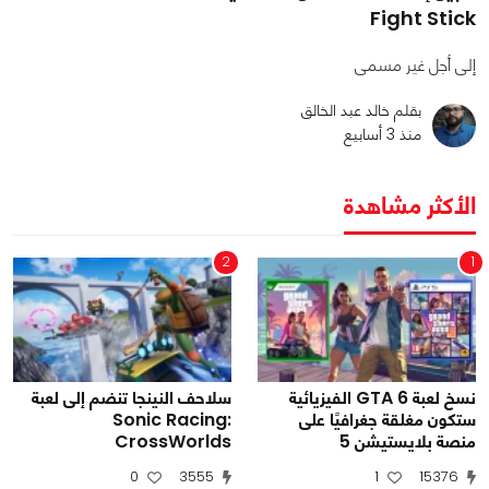
Fight Stick
إلى أجل غير مسمى
بقلم خالد عبد الخالق
منذ 3 أسابيع
الأكثر مشاهدة
2
1
نسخ لعبة GTA 6 الفيزيائية
سلاحف النينجا تنضم إلى لعبة
ستكون مغلقة جغرافيًا على
Sonic Racing:
منصة بلايستيشن 5
CrossWorlds
0
3555
1
15376