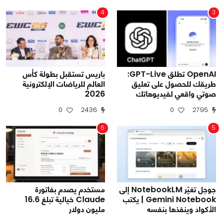
4
3
OpenAI تطلق GPT-Live:
باريس تستقبل بطولة كأس
طريقك للحصول على تعليق
العالم للرياضات الإلكترونية
صوتي واقعي لفيديوهاتك
2026
0
2436
0
2795
6
5
جوجل تغيّر NotebookLM إلى
مستخدم يصدم بفاتورة
Gemini Notebook | يكتب
Claude خيالية تبلغ 16.6
الأكواد وينفذها بنفسه
مليون دولار