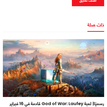
اضف تعليق
ذات صلة
رسميًا| لعبة God of War: Laufey قادمة في 16 فبراير