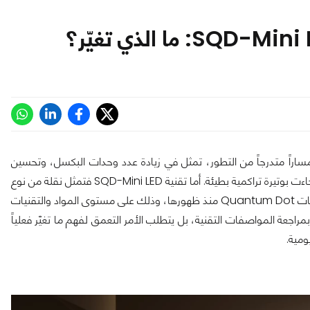
ً متدرجاً من التطور، تمثل في زيادة عدد وحدات البكسل، وتحسين
جودة اللوحات، وتقليص الحواف، وهي جميعها تطورات حقيقية لكنها جاءت بوتيرة تراكمية بطيئة. أما تقنية SQD-Mini LED فتمثل نقلة من نوع
مختلف؛ إذ تعالج أحد التحديات الجوهرية التي ظلت ملازمة لجميع شاشات Quantum Dot منذ ظهورها، وذلك على مستوى المواد والتقنيات
راجعة المواصفات التقنية، بل يتطلب الأمر التعمق لفهم ما تغيّر فعلياً
ومية.