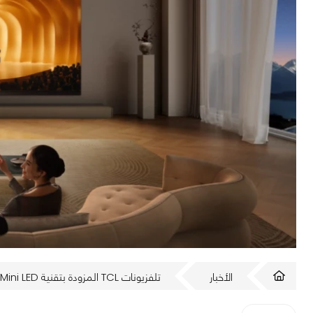
الأخبار
تلفزيونات TCL المزودة بتقنية SQD-Mini LED: ما الذي تغيّر؟