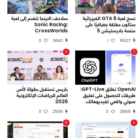
نسخ لعبة GTA 6 الفيزيائية
سلاحف النينجا تنضم إلى لعبة
ستكون مغلقة جغرافيًا على
Sonic Racing:
منصة بلايستيشن 5
CrossWorlds
0
3642
1
15527
4
3
OpenAI تطلق GPT-Live:
باريس تستقبل بطولة كأس
طريقك للحصول على تعليق
العالم للرياضات الإلكترونية
صوتي واقعي لفيديوهاتك
2026
0
2509
0
2869
6
5