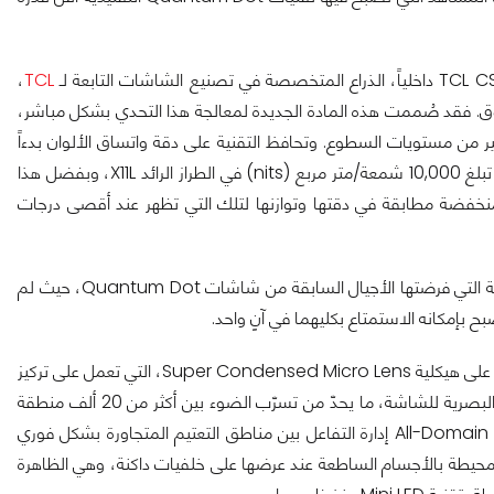
،
TCL
 عالمي للوحات التلفزيون بقياس 85 بوصة فما فوق. فقد صُممت هذه المادة الجديدة لمعالجة هذا التحدي بشكل مباشر،
 من مستويات السطوع. وتحافظ التقنية على دقة واتساق الألوان بدءاً
من ظروف المشاهدة الاعتيادية وصولاً إلى مستويات سطوع قصوى تبلغ 10,000 شمعة/متر مربع (nits) في الطراز الرائد X11L، وبفضل هذا
لمنخفضة مطابقة في دقتها وتوازنها لتلك التي تظهر عند أقصى درجات
وبذلك، تتجاوز تقنية Super Quantum Dot أحد أبرز التنازلات التقنية التي فرضتها الأجيال السابقة من شاشات Quantum Dot، حيث لم
ح بإمكانه الاستمتاع بكليهما في آنٍ واحد.
وتعزز البنية التقنية الداعمة هذا الأداء المتقدم بشكل أكبر. إذ تعتمد TCL على هيكلية Super Condensed Micro Lens، التي تعمل على تركيز
الضوء المنبعث من كل وحدة LED بدقة أعلى قبل مروره عبر الطبقات البصرية للشاشة، ما يحدّ من تسرّب الضوء بين أكثر من 20 ألف منطقة
تعتيم محلي في الطرازات الرائدة. كما تتولى خوارزمية All-Domain Halo Control إدارة التفاعل بين مناطق التعتيم المتجاورة بشكل فوري
لمحيطة بالأجسام الساطعة عند عرضها على خلفيات داكنة، وهي الظاهرة