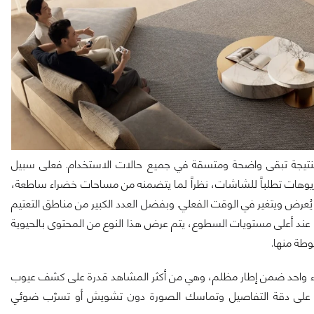
 النتيجة تبقى واضحة ومتسقة في جميع حالات الاستخدام. فعلى سبيل
ناريوهات تطلباً للشاشات، نظراً لما يتضمنه من مساحات خضراء ساطعة،
رض ويتغير في الوقت الفعلي. وبفضل العدد الكبير من مناطق التعتيم
والاستقرار اللوني الذي تحافظ عليه تقنية SQD-Mini LED حتى عند أعلى مستويات السطوع، يتم عرض هذا النوع من المحتوى بالحيوية
وطة منها.
ضوء واحد ضمن إطار مظلم، وهي من أكثر المشاهد قدرة على كشف عيوب
لات، تحافظ الشاشة على دقة التفاصيل وتماسك الصورة دون تشويش أو تسرّب ضوئي