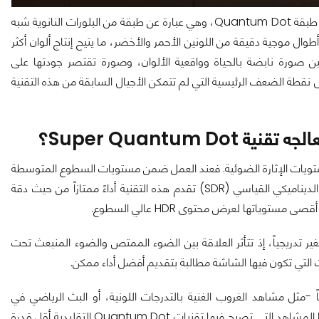
لكن نظام الإضاءة الخلفية لا يمثل سوى نصف المعادلة. ففوقه توجد طبقة Quantum Dot، وهي عبارة عن طبقة من البلورات النانوية شبه
التي تقوم بتحويل الضوء الأزرق الصادر عن مصابيح LED إلى أطوال موجية دقيقة من اللونين الأحمر والأخضر، ما يتيح إنتاج ألوان أكثر
 بين صورة نابضة بالحياة وواقعية الألوان، وصورة تقتصر جودتها على
 نقطة الضعف الرئيسية التي لم تتمكن الأجيال السابقة من هذه التقنية
روف التشغيل ومستويات الإثارة الضوئية. فعند العمل ضمن مستويات السطوع المتوسطة
– وهي المستويات التي تغطي معظم المحتوى التقليدي ذي النطاق الديناميكي القياسي (SDR) تقدم هذه التقنية أداءً ممتازاً من حيث دقة
توياتها لعرض محتوى HDR عالي السطوع.
 الحالة، تبدأ الخصائص الطيفية لمادة Quantum Dot بالتغير تدريجياً، إذ تتأثر العلاقة بين الضوء الممتص والضوء المنبعث تحت
ات التي تكون فيها الشاشة مطالبة بتقديم أفضل أداء ممكن.
اً -مثل مشاهد الغروب الغنية بالتدرجات اللونية، أو البث الرياضي في
الملاعب المضيئة، أو اللقطات السينمائية ذات التباين العالي- هي ذاتها المشاهد التي تصبح فيها تقنيات Quantum Dot التقليدية أقل قدرة