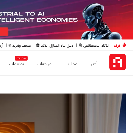
ترند
الذكاء الاصطناعي 🤖
دليل بناء المنازل الذكية🛖
صيف وتبريد ❄️
أزم
مُحدّث
أخبار
مقالات
مراجعات
تطبيقات