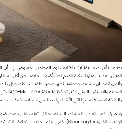
يختلف تأثير هذه التقنيات باختلاف نوع المحتوى المعروض، إلا أن
المثال، يُعد بث مباريات كرة القدم تحت أضواء الملاعب من أكثر السي
وألوان قمصان مشبعة، وجماهير تظهر ضمن خلفيات داكنة، وكل ذلك يُع
المحلية 
والكثافة البصرية نفسها التي التُقط بها، بدلاً من نسخة مخففة أو مضغ
وينطبق الأمر ذاته على المشاهد السينمائية التي تعتمد على مصدر 
الهالات الضوئية (Blooming). ففي هذه الحا