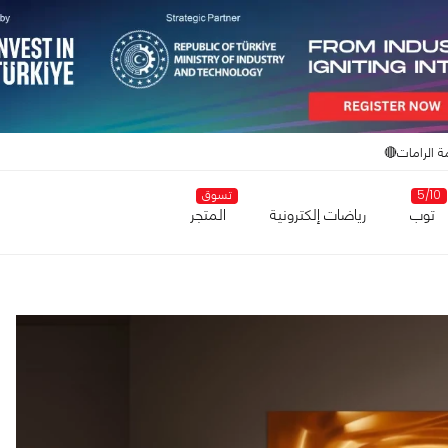
ة الرامات🔴
5/10
تسوق
توب
رياضات إلكترونية
المتجر