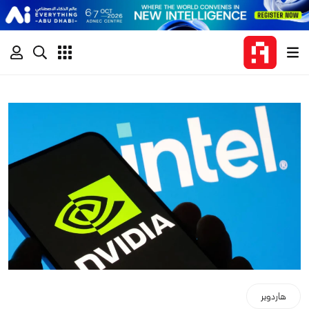
هاردوير