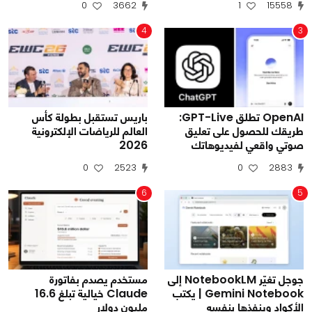
0
3662
1
15558
4
3
OpenAI تطلق GPT-Live:
باريس تستقبل بطولة كأس
طريقك للحصول على تعليق
العالم للرياضات الإلكترونية
صوتي واقعي لفيديوهاتك
2026
0
2523
0
2883
6
5
جوجل تغيّر NotebookLM إلى
مستخدم يصدم بفاتورة
Gemini Notebook | يكتب
Claude خيالية تبلغ 16.6
الأكواد وينفذها بنفسه
مليون دولار