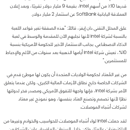
قدرها 10٪ من أسهم Intel، بقيمة 9 مليار دولار تقريبًا، وبعد إعلان
العملاقة اليابانية SoftBank عن استثمار 2 مليار دولار.
علق المحلل التقني دان إيفز، قائلًا: "هذه الصفقة تغير قواعد اللعبة
بالنسبة لشركة Intel لأنها تجلبهم الآن للمقدمة والوسط في لعبة
الذكاء الاصطناعي. بجانب الاستثمار الأخير للحكومة الأمريكية بنسبة
10%، تعيش شركة Intel أيامها الذهبية بعد سنوات من الألم والإحباط
للمستثمرين."
من غير المُعتاد لحكومة الولايات المتحدة أن يكون لها موطئ قدم في
الشركات الخاصة خارج نطاق الأزمات المالية الكبرى، ولكن عندما يتعلق
الأمر بشركة Intel، فإنها واجهة للتفوق الأمريكي ومصدر فخر لدولتها
نظرًا لأنها تصمم وتصنع العتاد بنفسها، وهو نموذج غير معتاد
لشركات أشباه الموصلات.
لقد حملت Intel لواء أشباه الموصلات للحواسيب والخوادم وغيرها من
الإلكترونيات عالميًا، ولكن خلال السنوات الماضية، عانت الشركة من