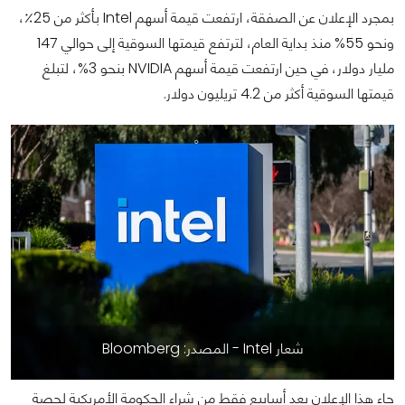
بمجرد الإعلان عن الصفقة، ارتفعت قيمة أسهم Intel بأكثر من 25٪،
ونحو 55% منذ بداية العام، لترتفع قيمتها السوقية إلى حوالي 147
مليار دولار، في حين ارتفعت قيمة أسهم NVIDIA بنحو 3%، لتبلغ
قيمتها السوقية أكثر من 4.2 تريليون دولار.
شعار Intel - المصدر: Bloomberg
جاء هذا الإعلان بعد أسابيع فقط من شراء الحكومة الأمريكية لحصة