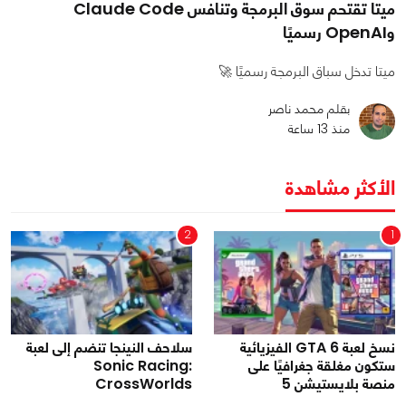
ميتا تقتحم سوق البرمجة وتنافس Claude Code
وOpenAI رسميًا
ميتا تدخل سباق البرمجة رسميًا 🚀
بقلم محمد ناصر
منذ 13 ساعة
الأكثر مشاهدة
2
1
نسخ لعبة GTA 6 الفيزيائية
سلاحف النينجا تنضم إلى لعبة
ستكون مغلقة جغرافيًا على
Sonic Racing:
منصة بلايستيشن 5
CrossWorlds