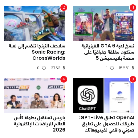
2
1
نسخ لعبة GTA 6 الفيزيائية
سلاحف النينجا تنضم إلى لعبة
ستكون مغلقة جغرافيًا على
Sonic Racing:
منصة بلايستيشن 5
CrossWorlds
0
3753
1
15661
4
3
OpenAI تطلق GPT-Live:
باريس تستقبل بطولة كأس
طريقك للحصول على تعليق
العالم للرياضات الإلكترونية
صوتي واقعي لفيديوهاتك
2026