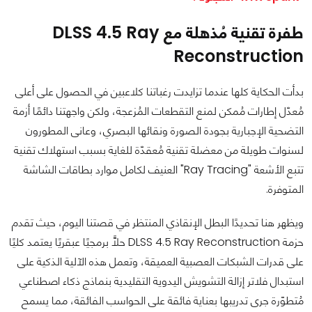
طفرة تقنية مُذهلة مع DLSS 4.5 Ray
Reconstruction
بدأت الحكاية كلها عندما تزايدت رغباتنا كلاعبين في الحصول على أعلى
مُعدّل إطارات مُمكن لمنع التقطعات المُزعجة، ولكن واجهتنا دائمًا أزمة
التضحية الإجبارية بجودة الصورة ونقائها البصري، وعانى المطورون
لسنوات طويلة من معضلة تقنية مُعقدّة للغاية بسبب استهلاك تقنية
تتبع الأشعة "Ray Tracing" العنيف لكامل موارد بطاقات الشاشة
المتوفرة.
ويظهر هنا تحديدًا البطل الإنقاذي المنتظر في قصتنا اليوم، حيث تقدم
حزمة DLSS 4.5 Ray Reconstruction حلًّا برمجيًا عبقريًا يعتمد كليًا
على قدرات الشبكات العصبية العميقة، وتعمل هذه الآلية الذكية على
استبدال فلاتر إزالة التشويش اليدوية التقليدية بنماذج ذكاء اصطناعي
مُتطوّرة جرى تدريبها بعناية فائقة على الحواسب الفائقة، مما يسمح