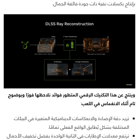
بإنتاج بكسلات نقية ذات جودة فائقة الجمال.
وينتج عن هذا التكنيك الرقمي المتطور فوائد نلاحظها فورًا وبوضوح
تام أثناء الانغماس في اللعب
:
تزيد دقة الإضاءة والانعكاسات الديناميكية المتغيرة في البيئات
المختلفة بشكل يُطابق الواقع الفعلي تمامًا.
ترتفع معدلات الإطارات في الثانية الواحدة بفضل تخفيف الأحمال