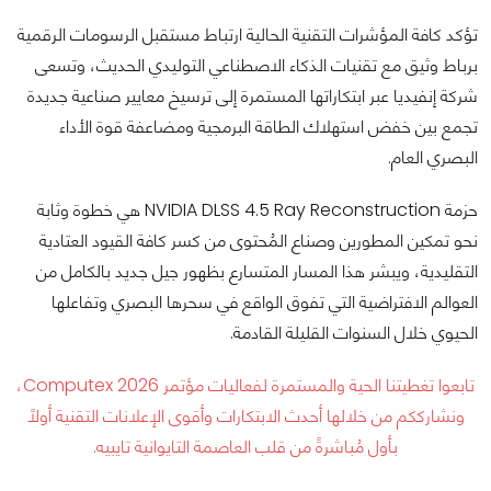
تؤكد كافة المؤشرات التقنية الحالية ارتباط مستقبل الرسومات الرقمية
برباط وثيق مع تقنيات الذكاء الاصطناعي التوليدي الحديث، وتسعى
شركة إنفيديا عبر ابتكاراتها المستمرة إلى ترسيخ معايير صناعية جديدة
تجمع بين خفض استهلاك الطاقة البرمجية ومضاعفة قوة الأداء
البصري العام.
حزمة NVIDIA DLSS 4.5 Ray Reconstruction هي خطوة وثابة
نحو تمكين المطورين وصناع المُحتوى من كسر كافة القيود العتادية
التقليدية، ويبشر هذا المسار المتسارع بظهور جيل جديد بالكامل من
العوالم الافتراضية التي تفوق الواقع في سحرها البصري وتفاعلها
الحيوي خلال السنوات القليلة القادمة.
تابعوا تغطيتنا الحية والمستمرة لفعاليات مؤتمر Computex 2026،
ونشارككم من خلالها أحدث الابتكارات وأقوى الإعلانات التقنية أولًا
بأول مُباشرةً من قلب العاصمة التايوانية تايبيه.