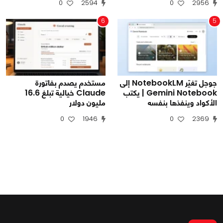
0
2594
0
2956
6
5
جوجل تغيّر NotebookLM إلى
مستخدم يصدم بفاتورة
Gemini Notebook | يكتب
Claude خيالية تبلغ 16.6
الأكواد وينفذها بنفسه
مليون دولار
0
1946
0
2369