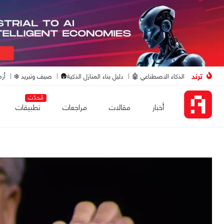
ترند
الذكاء الاصطناعي 🤖
دليل بناء المنازل الذكية🛖
صيف وتبريد ❄️
أزم
مُحدّث
أخبار
مقالات
مراجعات
تطبيقات