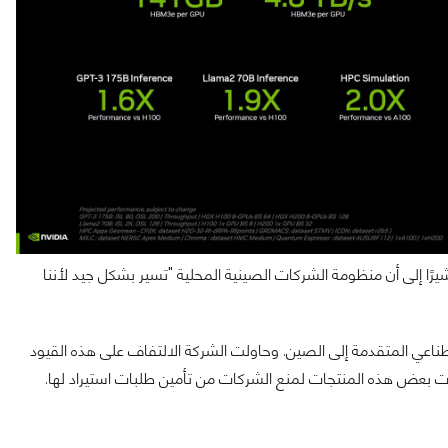
رًا إلى أن منظومة الشركات الصينية المحلية "تسير بشكل جيد لأننا
طناعي المتقدمة إلى الصين. وحاولت الشركة الالتفاف على هذه القيود
بعض هذه المنتجات لمنع الشركات من تأمين طلبات استيراد لها.