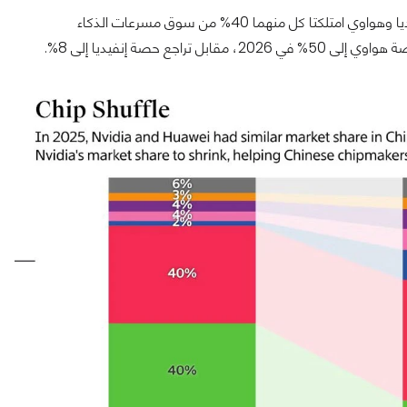
أشار التقرير إلى رسم بياني بعنوان "إعادة ترتيب الرقائق"، يوضح أن إنفيديا وهواوي امتلكتا كل منهما 40% من سوق مسرعات الذكاء