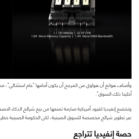
وأضاف هوانغ أن هواوي من المرجح أن يكون أمامها "عام استثنائي"، مشي
أخلينا ذلك السوق".
وتخضع إنفيديا لقيود أمريكية صارمة تمنعها من بيع شرائح الذكاء الاص
عبر تطوير شرائح مخصصة للسوق الصينية، لكن الحكومة الصينية حظرت 
حصة إنفيديا تتراجع