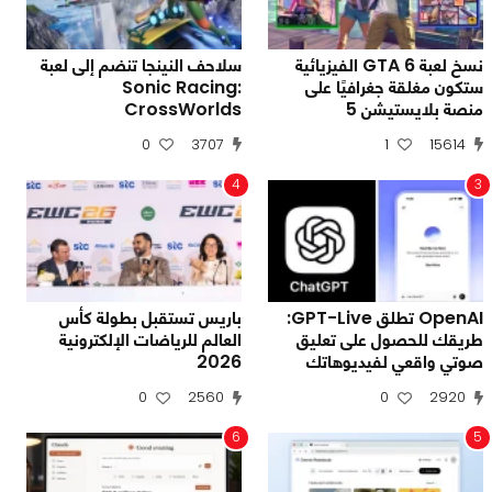
نسخ لعبة GTA 6 الفيزيائية
سلاحف النينجا تنضم إلى لعبة
ستكون مغلقة جغرافيًا على
Sonic Racing:
منصة بلايستيشن 5
CrossWorlds
0
3707
1
15614
4
3
OpenAI تطلق GPT-Live:
باريس تستقبل بطولة كأس
طريقك للحصول على تعليق
العالم للرياضات الإلكترونية
صوتي واقعي لفيديوهاتك
2026
0
2560
0
2920
6
5