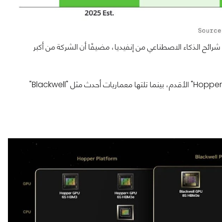
ائح الذكاء الاصطناعي من إنفيديا، مضيفًا أن الشركة من أكبر
وتنتمي شرائح H200 التي حصلت مؤخرًا على موافقة أمريكية إلى جيل "Hopper" الأقدم، بينما تلتها معماريات أحدث مثل "Blackwell"