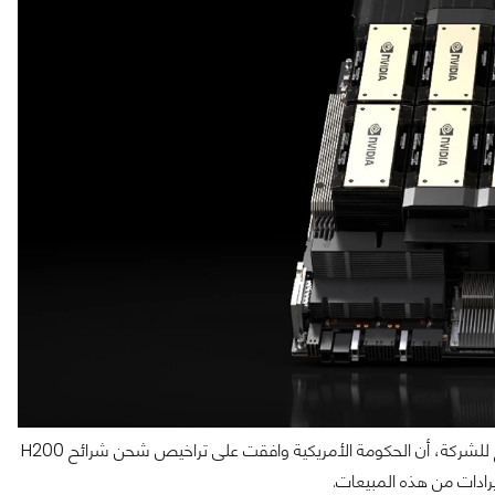
أكدت المديرة المالية في إنفيديا، كوليت كريس، خلال أحدث إعلان أرباح للشركة، أن الحكومة الأمريكية وافقت على تراخيص شحن شرائح H200
رادات من هذه المبيعات.