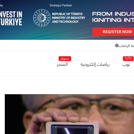
ة الرامات🔴
5/10
تسوق
توب
رياضات إلكترونية
المتجر