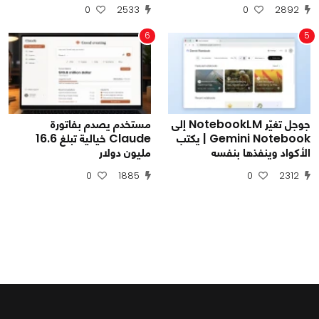
0
2533
0
2892
6
5
جوجل تغيّر NotebookLM إلى
مستخدم يصدم بفاتورة
Gemini Notebook | يكتب
Claude خيالية تبلغ 16.6
الأكواد وينفذها بنفسه
مليون دولار
0
1885
0
2312