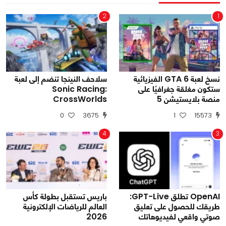
2
1
نسخ لعبة GTA 6 الفيزيائية
سلاحف النينجا تنضم إلى لعبة
ستكون مغلقة جغرافيًا على
Sonic Racing:
منصة بلايستيشن 5
CrossWorlds
0
3675
1
15573
4
3
OpenAI تطلق GPT-Live:
باريس تستقبل بطولة كأس
طريقك للحصول على تعليق
العالم للرياضات الإلكترونية
صوتي واقعي لفيديوهاتك
2026