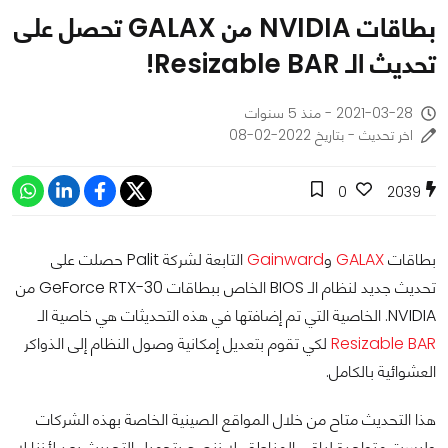
بطاقات NVIDIA من GALAX تحصل على
تحديث الـ Resizable BAR!
2021-03-28 - منذ 5 سنوات
اخر تحديث - بتاريخ 2022-02-08
0
2039
بطاقات
GALAX
و
Gainward
التابعة لشركة Palit حصلت على
تحديث جديد لنظام الـ BIOS الخاص ببطاقات GeForce RTX-30 من
NVIDIA. الخاصية التي تم إضافتها في هذه التحديثات هي خاصية الـ
Resizable BAR
لكي تقوم بتعديل إمكانية وصول النظام إلى الذواكر
العشوائية بالكامل.
هذا التحديث متاح من خلال المواقع الصينية الخاصة بهذه الشركات
وليست متواجدة لباقي المناطق. لا ننصح بتحميل التحديث بعد لأننا لا