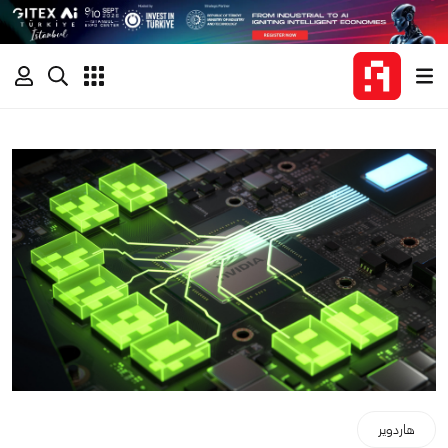
هاردوير