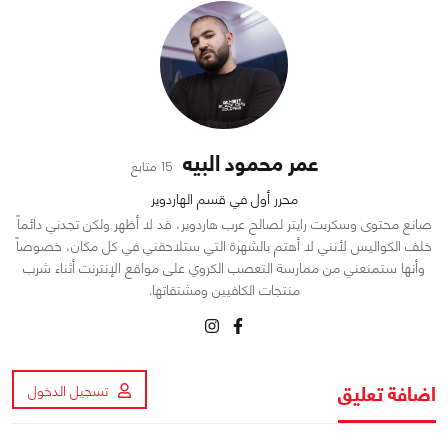
عمر محمود البيه
15 متابع
محرر أول في قسم الهاردوير
صانع محتوى وسكربت رايتر لصالح عرب هاردوير، قد لا أظهر ولكن تجدني دائماً
خلف الكواليس لأنني لا أهتم بالشهرة التي ستلاحقني في كل مكان، خصوصاً
وأنها ستمنعني من ممارسة التعصب الكروي على مواقع الإنترنت أثناء شرب
منتجات الكافيين ومشتقاتها.
اضافة تعليق
تسجيل الدخول