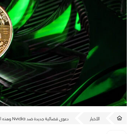
الأخبار
دعوى قضائية جديدة ضد Nvidia وهذه المرة بسبب "التضليل" والعملات المشفرة