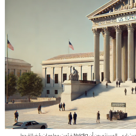
تعود جذور القضية إلى دعوتين قضائيتين تم تقديمهما في عام 2018، حيث ادعى المستثمرون أن Nvidia قدّمت معلومات مُضللة حول