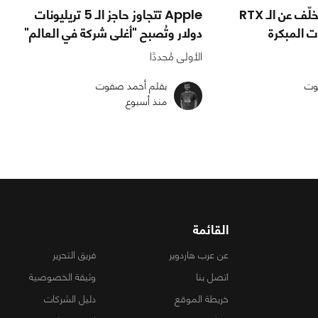
كارت RX 9050 يتخلّف عن الـ RTX
Apple تتجاوز حاجز الـ 5 تريليونات
دولار وتُصبح "أغلى شركة في العالم"
الأولى مُجددًا
وت
بقلم أحمد صفوت
منذ أسبوع
القائمة
عن عرب هاردوير
فريق التحرير
اتصل بنا
وثيقة الخصوصية
خريطة الموقع
دليل الشركات