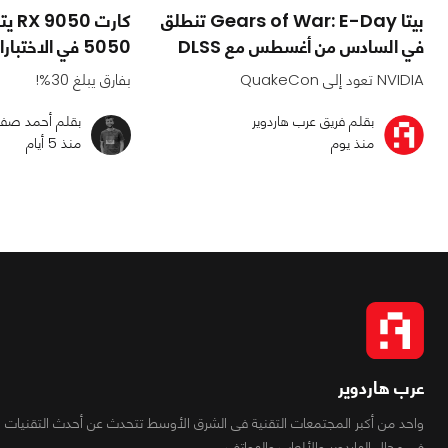
بيتا Gears of War: E-Day تنطلق
في السادس من أغسطس مع DLSS
5050 في الاختبارات المبكرة
NVIDIA تعود إلى QuakeCon
بفارق يبلغ 30%!
بقلم فريق عرب هاردوير
بقلم أحمد صف
منذ يوم
منذ 5 أيام
عرب هاردوير
واحد من أكبر المجتمعات التقنية فى الشرق الأوسط تتحدث عن أحدث التقنيات
فى مجال الهاردوير والألعاب والهواتف