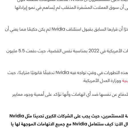
ى أن سوق العملات المشفرة المتقلب لم يُساهم في نمو إيراداتها
في البداية، كان الحُكم القضائي في يد المحكمة العليا، لكنها اعتبرت مؤخرًا أن قرارها السابق بقبول استئناف Nvidia لم يكن حكيمًا مما يعني أن
وكانت Nvidia قد توصلت إلى تسويةٍ مع هيئة الأوراق المالية والبورصات الأمريكية في 2022 بمناسبة نفس القضية، حيث دفعت 5.5 مليون
، تأتي هذه التطورات في وقتٍ تواجه فيه Nvidia تدقيقًا قانونيًا متزايدًا، حيث
ية
ووزارة العدل الأمريكية.
ث باسم Nvidia إن الشركة مستعدة للدفاع عن نفسها ضد أي اتهامات وأنها تؤكد على أهمية وجود معايير
عمومًا، تُبرز هذه القضية أهمية شفافية ومصداقية المعلومات المُقدمة للمستثمرين، حيث يجب على الشركات الكبرى تحديدًا مثل Nvidia
أن تكون مسؤولة عن تصريحاتها وتأثيراتها المحتملة على السوق. السؤال الآن: كيف ستتعامل Nvidia مع جميع الاتهامات الموجهة لها يا