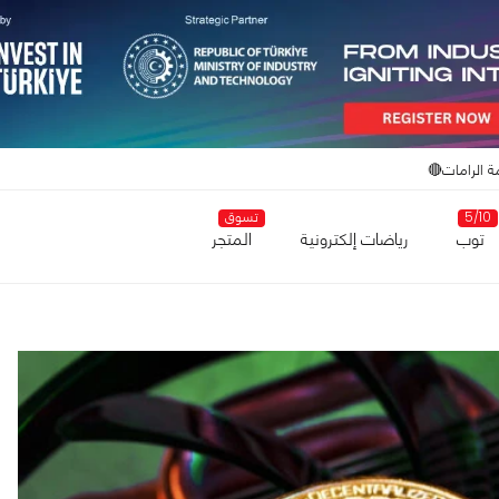
ة الرامات🔴
5/10
تسوق
توب
رياضات إلكترونية
المتجر