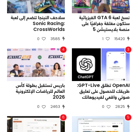
نسخ لعبة GTA 6 الفيزيائية
سلاحف النينجا تنضم إلى لعبة
ستكون مغلقة جغرافيًا على
Sonic Racing:
منصة بلايستيشن 5
CrossWorlds
0
3585
1
15420
4
3
OpenAI تطلق GPT-Live:
باريس تستقبل بطولة كأس
طريقك للحصول على تعليق
العالم للرياضات الإلكترونية
صوتي واقعي لفيديوهاتك
2026
0
2463
0
2825
6
5