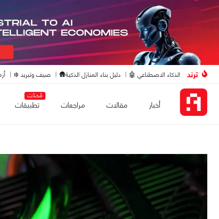
ترند
الذكاء الاصطناعي 🤖
دليل بناء المنازل الذكية🛖
صيف وتبريد ❄️
أزم
مُحدّث
أخبار
مقالات
مراجعات
تطبيقات