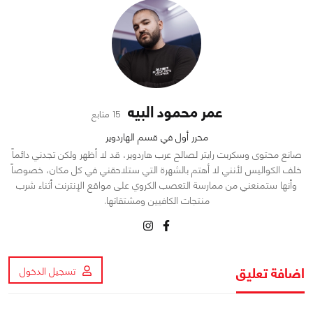
عمر محمود البيه
15 متابع
محرر أول في قسم الهاردوير
صانع محتوى وسكربت رايتر لصالح عرب هاردوير، قد لا أظهر ولكن تجدني دائماً
خلف الكواليس لأنني لا أهتم بالشهرة التي ستلاحقني في كل مكان، خصوصاً
وأنها ستمنعني من ممارسة التعصب الكروي على مواقع الإنترنت أثناء شرب
منتجات الكافيين ومشتقاتها.
اضافة تعليق
تسجيل الدخول