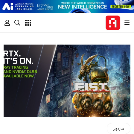
هاردوير