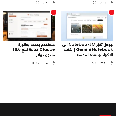
0
2519
0
2879
6
5
جوجل تغيّر NotebookLM إلى
مستخدم يصدم بفاتورة
Gemini Notebook | يكتب
Claude خيالية تبلغ 16.6
الأكواد وينفذها بنفسه
مليون دولار
0
1870
0
2299