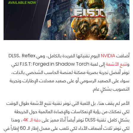
أضافت
NVIDIA
اليوم تقنياتها الفريدة بالكامل، وهي DLSS، Reflex
و
تتبع الأشعة
إلى لعبة F.I.S.T: Forged in Shadow Torch لكي
توفر أفضل تجربة بصرية ممكنة لمنصة الحاسب الشخصي بالذات،
سواء على الصعيد الرسومي أو على صعيد معدلات الإطارات وتجربة
التصويب بشكلٍ عام.
الأمر لم يقف هنا، بل اللعبة التي توفر تقنية تتبع الأشعة طوال الوقت
لكي تمكنك من رؤية الإنعكاسات والإضاءة العالمية حول الخريطة
بشكلٍ كامل. تقنية DLSS توفر أيضاً أداءً مميز على
دقة الـ 4K
، وهذا
لكي توفر ثلاث أضعاف الأداء لكي تلعب على معدل إطار الـ 60 إطاراً في