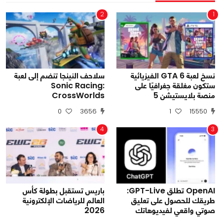
2
1
نسخ لعبة GTA 6 الفيزيائية
سلاحف النينجا تنضم إلى لعبة
ستكون مغلقة جغرافيًا على
Sonic Racing:
منصة بلايستيشن 5
CrossWorlds
0
3656
1
15550
4
3
OpenAI تطلق GPT-Live:
باريس تستقبل بطولة كأس
طريقك للحصول على تعليق
العالم للرياضات الإلكترونية
صوتي واقعي لفيديوهاتك
2026