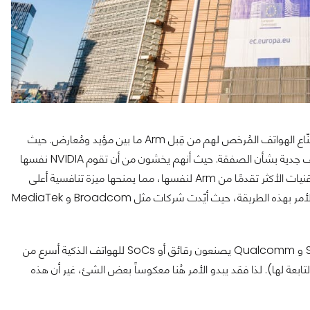
ها وقد أدّى الاستحواذ على شركة Arm من قبل NVIDIA إلى تقسيم صُنّاع الهواتف المُرخص لهم من قِبل Arm ما بين مؤيد ومُعارض. حيث
أعربت شركات أمثال Apple و Qualcomm و Samsung عن مخاوف جدية بشأن الصفقة. حيث أنهم يخشون من أن تقوم NVIDIA نفسها
والتي تُعد شركة مُصممة للشرائح SoC عالية الأداء، بإحتكار الأجزاء والتقنيات الأكثر تقدمًا من Arm لنفسها، مما يمنحها ميزة تنافسية أعلى
مُقابل الشركات المُرخص لهم. ولكن في المُقابل، لا ترى كل الشركات الأمر بهذه الطريقة، حيث أيّدت شركات مثل Broadcom و MediaTek
من المثير للاهتمام أيضاً أن نلاحظ هنا أن كُلاً من Apple و Samsung و Qualcomm يصنعون رقائق أو SoCs للهواتف الذكية أسرع من
Media و Broadcom و Marvell (والشركات التابعة لها). لذا فقد يبدو الأمر هُنا معكوساً بعض الشئ، غير أن هذه