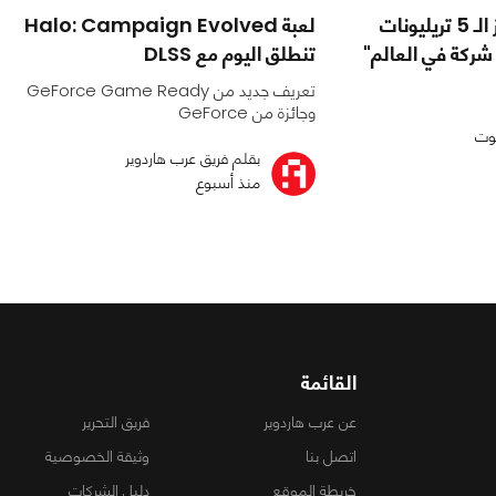
Apple تتجاوز حاجز الـ 5 تريليونات
لعبة Halo: Campaign Evolved
 شركة في العالم"
تنطلق اليوم مع DLSS
تعريف جديد من GeForce Game Ready
وجائزة من GeForce
وت
بقلم فريق عرب هاردوير
منذ أسبوع
القائمة
عن عرب هاردوير
فريق التحرير
اتصل بنا
وثيقة الخصوصية
خريطة الموقع
دليل الشركات