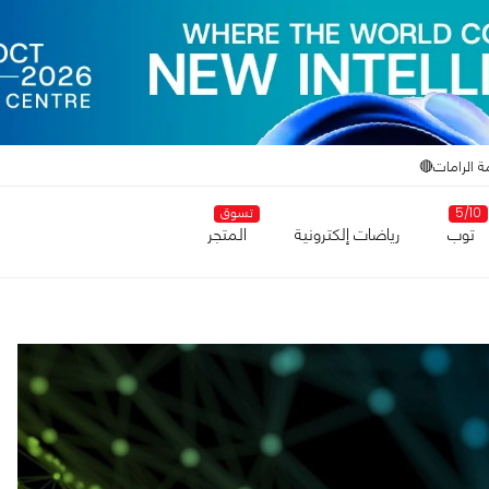
ة الرامات🔴
5/10
تسوق
توب
رياضات إلكترونية
المتجر