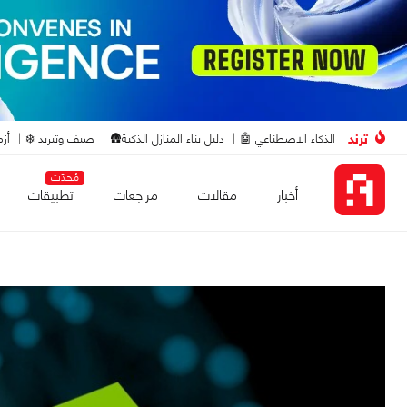
ترند
الذكاء الاصطناعي 🤖
دليل بناء المنازل الذكية🛖
صيف وتبريد ❄️
أزم
مُحدّث
أخبار
مقالات
مراجعات
تطبيقات