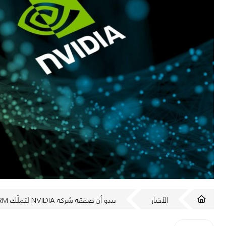
الأخبار
يبدو أن صفقة شركة NVIDIA لتملّك ARM البالغة 54 مليار دولار تواجه عقبة