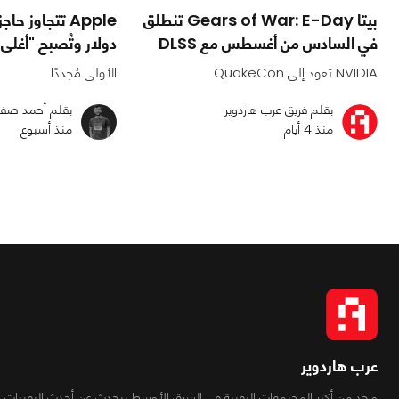
بيتا Gears of War: E-Day تنطلق
في السادس من أغسطس مع DLSS
دولار وتُصبح "أغلى
NVIDIA تعود إلى QuakeCon
الأولى مُجددًا
بقلم فريق عرب هاردوير
بقلم أحمد صف
منذ 4 أيام
منذ أسبوع
عرب هاردوير
واحد من أكبر المجتمعات التقنية فى الشرق الأوسط تتحدث عن أحدث التقنيات