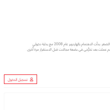
مهندس بترول، أحببت الكمبيوتر والتكنولوجيا منذ الصغر. بدأت الاهتمام بالهاردوير عام 2008 مع بداية دخولي
م عملت بعد تخرُّجي في بضعة مجالات قبل الاستقرار مرة أُخرى
تسجيل الدخول