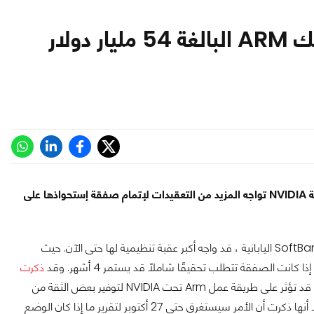
يبدو أن صفقة شركة NVIDIA لتملّك ARM البالغة 54 مليار دولار
مع المزيد من التحقيق طويل الأمد من قبل المفوضية الأوروبية، شركة NVIDIA تواجه المزيد من التعقيدات لإتمام صفقة إستحواذها على
يبدو أن استحواذ شركة NVIDIA على شركة Arm المملوكة من شركة SoftBank اليابانية ، قد واجه أكبر عقبة تنظيمية لها حتى الآن. حيث
كانت الصفقة تتطلب تحقيقًا شاملاً قد يستمر 4 أشهر. وقد
ذكرت
على اللجنة "تنازلات" مُعيّنة، والتي قد تؤثر على طريقة عمل Arm تحت NVIDIA لتوفير بعض الثقة من
ناحية الإحتكار. وعلى الرغم من أن اللجنة لم تكشف عن هذه التنازلات، إلا أنها ذكرت أن الأمر سيستغرق حتى 27 أكتوبر لتقرير ما إذا كان الوضع