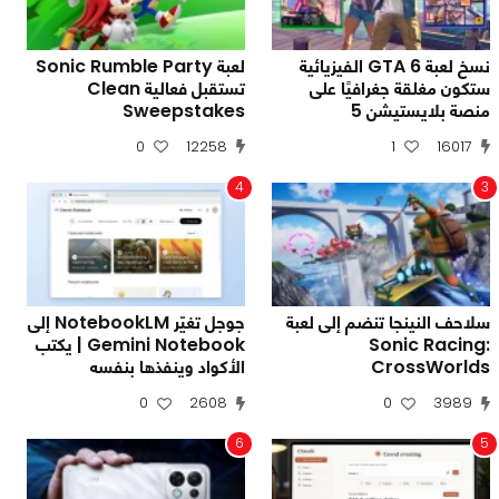
نسخ لعبة GTA 6 الفيزيائية
لعبة Sonic Rumble Party
ستكون مغلقة جغرافيًا على
تستقبل فعالية Clean
منصة بلايستيشن 5
Sweepstakes
0
12258
1
16017
4
3
سلاحف النينجا تنضم إلى لعبة
جوجل تغيّر NotebookLM إلى
Sonic Racing:
Gemini Notebook | يكتب
CrossWorlds
الأكواد وينفذها بنفسه
0
2608
0
3989
6
5