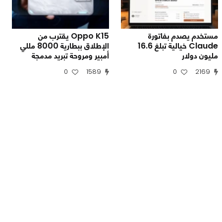
مستخدم يصدم بفاتورة
Oppo K15 يقترب من
Claude خيالية تبلغ 16.6
الإطلاق ببطارية 8000 مللي
مليون دولار
أمبير ومروحة تبريد مدمجة
0
1589
0
2169