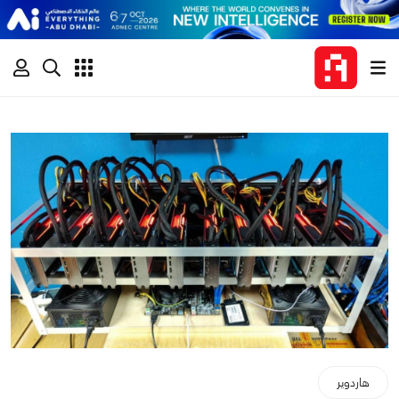
هاردوير