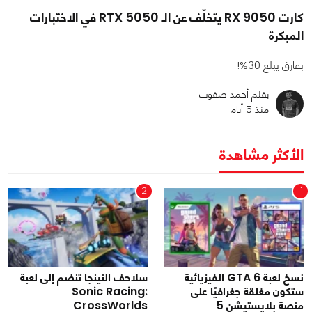
كارت RX 9050 يتخلّف عن الـ RTX 5050 في الاختبارات
المبكرة
بفارق يبلغ 30%!
بقلم أحمد صفوت
منذ 5 أيام
الأكثر مشاهدة
2
1
نسخ لعبة GTA 6 الفيزيائية
سلاحف النينجا تنضم إلى لعبة
ستكون مغلقة جغرافيًا على
Sonic Racing:
منصة بلايستيشن 5
CrossWorlds