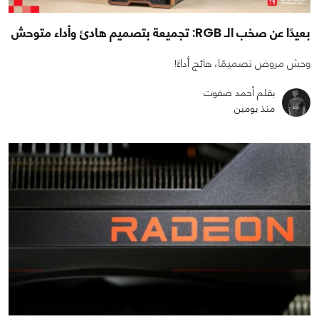
بعيدًا عن صخب الـ RGB: تجميعة بتصميم هادئ وأداء متوحش
وحش مروض تصميمًا، هائج أداءً!
بقلم أحمد صفوت
منذ يومين