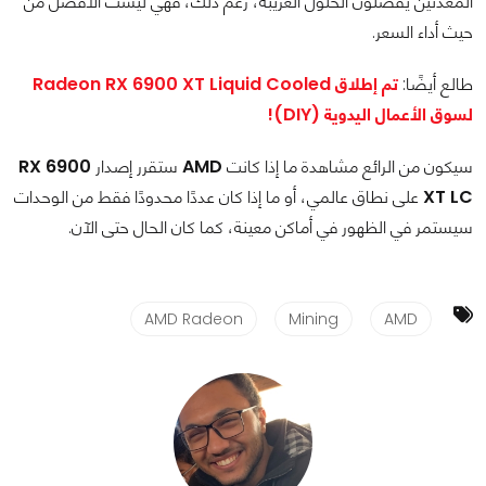
المعدنين يفضلون الحلول الغريبة، رغم ذلك، فهي ليست الأفضل من
حيث أداء السعر.
طالع أيضًا:
تم إطلاق Radeon RX 6900 XT Liquid Cooled
لسوق الأعمال اليدوية (DIY)!
سيكون من الرائع مشاهدة ما إذا كانت
AMD
ستقرر إصدار
RX 6900
XT LC
على نطاق عالمي، أو ما إذا كان عددًا محدودًا فقط من الوحدات
سيستمر في الظهور في أماكن معينة، كما كان الحال حتى الآن.
AMD Radeon
Mining
AMD