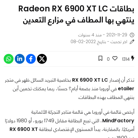
بطاقات Radeon RX 6900 XT LC
ينتهي بها المطاف في مزارع التعدين
2021-11-29 - منذ 4 سنوات
اخر تحديث - بتاريخ 2022-02-08
0
1314
تذكر أن إصدار
RX 6900 XT LC
بخاصية التبريد السائل ظهر في متجر
etailer
في أوروبا منذ بضعة أيام؟ حسنًا، ربما يمكنك تخمين أين
ينتهي المطاف بهذه البطاقات.
أرخص قائمة في أوروبا هي قائمة متاجر التجزئة الألمانية
MindFactory
، التي تبيع البطاقة مقابل 1749 يورو، أو 1980 دولارًا
أمريكيًا. بالمقارنة، يبدأ المستوى الإقتصادي لبطاقة
RX 6900 XT
من 1500 يورو.