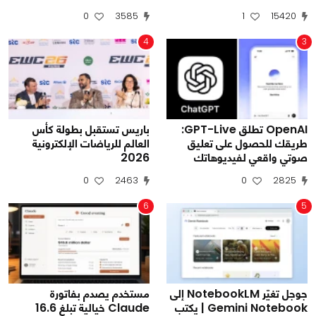
0
3585
1
15420
4
3
OpenAI تطلق GPT-Live:
باريس تستقبل بطولة كأس
طريقك للحصول على تعليق
العالم للرياضات الإلكترونية
صوتي واقعي لفيديوهاتك
2026
0
2463
0
2825
6
5
جوجل تغيّر NotebookLM إلى
مستخدم يصدم بفاتورة
Gemini Notebook | يكتب
Claude خيالية تبلغ 16.6