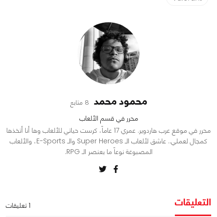
محمود محمد
8 متابع
محرر في قسم الألعاب
محرر في موقع عرب هاردوير. عمري 17 عاماً، كرست حياتي للألعاب وها أنا أتخذها
كمجال لعملي.. عاشق لألعاب الـ Super Heroes والـ E-Sports، والألعاب
المصبوغة نوعاً ما بعنصر الـ RPG.
التعليقات
1 تعليقات