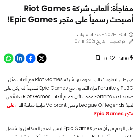
مفاجأة: ألعاب شركة Riot Games
أصبحت رسمياً على متجر Epic Games!
2021-11-04 - منذ 4 سنوات
اخر تحديث - بتاريخ 2021-11-07
0
1490
في ظل التعاونات التي تقوم بها شركة Riot Games مع ألعاب مثل
PUBG و Fortnite فإن التعاون مع Epic Games تحديداً لم يكن على
صعيد لعبة Fortnite فقط، لأن جميع ألعاب Riot Games بدايةً من
لعبة League Of legends وحتى Valorant فإنها متاحة الآن
على
متجر Epic Games
.
على الرغم من أن متجر Epic Games ليس المتجر المتكامل والشامل
ولكن دعوني أقولها بكل صراحة فهو متزن ومستقر أكثر من تطبيق