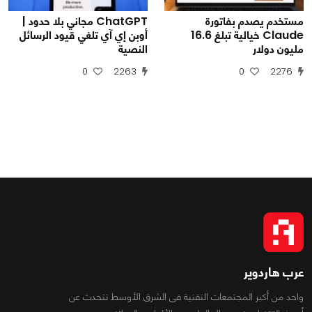
مستخدم يصدم بفاتورة
ChatGPT مجاني بلا حدود |
Claude خيالية تبلغ 16.6
أوبن إي آي تلغي قيود الرسائل
مليون دولار
النصية
0
2263
0
2276
عرب هاردوير
واحد من أكبر المجتمعات التقنية فى الشرق الأوسط تتحدث عن