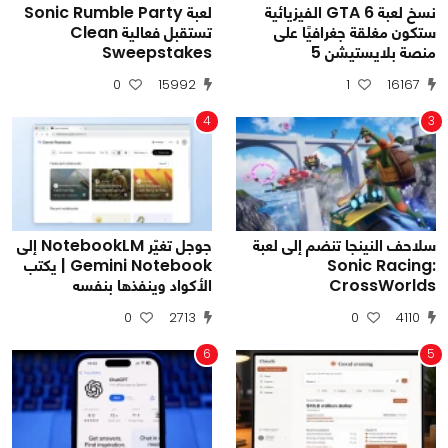
نسخ لعبة GTA 6 الفيزيائية
لعبة Sonic Rumble Party
ستكون مغلقة جغرافيًا على
تستقبل فعالية Clean
منصة بلايستيشن 5
Sweepstakes
0
15992
1
16167
4
3
سلاحف النينجا تنضم إلى لعبة
جوجل تغيّر NotebookLM إلى
Sonic Racing:
Gemini Notebook | يكتب
CrossWorlds
الأكواد وينفذها بنفسه
0
2713
0
4110
6
5