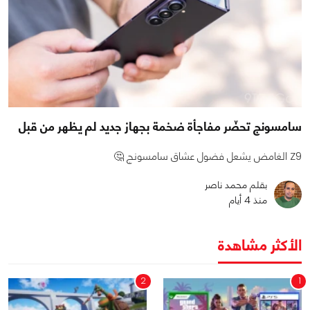
سامسونج تحضّر مفاجأة ضخمة بجهاز جديد لم يظهر من قبل
Z9 الغامض يشعل فضول عشاق سامسونج 🤔
بقلم محمد ناصر
منذ 4 أيام
الأكثر مشاهدة
2
1