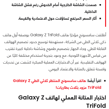
صمدت الشاشة الخارجية أمام الخدوش رغم فشل الشاشة
الداخلية.
أثار السعر المرتفع تساؤلات حول الاعتمادية والقيمة.
أطلقت سامسونج مؤخرًا هاتف Galaxy Z TriFold بوصفه أول هاتف
ذكي ثلاثي الطي من الشركة، مستهدفة توسيع حدود تصميم الهواتف
القابلة للطي. وجاء الجهاز بتصميم طموح وشاشة داخلية كبيرة تقترب
من قياس الأجهزة اللوحية، مع وعود بتجربة استخدام مختلفة كليًا عن
الهواتف التقليدية. غير أن الاختبارات العملية المبكرة كشفت عن تحديات
واضحة تتعلق بالمتانة والاعتماد اليومي.
اقرأ أيضًا:
هاتف سامسونج المنتظر ثلاثي الطي Galaxy Z
TriFold مزود بثلاث بطاريات!
اختبار المتانة العملي لهاتف Galaxy Z
TriFold