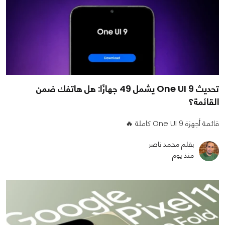
تحديث One UI 9 يشمل 49 جهازًا: هل هاتفك ضمن
القائمة؟
قائمة أجهزة One UI 9 كاملة 🔥
بقلم محمد ناصر
منذ يوم