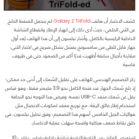
كشف الاختبار أن هاتف
Galaxy Z TriFold
لم يتحمل الضغط الناتج
عن الثني الخلفي، حيث أدى ذلك إلى انهيار الإطار وانقطاع الشاشة
الداخلية الرئيسية بالكامل. وأشار نيلسون إلى أن هذا الهاتف يُعد أول
جهاز قابل للطي من سامسونج يفشل بشكل صريح في اختبار الثني،
مقارنة بأجيال سابقة أظهرت قدرًا أكبر من الصمود حتى في ظروف
قاسية.
ركز التصميم الهندسي للهاتف على تقليل السُمك إلى أدنى حد ممكن؛
إذ بلغ سُمك الجهاز عند فتحه الكامل نحو 3.9 مليمتر فقط، وهو قياس
يقل عن سُمك منفذ USB-C نفسه. وفرض هذا التوجه نحو النحافة
استخدام إطار فائق الرقة، مع توزيع معقد لمكونات الاتصال مثل
هوائيات الجيل الخامس. أسهم هذا التصميم، وفق تحليل نيلسون، في
خلق نقاط ضعف هيكلية واضحة سهلت عملية الانكسار.
استعرض الهاتف من الناحية التقنية شاشة داخلية بقياس يقارب 10