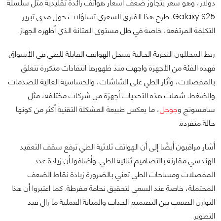
دولار، وهو سعر يتجاوز ضعف أسعار هواتف رائدة تقليدية مثل سلسلة
Galaxy S25. طرح هذا الفارق السعري تساؤلات حول مدى تبرير
التكلفة المرتفعة، خاصة في ظل مستوى المتانة الذي أظهره الجهاز.
ربط المحللون التجربة الحالية بسجل الهواتف القابلة للطي في الأسواق.
فهذه الفئة من الأجهزة واجهت منذ ظهورها انتقادات متكررة تتعلق
بالمفصلات، وآثار الطي على الشاشات، والحساسية العالية للصدمات
والضغط. شملت هذه التحديات أجهزة من شركات مختلفة، مثل
سامسونج و
جوجل
، ما يعكس طبيعة المشكلة التقنية أكثر من كونها
حالة منفردة.
أشار مراقبون أيضًا إلى أن الهواتف ثلاثية الطي ترفع سقف التعقيد
الهندسي مقارنة بالتصاميم ثنائية الطي. وأضافوا أن زيادة عدد
المفصلات ومساحات الطي تعني بالضرورة زيادة نقاط الضعف
المحتملة، خاصة عند السعي لتحقيق نحافة مفرطة. كما اعتبروا أن هذا
التوازن الصعب بين التصميم الجذاب والمتانة العملية ما زال قيد
التطوير.