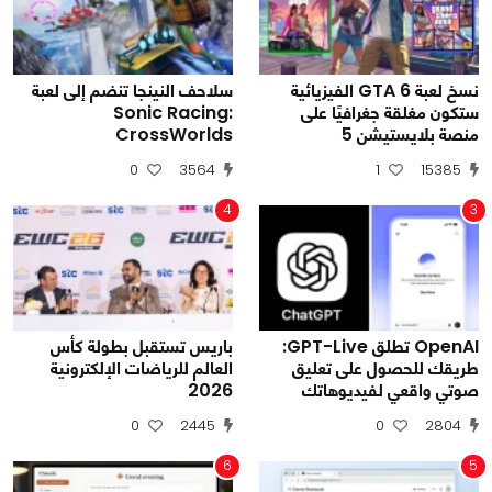
نسخ لعبة GTA 6 الفيزيائية
سلاحف النينجا تنضم إلى لعبة
ستكون مغلقة جغرافيًا على
Sonic Racing:
منصة بلايستيشن 5
CrossWorlds
0
3564
1
15385
4
3
OpenAI تطلق GPT-Live:
باريس تستقبل بطولة كأس
طريقك للحصول على تعليق
العالم للرياضات الإلكترونية
صوتي واقعي لفيديوهاتك
2026
0
2445
0
2804
6
5