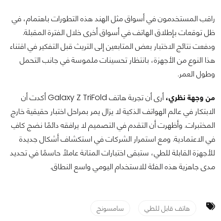
راقب المستخدمون في أسواق مثل الهند هذه التطورات باهتمام، في
ظل توقعات بإطلاق الهاتف في أسواق أخرى خلال الفترة المقبلة.
ودفعت نتائج الاختبار بعض المتابعين إلى التريث قبل التفكير في اقتناء
هذا النوع من الأجهزة، بانتظار تحسينات ملموسة في جانب التحمل
وطول العمر.
من وجهة نظري،
أرى أن تجربة هاتف Galaxy Z TriFold أكدت أن
الابتكار في عالم الهواتف الذكية لا يزال يمر بمراحل اختبار حقيقية خارج
المختبرات. وأظهرت أن التقدم في التصميم لا يرافقه دائمًا نضج كافِ
في الاعتمادية. ومع استمرار الشركات في استكشاف أشكال جديدة
للأجهزة القابلة للطي، ستبقى اختبارات المتانة عاملًا حاسمًا في تحديد
مدى جاهزية هذه الفئة للاستخدام اليومي واسع النطاق.
هاتف قابل للطي
سامسونج