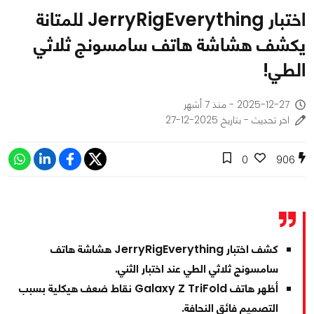
اختبار JerryRigEverything للمتانة
يكشف هشاشة هاتف سامسونج ثلاثي
الطي!
2025-12-27 - منذ 7 أشهر
اخر تحديث - بتاريخ 2025-12-27
0
906
كشف اختبار JerryRigEverything هشاشة هاتف
سامسونج ثلاثي الطي عند اختبار الثني.
أظهر هاتف Galaxy Z TriFold نقاط ضعف هيكلية بسبب
التصميم فائق النحافة.