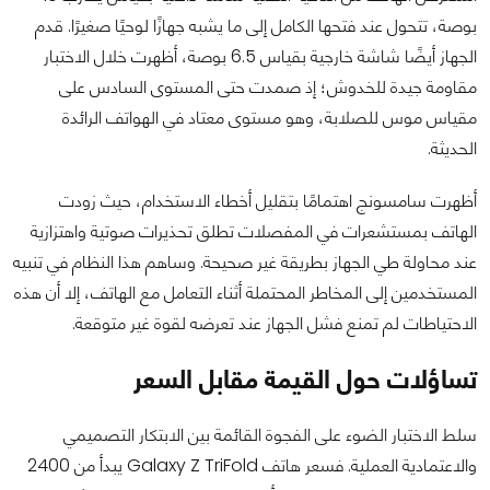
بوصة، تتحول عند فتحها الكامل إلى ما يشبه جهازًا لوحيًا صغيرًا. قدم
الجهاز أيضًا شاشة خارجية بقياس 6.5 بوصة، أظهرت خلال الاختبار
مقاومة جيدة للخدوش؛ إذ صمدت حتى المستوى السادس على
مقياس موس للصلابة، وهو مستوى معتاد في الهواتف الرائدة
الحديثة.
أظهرت سامسونج اهتمامًا بتقليل أخطاء الاستخدام، حيث زودت
الهاتف بمستشعرات في المفصلات تطلق تحذيرات صوتية واهتزازية
عند محاولة طي الجهاز بطريقة غير صحيحة. وساهم هذا النظام في تنبيه
المستخدمين إلى المخاطر المحتملة أثناء التعامل مع الهاتف، إلا أن هذه
الاحتياطات لم تمنع فشل الجهاز عند تعرضه لقوة غير متوقعة.
تساؤلات حول القيمة مقابل السعر
سلط الاختبار الضوء على الفجوة القائمة بين الابتكار التصميمي
والاعتمادية العملية. فسعر هاتف Galaxy Z TriFold يبدأ من 2400