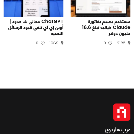
مستخدم يصدم بفاتورة
ChatGPT مجاني بلا حدود |
Claude خيالية تبلغ 16.6
أوبن إي آي تلغي قيود الرسائل
مليون دولار
النصية
0
1989
0
2185
عرب هاردوير