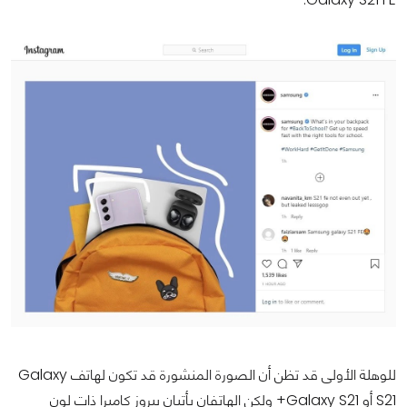
للوهلة الأولى قد تظن أن الصورة المنشورة قد تكون لهاتف Galaxy
S21 أو Galaxy S21+ ولكن الهاتفان يأتيان ببروز كاميرا ذات لون