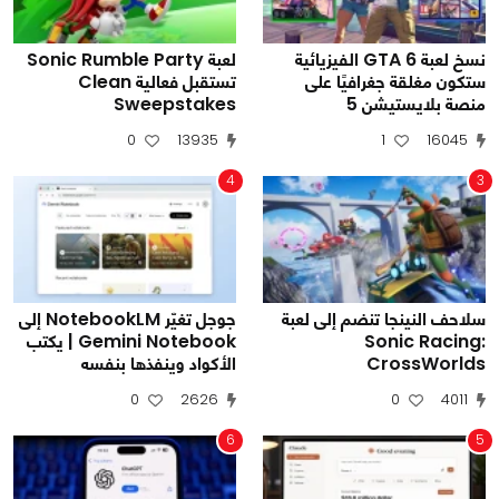
نسخ لعبة GTA 6 الفيزيائية
لعبة Sonic Rumble Party
ستكون مغلقة جغرافيًا على
تستقبل فعالية Clean
منصة بلايستيشن 5
Sweepstakes
0
13935
1
16045
4
3
سلاحف النينجا تنضم إلى لعبة
جوجل تغيّر NotebookLM إلى
Sonic Racing:
Gemini Notebook | يكتب
CrossWorlds
الأكواد وينفذها بنفسه
0
2626
0
4011
6
5