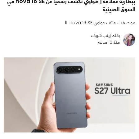
ببطارية عملاقة | هواوي تكشف رسميًا عن nova 16 SE في
السوق الصينية
مواصفات هاتف هواوي nova 16 SE 📱
بقلم زينب شريف
منذ 15 ساعة