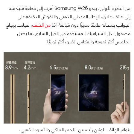
من النظرة الأولى، يبدو Samsung W26 أقرب إلى قطعة فنية منه
إلى هاتف عادي، الإطار المعدني الذهبي والنقوش الدقيقة على
الجوانب يمنحانه طابعًا مميزًا دون مُبالغة. أمّا
من الخلف
، فجاءت بزجاج
مصقول بدل السيراميك المستخدم في الجيل السابق، ما يجعل
الملمس أكثر نعومة وانعكاس الضوء أكثر توازنًا.
يتوافر الهاتف بلونين رئيسيين: الأحمر الملكي والأسود الذهبي،