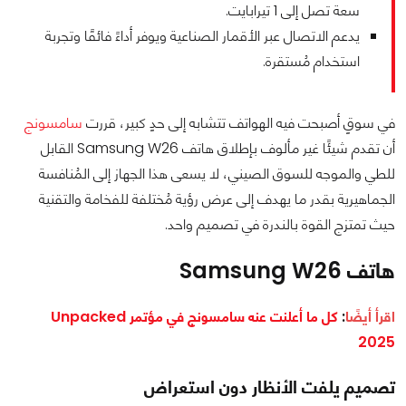
سعة تصل إلى 1 تيرابايت.
يدعم الاتصال عبر الأقمار الصناعية ويوفر أداءً فائقًا وتجربة
استخدام مُستقرة.
في سوقٍ أصبحت فيه الهواتف تتشابه إلى حدٍ كبير، قررت
سامسونج
أن تقدم شيئًا غير مألوف بإطلاق هاتف Samsung W26 القابل
للطي والموجه للسوق الصيني، لا يسعى هذا الجهاز إلى المُنافسة
الجماهيرية بقدر ما يهدف إلى عرض رؤية مُختلفة للفخامة والتقنية
حيث تمتزج القوة بالندرة في تصميم واحد.
هاتف Samsung W26
اقرأ أيضًا
:
كل ما أعلنت عنه سامسونج في مؤتمر Unpacked
2025
تصميم يلفت الأنظار دون استعراض