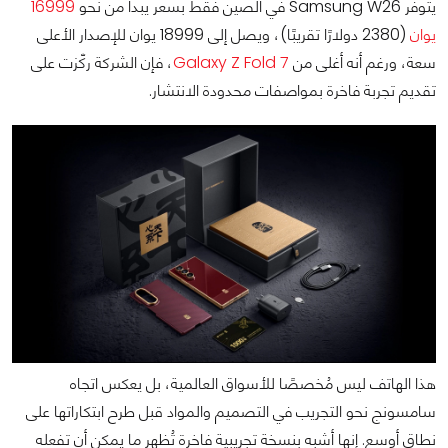
يتوفر Samsung W26 في الصين فقط بسعر يبدأ من نحو
16999
يوان
(2380 دولارًا تقريبًا)، ويصل إلى 18999 يوان للإصدار الأعلى
سعة، ورغم أنه أغلى من
Galaxy Z Fold 7
، فإن الشركة ركّزت على
تقديم تجربة فاخرة بمواصفات محدودة الانتشار.
هذا الهاتف ليس مُخصصًا للأسواق العالمية، بل يعكس اتجاه
سامسونج نحو التجريب في التصميم والمواد قبل طرح ابتكاراتها على
نطاق أوسع. إنها أشبه بنسخة تجريبية فاخرة تُظهر ما يمكن أن تفعله