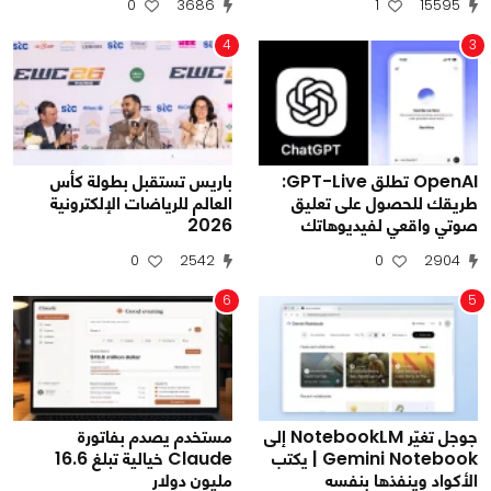
0
3686
1
15595
4
3
OpenAI تطلق GPT-Live:
باريس تستقبل بطولة كأس
طريقك للحصول على تعليق
العالم للرياضات الإلكترونية
صوتي واقعي لفيديوهاتك
2026
0
2542
0
2904
6
5
جوجل تغيّر NotebookLM إلى
مستخدم يصدم بفاتورة
Gemini Notebook | يكتب
Claude خيالية تبلغ 16.6
الأكواد وينفذها بنفسه
مليون دولار