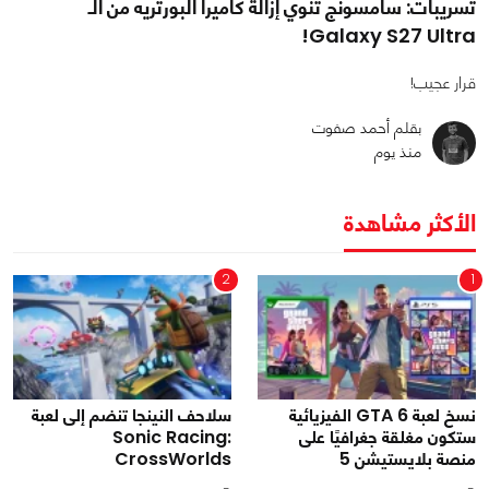
تسريبات: سامسونج تنوي إزالة كاميرا البورتريه من الـ
Galaxy S27 Ultra!
قرار عجيب!
بقلم أحمد صفوت
منذ يوم
الأكثر مشاهدة
2
1
نسخ لعبة GTA 6 الفيزيائية
سلاحف النينجا تنضم إلى لعبة
ستكون مغلقة جغرافيًا على
Sonic Racing:
منصة بلايستيشن 5
CrossWorlds