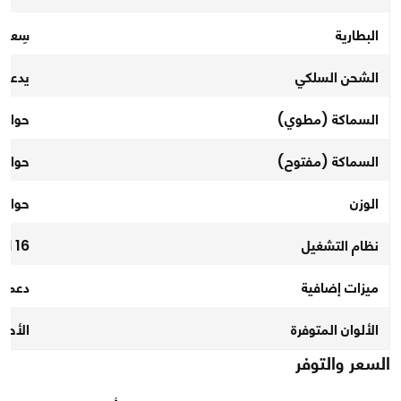
البطارية
سِعة 4400 مللي أمبير
الشحن السلكي
يدعم ش
السماكة (مطوي)
حوالي 8.9 م
السماكة (مفتوح)
حوالي 4.2 م
الوزن
حوالي 215 جر
نظام التشغيل
Android 16 
ميزات إضافية
دعم ال
الألوان المتوفرة
الأحمر
السعر والتوفر