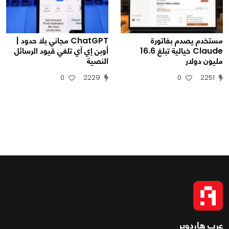
مستخدم يصدم بفاتورة
ChatGPT مجاني بلا حدود |
Claude خيالية تبلغ 16.6
أوبن إي آي تلغي قيود الرسائل
مليون دولار
النصية
0
2229
0
2251
عرب هاردوير