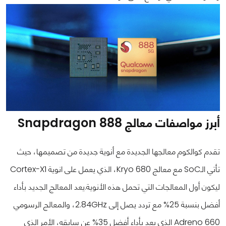
أبرز مواصفات معالج Snapdragon 888
تقدم كوالكوم معالجها الجديدة مع أنوية جديدة من تصميمها، حيث
تأتي الـSoC مع معالج Kryo 680، الذي يعمل على انوية Cortex-X1
ليكون أول المعالجات التي تحمل هذه الأنوية.
يعد المعالج الجديد بأداء
أفضل بنسبة 25% مع تردد يصل إلى 2.84GHz، والمعالج الرسومي
Adreno 660 الذي يعد بأداء أفضل 35% عن سابقه، الأمر الذي