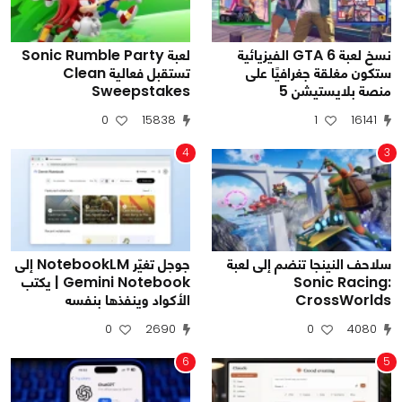
نسخ لعبة GTA 6 الفيزيائية
لعبة Sonic Rumble Party
ستكون مغلقة جغرافيًا على
تستقبل فعالية Clean
منصة بلايستيشن 5
Sweepstakes
0
15838
1
16141
4
3
سلاحف النينجا تنضم إلى لعبة
جوجل تغيّر NotebookLM إلى
Sonic Racing:
Gemini Notebook | يكتب
CrossWorlds
الأكواد وينفذها بنفسه
0
2690
0
4080
6
5