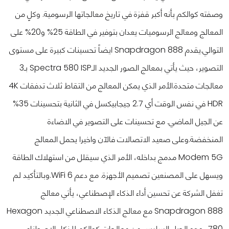
وصفته كوالكم بأنه أكبر قفزة في تاريخ معالجاتها الرسومية. وكلٍ من
المعالج ومعالج الرسوميات يعدان بتوفير في الطاقة 25% و20% على
التوالي.
يقدم Snapdragon 888 ايضاً تحسينات كبيرة على مستوى
التصوير، حيث يأتي بمعالج الصور الجديد الـSpectra 580 ISP بـ3
معالجات متحدة.
الأمر الذي يمكن المعالج من التقاط ثلاث تدفقات 4K
HDR في نفس الوقت أي 2.7 جيجابيكسل في الثانية بتحسينات 35%
عن الجيل الماضي. مع تحسينات على التصوير في الاضاءة
المنخفضة.
وعلى صعيد الاتصالات فالآن واخيرا يحمل المعالج
Modem 5G مدمج بداخله، الأمر الذي سيقلل من استهلاك الطاقة
ويسهل على المصنعين تصميم الأجهزة. مع دعم WiFi 6.
وبالتأكيد لم
تغفل الشركة عن تحسين أداء الذكاء الإصطناعي، يأتي معالج
Snapdragon 888 مع معالج الذكاء الاصطناعي الجديد Hexagon
780، وهو الجيل السادس من معالجات كوالكم للذكاء الاصطناعي،