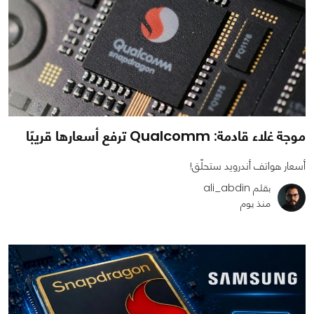
موجة غلاء قادمة: Qualcomm ترفع أسعارها قريبًا
أسعار هواتف أندرويد ستحلّق!
بقلم ali_abdin
منذ يوم
0
0
413