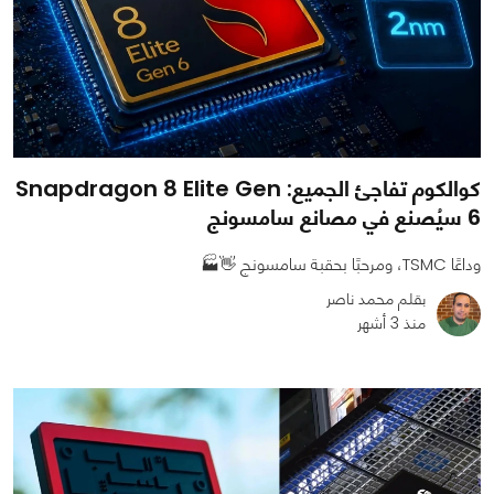
كوالكوم تفاجئ الجميع: Snapdragon 8 Elite Gen
6 سيُصنع في مصانع سامسونج
وداعًا TSMC، ومرحبًا بحقبة سامسونج 👋🏭
بقلم محمد ناصر
منذ 3 أشهر
0
0
953