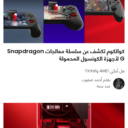
كوالكوم تكشف عن سلسلة معالجات Snapdragon
G لأجهزة الكونسول المحمولة
هل تُنحّي AMD وIntel؟
بقلم أحمد صفوت
منذ سنة
0
0
1425