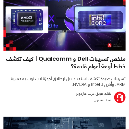
ملخص تسريبات Dell و Qualcomm | كيف تكشف
خطط أربعة أعوام قادمة؟
تسريبات جديدة تكشف استعداد ديل لإطلاق أجهزة لاب توب بمعمارية
ARM، وأُخرى لـ Intel و NVIDIA.
بقلم فريق عرب هاردوير
منذ سنتين
0
0
4467