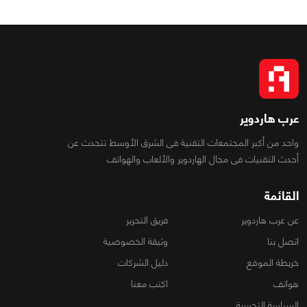
عرب هاردوير
واحد من أكبر المجتمعات التقنية فى الشرق الأوسط تتحدث عن
أحدث التقنيات فى مجال الهاردوير والألعاب والهواتف
القائمة
عن عرب هاردوير
فريق التحرير
اتصل بنا
وثيقة الخصوصية
خريطة الموقع
دليل الشركات
هواتف
اكتب معنا
السياسة التحريرية