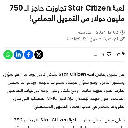
لعبة Star Citizen تجاوزت حاجز الـ 750
مليون دولار من التمويل الجماعي!
2024-12-02 - منذ سنة
اخر تحديث - بتاريخ 2024-12-02
0
911
هل سنرى إطلاق
لعبة Star Citizen
بشكل كامل يومًا ما؟ هو سؤال
يستحق التأمل، وهو سؤال طرحناه لسنوات عديدة، ويبدو أننا سنظل
نطرحه لفترة طويلة قادمة. ومع ذلك، وعلى الرغم من غياب التفاصيل
الحاسمة حول موعد الإصدار، فإن لعبة MMO الفضائية التي طال
تطويرها تستمر في جذب اهتمام الجمهور المستقبلي.
فعلى سبيل المثال، تجاوزت
لعبة Star Citizen
الآن حاجز 750
مليون دولار من التمويل الجماعي على مدار فترة تطويرها. ووفقًا