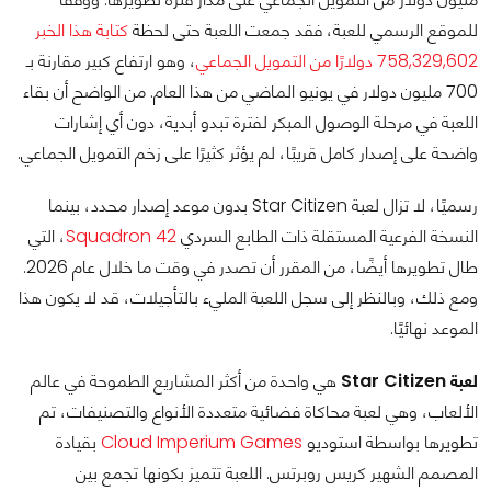
للموقع الرسمي للعبة، فقد جمعت اللعبة حتى لحظة
كتابة هذا الخبر
758,329,602 دولارًا من التمويل الجماعي
، وهو ارتفاع كبير مقارنة بـ
700 مليون دولار في يونيو الماضي من هذا العام. من الواضح أن بقاء
اللعبة في مرحلة الوصول المبكر لفترة تبدو أبدية، دون أي إشارات
واضحة على إصدار كامل قريبًا، لم يؤثر كثيرًا على زخم التمويل الجماعي.
رسميًا، لا تزال لعبة Star Citizen بدون موعد إصدار محدد، بينما
النسخة الفرعية المستقلة ذات الطابع السردي
Squadron 42
، التي
طال تطويرها أيضًا، من المقرر أن تصدر في وقت ما خلال عام 2026.
ومع ذلك، وبالنظر إلى سجل اللعبة المليء بالتأجيلات، قد لا يكون هذا
الموعد نهائيًا.
لعبة Star Citizen
هي واحدة من أكثر المشاريع الطموحة في عالم
الألعاب، وهي لعبة محاكاة فضائية متعددة الأنواع والتصنيفات، تم
تطويرها بواسطة استوديو
Cloud Imperium Games
بقيادة
المصمم الشهير كريس روبرتس. اللعبة تتميز بكونها تجمع بين