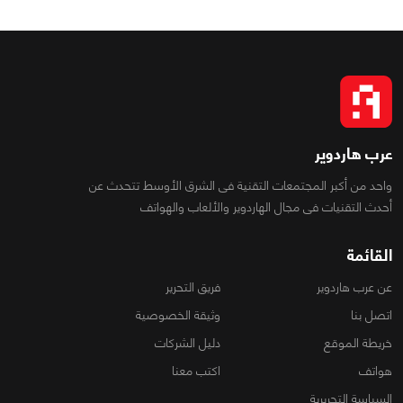
عرب هاردوير
واحد من أكبر المجتمعات التقنية فى الشرق الأوسط تتحدث عن
أحدث التقنيات فى مجال الهاردوير والألعاب والهواتف
القائمة
عن عرب هاردوير
فريق التحرير
اتصل بنا
وثيقة الخصوصية
خريطة الموقع
دليل الشركات
هواتف
اكتب معنا
السياسة التحريرية