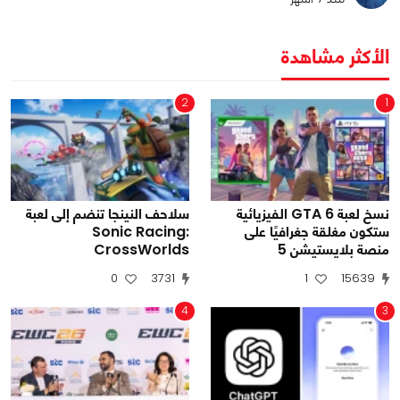
الأكثر مشاهدة
2
1
نسخ لعبة GTA 6 الفيزيائية
سلاحف النينجا تنضم إلى لعبة
ستكون مغلقة جغرافيًا على
Sonic Racing:
منصة بلايستيشن 5
CrossWorlds
0
3731
1
15639
4
3