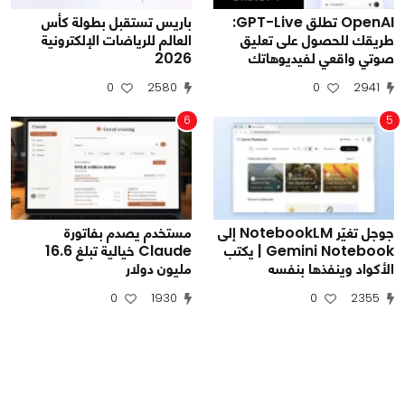
OpenAI تطلق GPT-Live:
باريس تستقبل بطولة كأس
طريقك للحصول على تعليق
العالم للرياضات الإلكترونية
صوتي واقعي لفيديوهاتك
2026
0
2580
0
2941
6
5
جوجل تغيّر NotebookLM إلى
مستخدم يصدم بفاتورة
Gemini Notebook | يكتب
Claude خيالية تبلغ 16.6
الأكواد وينفذها بنفسه
مليون دولار
0
1930
0
2355