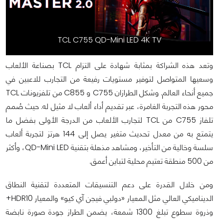
TCL C755 QD-Mini LED 4K TV
وتعد هذه الشراكة بمثابة شهادة على التزام TCL بصناعة الألعاب
وسعيها المتواصل لتوفير مستويات رفيعة من التجارب للاعبين في
جميع أنحاء العالم. وشكل الطرازان C755 و C855 من تلفزيونات TCL
محور هذه التجربة الغامرة، عبر تقديم أداء ألعاب لا مثيل له. حيث صُمم
تلفاز C755 من TCL لتجارب الألعاب من الدرجة الأولى بفضل ما
يتمتع به من معدل تحديث متغير يصل إلى 144 هرتز لتجربة ألعاب
سلسة وخالية من التأخير، ومشاهد مذهلة بتقنية QD-Mini LED، وأكثر
من 500 منطقة تعتيم محلية لتباين أعمق.
ومن خلال القدرة على دعم التنسيقات المتعددة لتقنية النطاق
الديناميكي العالي مثل المعيار «دولبي فيجن آي كيو» والمعيار HDR10+
وذروة سطوع تبلغ 1300 شمعة، يضمن الطراز جودة صورة نابضة