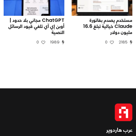
مستخدم يصدم بفاتورة
ChatGPT مجاني بلا حدود |
Claude خيالية تبلغ 16.6
أوبن إي آي تلغي قيود الرسائل
مليون دولار
النصية
0
1989
0
2185
عرب هاردوير