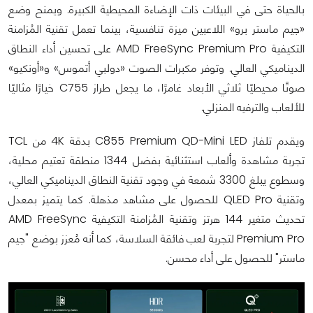
بالحياة حتى في البيئات ذات الإضاءة المحيطية الكبيرة. ويمنح وضع
«جيم ماستر برو» اللاعبين ميزة تنافسية، بينما تعمل تقنية المُزامنة
التكيفية AMD FreeSync Premium Pro على تحسين أداء النطاق
الديناميكي العالي. وتوفر مكبرات الصوت «دولبي أتموس» و«أونكيو»
صوتًا محيطيًا ثلاثي الأبعاد غامرًا، ما يجعل طراز C755 خيارًا مثاليًا
للألعاب والترفيه المنزلي.
ويقدم تلفاز C855 Premium QD-Mini LED بدقة 4K من TCL
تجربة مشاهدة وألعاب استثنائية بفضل 1344 منطقة تعتيم محلية،
وسطوع يبلغ 3300 شمعة في وجود تقنية النطاق الديناميكي العالي،
وتقنية QLED Pro للحصول على مشاهد مذهلة. كما يتميز بمعدل
تحديث متغير 144 هرتز وتقنية المُزامنة التكيفية AMD FreeSync
Premium Pro لتجربة لعب فائقة السلاسة، كما أنه مُعزز بوضع "جيم
ماستر" للحصول على أداء محسن.