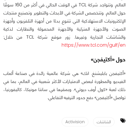
العالم. وتتواجد شركة TCL في الوقت الحالي في أكثر من 160 سوقًا
حول العالم. وتتخصص الشركة في الأبحاث والتطوير وتصنيع منتجات
الإلكترونيات الاستهلاكية التي تتنوع بدءًا من أجهزة التلفزيون وأجهزة
الصوت والأجهزة المنزلية والأجهزة المحمولة والنظارات لذكية
والشاشات التجارية وغيرها. زور موقع شركة TCL من خلال:
https://www.tcl.com/gulf/en
حول «أكتيفجن»
«أكتيفجن بابليشنغ. انك» هي شركة عالمية رائدة في صناعة ألعاب
الفيديو والمطورة لبعض الامتيازات الأكثر شعبية في العالم، بما في
ذلك لعبة «كول أوف ديوتي». وبمقرها في سانتا مونيكا، كاليفورنيا،
تواصل «أكتيفجن» دفع حدود الترفيه التفاعلي.
الشاشات
Activision