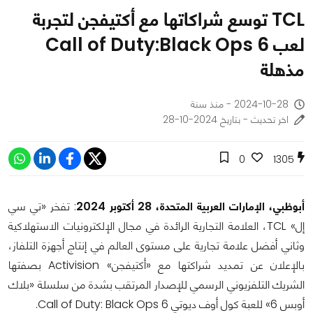
TCL توسع شراكاتها مع أكتيفجن لتجربة
لعب Call of Duty:Black Ops 6
مذهلة
2024-10-28 - منذ سنة
اخر تحديث - بتاريخ 2024-10-28
0
1305
أبوظبي، الإمارات العربية المتحدة، 28 أكتوبر 2024
: تفخر «تي سي
إل» TCL، العلامة التجارية الرائدة في مجال الإلكترونيات الاستهلاكية
وثاني أفضل علامة تجارية على مستوى العالم في إنتاج أجهزة التلفاز،
بالإعلان عن تمديد شراكتها مع «أكتيفجن» Activision بصفتها
الشريك التلفزيوني الرسمي للإصدار المرتقب بشدة من سلسلة «بلاك
أوبس 6» للعبة كول أوف ديوتي Call of Duty: Black Ops 6.