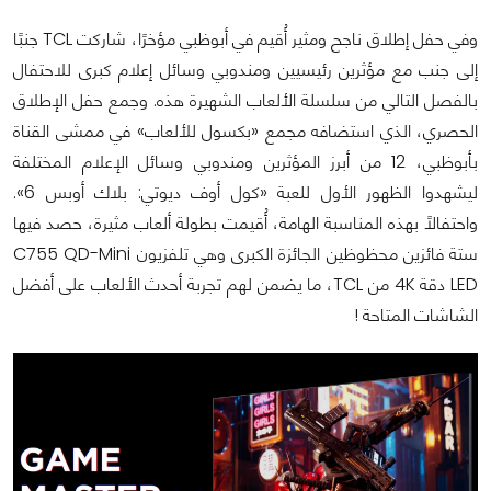
وفي حفل إطلاق ناجح ومثير أُقيم في أبوظبي مؤخرًا، شاركت TCL جنبًا
إلى جنب مع مؤثرين رئيسيين ومندوبي وسائل إعلام كبرى للاحتفال
بالفصل التالي من سلسلة الألعاب الشهيرة هذه. وجمع حفل الإطلاق
الحصري، الذي استضافه مجمع «بكسول للألعاب» في ممشى القناة
بأبوظبي، 12 من أبرز المؤثرين ومندوبي وسائل الإعلام المختلفة
ليشهدوا الظهور الأول للعبة «كول أوف ديوتي: بلاك أوبس 6».
واحتفالًا بهذه المناسبة الهامة، أُقيمت بطولة ألعاب مثيرة، حصد فيها
ستة فائزين محظوظين الجائزة الكبرى وهي تلفزيون C755 QD-Mini
LED دقة 4K من TCL، ما يضمن لهم تجربة أحدث الألعاب على أفضل
الشاشات المتاحة !