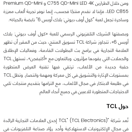
ومن خلال الطرازين C755 QD-Mini LED 4K و Premium QD-Mini
LED C855، فإننا لا نقدم منتجًا فحسب، إنما نوفر تجربة ألعاب معززة
وساحرة تجعل لعبة "كول أوف ديوتي: بلاك أوبس 6" نابضة بالحياة».
وبصفتها الشريك التلفزيوني الرسمي للعبة «كول أوف ديوتي: بلاك
أوبس 6»، تتجاوز شراكة TCL تسويق المنتج، حيث من المقرر أن تظهر
العلامة التجارية في برامج بث البطولات القادمة، وفعاليات الإطلاق
والحملات التي يقودها مؤثرون. وبالتعاون مع «أكتيفجن»، تستهل TCL
حقبة جديدة من الألعاب، ترتقي فيها تقنية العرض المتطورة
بمستويات الإثارة والتشويق في كل معركة ومهمة وانتصار. وتظل TCL
في طليعة الابتكار في مجال الألعاب، مع التزامها بتقديم منتجات تلبي
الاحتياجات المتطورة للاعبين في جميع أنحاء العالم.
حول TCL
تُعد شركة "TCL" (TCL Electronics) إحدى العلامات التجارية الرائدة
في مجال الإلكترونيات الاستهلاكية وأحد روّاد صناعة التلفزيونات في