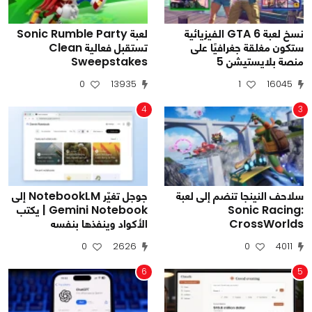
نسخ لعبة GTA 6 الفيزيائية
لعبة Sonic Rumble Party
ستكون مغلقة جغرافيًا على
تستقبل فعالية Clean
منصة بلايستيشن 5
Sweepstakes
0
13935
1
16045
4
3
سلاحف النينجا تنضم إلى لعبة
جوجل تغيّر NotebookLM إلى
Sonic Racing:
Gemini Notebook | يكتب
CrossWorlds
الأكواد وينفذها بنفسه
0
2626
0
4011
6
5