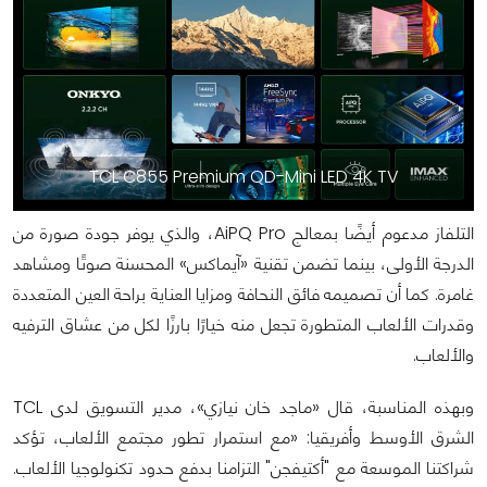
TCL C855 Premium QD-Mini LED 4K TV
التلفاز مدعوم أيضًا بمعالج AiPQ Pro، والذي يوفر جودة صورة من
الدرجة الأولى، بينما تضمن تقنية «آيماكس» المحسنة صوتًا ومشاهد
غامرة. كما أن تصميمه فائق النحافة ومزايا العناية براحة العين المتعددة
وقدرات الألعاب المتطورة تجعل منه خيارًا بارزًا لكل من عشاق الترفيه
والألعاب.
وبهذه المناسبة، قال «ماجد خان نيازي»، مدير التسويق لدى TCL
الشرق الأوسط وأفريقيا: «مع استمرار تطور مجتمع الألعاب، تؤكد
شراكتنا الموسعة مع "أكتيفجن" التزامنا بدفع حدود تكنولوجيا الألعاب.