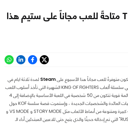
لعُبة The King of Fighters XIV متاحةً للعب مجاناً على ستيم هذا
 متوفرةً للعب مجاناً هذا الأسبوع على
Steam
لمدة ثلاثة ايام في
فترة عطلة نهاية الاسبوع وتعتبر King of Fighters XIV أحدث إصدار في سلسلة ألعاب KING OF FIGHTERS الشهيرة التي تأخذ أسلوب اللعب
الأيقوني الذي يشتهر به المسلسل . وتتميز King of Fighters XIV بقائمة قوية تتكون من 50 شخصية في اللعبة الأساسية بالإضافة إلى 4
شخصيات من المحتويات الاضافية DLC ، بما في ذلك كل من الشخصيات العائدة والشخصيات الجديدة ، وإستمرت قصة سلسة KOF حول
شخصيات OROCHI و NESTS و ASH . KOF XIV تحتوي علي مجموعة كبيرة ومتنوعة من أنماط الألعاب مثل STORY MODE و VS MODE و
GALLERY MODE ، وعلاوة على ذلك تحتوي اللعبة على نمط اللعب "RUSH" التي تم إدخاله حديثًا والذي يتيح حتى للاعبين المبتدئين أداء الـ