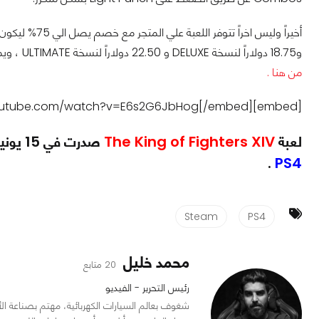
و18.75 دولاراً لنسخة DELUXE و 22.50 دولاراً لنسخة ULTIMATE ، ويمكن للمهتمين تنزيل اللعبة وبدء اللعب عبر
من هنا .
[embed]https://www.youtube.com/watch?v=E6s2G6JbHog[/embed]
لعبة
The King of Fighters XIV
صدرت في 15 يونيو العام الماضي وتتوفر لكل من الحاسب الشخصي و
.
PS4
Steam
PS4
محمد خليل
20 متابع
رئيس التحرير - الفيديو
شغوف بعالم السيارات الكهربائية، مهتم بصناعة الأ