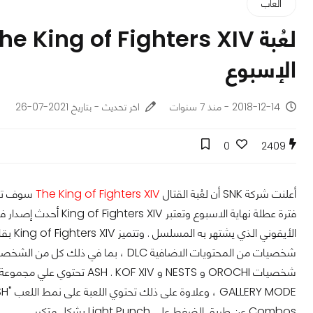
ألعاب
الإسبوع
2018-12-14 - منذ 7 سنوات
اخر تحديث - بتاريخ 2021-07-26
0
2409
أعلنت شركة SNK أن لعُبة القتال
The King of Fighters XIV
سوف تكون
Combos عن طريق الضغط على Light Punch بشكل متكرر.