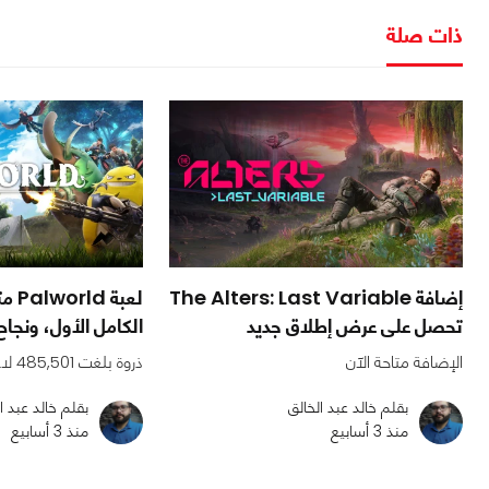
ذات صلة
إضافة The Alters: Last Variable
لعبة
تحصل على عرض إطلاق جديد
الكامل الأول، ونجا
الإضافة متاحة الآن
ذروة بلغت 485,501 لاعبًا
بقلم خالد عبد الخالق
بقلم خالد عبد ا
منذ 3 أسابيع
منذ 3 أسابيع