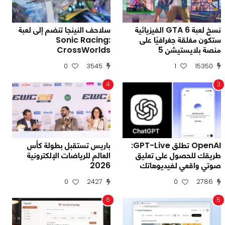
نسخ لعبة GTA 6 الفيزيائية
سلاحف النينجا تنضم إلى لعبة
ستكون مغلقة جغرافيًا على
Sonic Racing:
منصة بلايستيشن 5
CrossWorlds
0
3545
1
15350
4
3
OpenAI تطلق GPT-Live:
باريس تستقبل بطولة كأس
طريقك للحصول على تعليق
العالم للرياضات الإلكترونية
صوتي واقعي لفيديوهاتك
2026
0
2427
0
2786
6
5