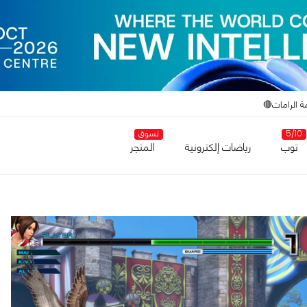
ة الرامات🔴
5/10
تسوق
توب
رياضات إلكترونية
المتجر