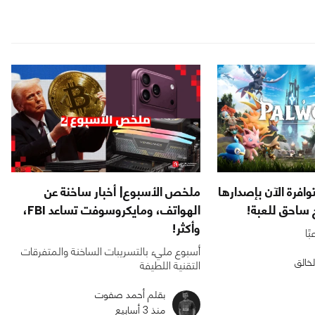
 Palworld متوافرة الآن بإصدارها
ملخص الأسبوع| أخبار ساخنة عن
ح ساحق للعبة!
الهواتف، ومايكروسوفت تساعد FBI،
وأكثر!
أسبوع مليء بالتسريبات الساخنة والمتفرقات
لخالق
التقنية اللطيفة
بقلم أحمد صفوت
منذ 3 أسابيع