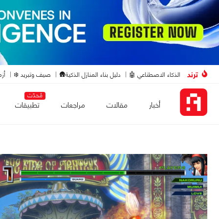
ترند
الذكاء الاصطناعي 🤖
دليل بناء المنازل الذكية🛖
صيف وتبريد ❄️
أزم
مُحدّث
أخبار
مقالات
مراجعات
تطبيقات