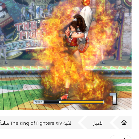
الأخبار
لعُبة The King of Fighters XIV متاحةً للعب مجاناً على ستيم هذا الإسبوع