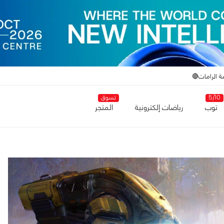
ة الرامات🔴
5/10
تسوق
توب
رياضات إلكترونية
المتجر