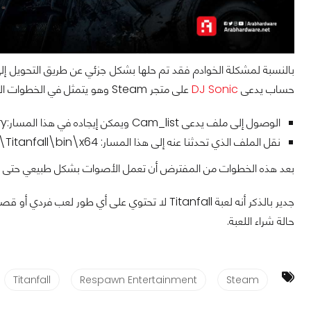
بالنسبة لمشكلة الخوادم فقد تم حلها بشكل جزئي عن طريق التحويل إلى
حساب يدعى
DJ Sonic
على متجر Steam وهو يتمثل في الخطوات التالية:
الوصول إلى ملف يدعى Cam_list ويمكن إيجاده في هذا المسار:Steam\steamapps\common\Titanfall\vpk directory
نقل الملف الذي تحدثنا عنه إلى هذا المسار: Steam\steamapps\common\Titanfall\bin\x64
بعد هذه الخطوات من المفترض أن تعمل الأصوات بشكل طبيعي حتى وإن
جدير بالذكر أنه لعبة Titanfall لا تحتوي على أي
حالة شراء اللعبة.
Titanfall
Respawn Entertainment
Steam