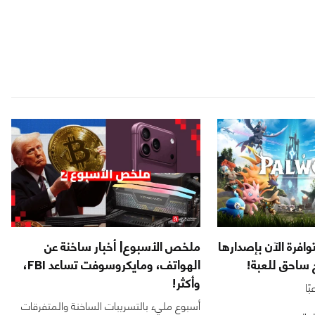
 Palworld متوافرة الآن بإصدارها
ملخص الأسبوع| أخبار ساخنة عن
ح ساحق للعبة!
الهواتف، ومايكروسوفت تساعد FBI،
وأكثر!
أسبوع مليء بالتسريبات الساخنة والمتفرقات