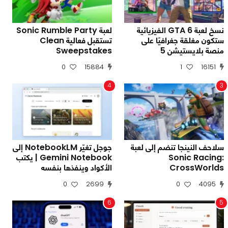
نسخ لعبة GTA 6 الفيزيائية
لعبة Sonic Rumble Party
ستكون مغلقة جغرافيًا على
تستقبل فعالية Clean
منصة بلايستيشن 5
Sweepstakes
0
15884
1
16151
4
3
سلاحف النينجا تنضم إلى لعبة
جوجل تغيّر NotebookLM إلى
Sonic Racing:
Gemini Notebook | يكتب
CrossWorlds
الأكواد وينفذها بنفسه
0
2699
0
4095
6
5