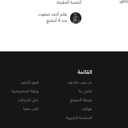
لخالق
التقنية اللطيفة
بقلم أحمد صفوت
منذ 4 أسابيع
القائمة
عن عرب هاردوير
فريق التحرير
اتصل بنا
وثيقة الخصوصية
خريطة الموقع
دليل الشركات
هواتف
اكتب معنا
السياسة التحريرية