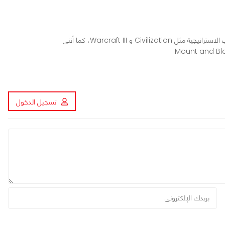
محرر ومراجع ألعاب في عرب هاردوير، أعشق الألعاب الاستراتيجية مثل Civilization و Warcraft III، كما أنني
تسجيل الدخول