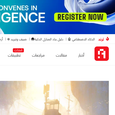
ترند
الذكاء الاصطناعي 🤖
دليل بناء المنازل الذكية🛖
صيف وتبريد ❄️
أزم
مُحدّث
أخبار
مقالات
مراجعات
تطبيقات