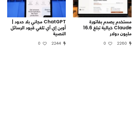
مستخدم يصدم بفاتورة
ChatGPT مجاني بلا حدود |
Claude خيالية تبلغ 16.6
أوبن إي آي تلغي قيود الرسائل
مليون دولار
النصية
0
2244
0
2260