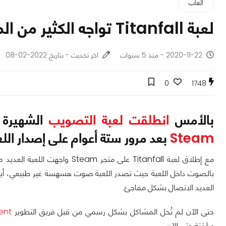
ألعاب
لعبة Titanfall تواجه الكثير من المشاكل التقنية على متجر Steam!
2020-11-22 - منذ 5 سنوات
اخر تحديث - بتاريخ 2022-02-08
0
1748
بالأمس
انطلقت لعبة التصويب
الشهيرة Titanfall Deluxe Edition على مت
Steam
بعد مرور ستة أعوام على إصدار اللع
مع إطلاق لعبة Titanfall على متج
بالصوت داخل اللعبة حيث تصدر اللعبة صوت هسهسة غير طبيعي، أيض
العديد الاتصال بشكل مفاجئ.
حتى الآن لم تُحل المشاكل بشكل رسمي من قبل فريق التطوير
Respawn Entertainment
مؤقتة حتى الآن.