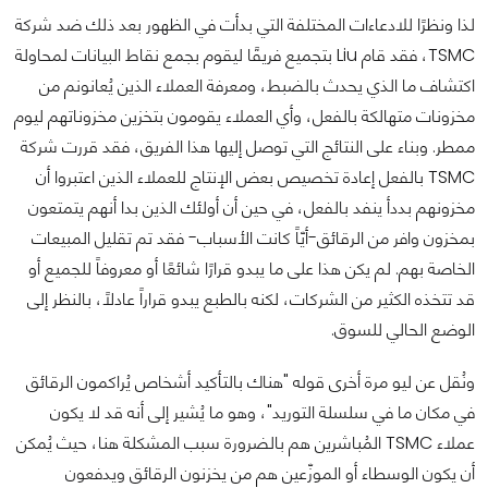
لذا ونظرًا للادعاءات المختلفة التي بدأت في الظهور بعد ذلك ضد شركة
TSMC، فقد قام Liu بتجميع فريقًا ليقوم بجمع نقاط البيانات لمحاولة
اكتشاف ما الذي يحدث بالضبط، ومعرفة العملاء الذين يُعانونم من
مخزونات متهالكة بالفعل، وأي العملاء يقومون بتخزين مخزوناتهم ليوم
ممطر. وبناء على النتائج التي توصل إليها هذا الفريق، فقد قررت شركة
TSMC بالفعل إعادة تخصيص بعض الإنتاج للعملاء الذين اعتبروا أن
مخزونهم بددأ ينفد بالفعل، في حين أن أولئك الذين بدا أنهم يتمتعون
بمخزون وافر من الرقائق-أيّاً كانت الأسباب- فقد تم تقليل المبيعات
الخاصة بهم.
لم يكن هذا على ما يبدو قرارًا شائعًا أو معروفاً للجميع أو
قد تتخذه الكثير من الشركات، لكنه بالطبع يبدو قراراً عادلاً، بالنظر إلى
الوضع الحالي للسوق.
ونُقل عن ليو مرة أخرى قوله "هناك بالتأكيد أشخاص يُراكمون الرقائق
في مكان ما في سلسلة التوريد"، وهو ما يُشير إلى أنه قد لا يكون
عملاء TSMC المُباشرين هم بالضرورة سبب المشكلة هنا، حيث يُمكن
أن يكون الوسطاء أو الموزّعين هم من يخزنون الرقائق ويدفعون