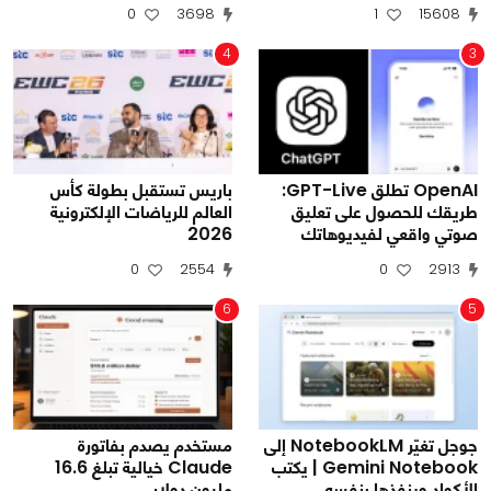
0
3698
1
15608
4
3
OpenAI تطلق GPT-Live:
باريس تستقبل بطولة كأس
طريقك للحصول على تعليق
العالم للرياضات الإلكترونية
صوتي واقعي لفيديوهاتك
2026
0
2554
0
2913
6
5
جوجل تغيّر NotebookLM إلى
مستخدم يصدم بفاتورة
Gemini Notebook | يكتب
Claude خيالية تبلغ 16.6
الأكواد وينفذها بنفسه
مليون دولار