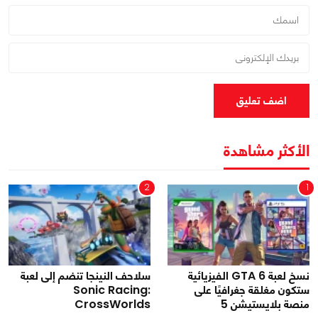
اضف تعليق
الأكثر مشاهدة
2
1
نسخ لعبة GTA 6 الفيزيائية
سلاحف النينجا تنضم إلى لعبة
ستكون مغلقة جغرافيًا على
Sonic Racing:
منصة بلايستيشن 5
CrossWorlds