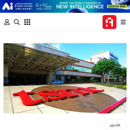
هاردوير