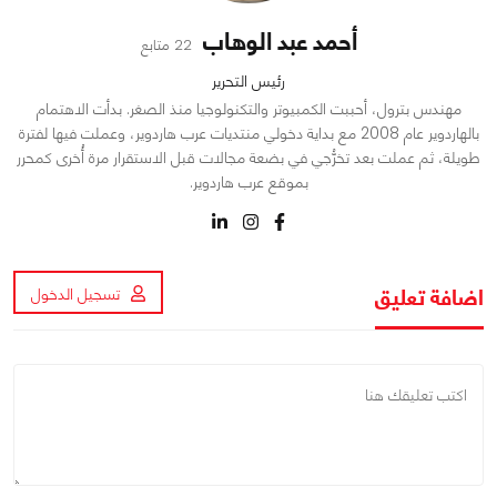
أحمد عبد الوهاب
22 متابع
رئيس التحرير
مهندس بترول، أحببت الكمبيوتر والتكنولوجيا منذ الصغر. بدأت الاهتمام
بالهاردوير عام 2008 مع بداية دخولي منتديات عرب هاردوير، وعملت فيها لفترة
طويلة، ثم عملت بعد تخرُّجي في بضعة مجالات قبل الاستقرار مرة أُخرى كمحرر
بموقع عرب هاردوير.
اضافة تعليق
تسجيل الدخول