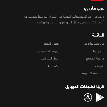
عرب هاردوير
واحد من أكبر المجتمعات التقنية فى الشرق الأوسط تتحدث عن
أحدث التقنيات فى مجال الهاردوير والألعاب والهواتف
القائمة
عن عرب هاردوير
فريق التحرير
اتصل بنا
وثيقة الخصوصية
خريطة الموقع
دليل الشركات
هواتف
اكتب معنا
السياسة التحريرية
قريبًا تطبيقات الموبايل