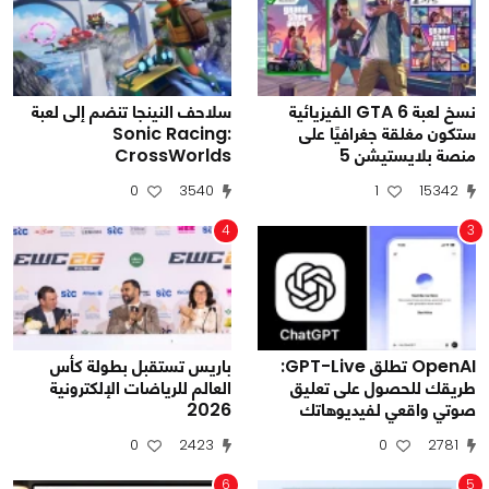
نسخ لعبة GTA 6 الفيزيائية
سلاحف النينجا تنضم إلى لعبة
ستكون مغلقة جغرافيًا على
Sonic Racing:
منصة بلايستيشن 5
CrossWorlds
0
3540
1
15342
4
3
OpenAI تطلق GPT-Live:
باريس تستقبل بطولة كأس
طريقك للحصول على تعليق
العالم للرياضات الإلكترونية
صوتي واقعي لفيديوهاتك
2026
0
2423
0
2781
6
5