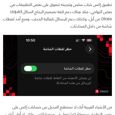
تطبيق إكس شات سلس وتجربته تتفوق على بعض التطبيقات في
بعض النواحي، مثلا هناك دعم للغة تصميم الزجاج السائل Liquid
Glass من آبل، وكذلك دعم للرسائل تلقائية الحذف، ومنع أخذ لقطات
شاشة من داخل المحادثات.
من الأشياء الغريبة أنك لا تستطيع التبديل بين حسابات إكس على
نفس التطبيق بسهولة كما تفعل في منصة إكس، ولكن لا أظن أغلب