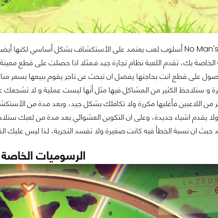
تقدم لعبة No Man's Sky أسلوب لعب يعتمد على الأستكشاف بشكل أساسي ل
لة الخاصة بك، تقدم اللعبة نظام تجارة جيد فـمثلا اذا حصلت على قطع مع
لحصول على قطع انت بحاجتها يفضل ان تبحث عن تاجر يقوم ببيعها بسعر منا
ثرة و ستلاحظ الكثير من المشاكل فيها مثل أنها ليست عملية و لا تشجعك
ير من اللاعبين فأغلبها مكررة ولا تكافئك بشكل جيد، وبعد مدة من الأست
لا يقدم اشياء جديدة، وعلى ان التكوين العشوائي بعد مدة من لعبك ستلاح
حيث ان نسبة الخطأ فيه كانت صغيرة ولا تفسد التجربة، لذا ليس عليك القل
الرسوميات الخاصة با