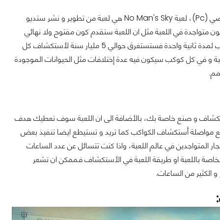
و أخيرا بعد عدة تأجيلات صدرت لعبة No Man's Sky على البليستشين 4 و الحاسب الشخصي (Pc)، لعبة No Man's Sky هي لعبة من تطوير و نشر ستديو
متواجدة في اللعبة مثل ان اللعبة ستقدم كون مفتوح ولا نهائي
قابل للأستكشاف وعلى سبيل المثال قال مطورين اللعبة انه لو قمت بإستكشاف كل كوكب لمدة ثانية واحدة فستستغرق حوالي 5 مليار سنة لأستكشاف كل
ة و في كل كوكب سيكون فيه عدة إختلافات مثل الحيوانات الموجودة
مم.
إستكشاف و صنع خاصة بك، بالأضافة الى ان اللعبة سوف تعطيك هدف
 مواصلة أستكشاف الكواكب كما تريد و تستيطع ايضا تنفيذ بعض
ر المتواجدين في عالم اللعبة، واذا كنت تتسائل عن عدد الساعات
الخاصة باللعبة او طريقة اللعبة في الأستكشاف فـممكن ان تشعر
و الكثير من الساعات.