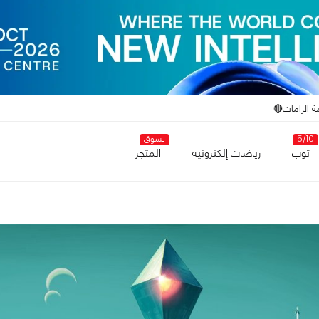
ة الرامات🔴
5/10
تسوق
توب
رياضات إلكترونية
المتجر