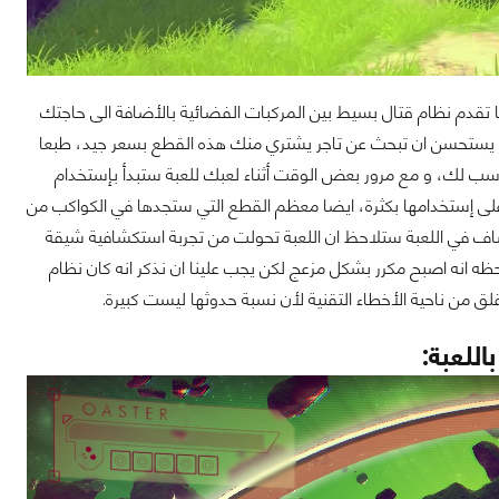
كنها أيضا تقدم نظام قتال بسيط بين المركبات الفضائية بالأضافة الى حاجتك
ينة يستحسن ان تبحث عن تاجر يشتري منك هذه القطع بسعر جيد، طبعا
سب لك، و مع مرور بعض الوقت أثناء لعبك للعبة ستبدأ بإستخدام
 على إستخدامها بكثرة، ايضا معظم القطع التي ستجدها في الكواكب من
كشاف في اللعبة ستلاحظ ان اللعبة تحولت من تجربة استكشافية شيقة
ظه انه اصبح مكرر بشكل مزعج لكن يجب علينا ان نذكر انه كان نظام
ق من ناحية الأخطاء التقنية لأن نسبة حدوثها ليست كبيرة.
للعبة: