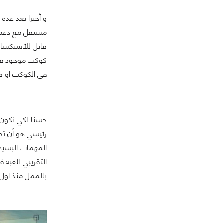
مستقل مع دعم م
كوكب موجود في 
في الكوكب او ح
حسنا لكي نكون 
رئيسي هو أن تص
المهمات البسيطة
التقريبي للعبة 
بالممل منذ اول 