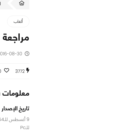
ا
ألعاب
مراجعة لعبة
2016-08-30 - منذ 9 سنو
0
3772
معلومات س
تاريخ الإصدار
للـPc