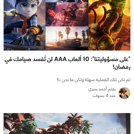
"على مسؤوليتنا": 10 ألعاب AAA لن تُفسد صيامك في
رمضان!
لم تكن تلك العملية سهلة ولكن ها نحن ذا!
بقلم أحمد يسري
منذ 4 سنوات
0
0
13538