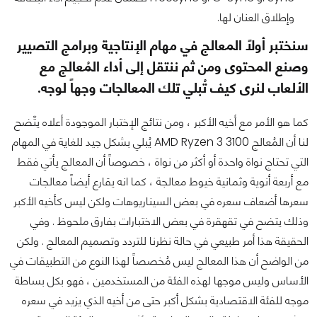
وإطلاق العنان لها.
سنختبر أولاً المعالج في مهام الإنتاجية وبرامج التصيير
وصنع المحتوى ومن ثم ننتقل إلى أداء المُعالج مع
الألعاب لنرى كيف تُبلي تلك المعالجات وجهاً لوجه.
كما هو الأمر مع أخيه الأكبر ، ومن نتائج الإختبار الموجودة أعلاه يتّضح
لنا أن المُعالج AMD Ryzen 3 3100 يُبلي بشكل جيد للغاية في المهام
التي تحتاج نواة واحدة أو أكثر من نواة ، خصوصاً أن المعالج يأتي فقط
مع أربعة أنوية وثمانية خيوط معالجة ، كما انه يقارع أيضاً معالجات
سعرها أضعاف سعره في بعض السيناريوهات ولكن ليس كأخيه الأكبر
وذلك يتضح في تقهقرة في بعض الاختبارات بفارق ملحوظ . وفي
الحقيقة هذا أمر طبيعي في حالة نظرنا للتردد وتصميم المعالج . ولكن
من الواضح أن هذا المعالج ليس مُخصصاً لهذا النوع من التطبيقات في
الأساس وليس موجها لهذه الفئة من المستخدمين ، فهو بكل بساطة
موجه للفئة الاقتصادية بشكل أكبر حتى من أخيه الذي يزيد في سعره