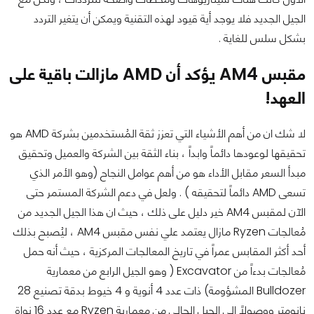
الجيل الجديد فلا يوجد أية قيود لهذه التقنية ويمكن أن يتغير التردد
بشكل سلس للغاية .
مقبس
AM4
يؤكد أن
AMD
مازالت باقية على
العهد!
لا شك ان من أهم الأشياء التي تعزز ثقة المُستخدمين بشركة AMD هو
تحقيقها لوعودها دائماً وابداً ، بناء الثقة بين الشركة والعميل وتحقيق
مبدأ السعر مقابل الأداء هو من أهم عوامل النجاح (وهو الأمر الذي
تسعى AMD دائماً لتحقيقه ) . ولعل في دعم الشركة المستمر حتى
الآن لمقبس AM4 خير دليل على ذلك ، حيث ان هذا الجيل الجديد من
مُعالجات Ryzen مازال يعتمد علي نفس مقبس AM4 ، ليُصبح بذلك
أحد أكثر المقابس عمراً في تاريخ المعالجات المركزية ، حيث أنه حمل
مُعالجات بدءاً من Excavator ( وهو الجيل الرابع من معمارية
Bulldozer المشؤومة) ذات عدد 4 أنوية و 4 خيوط بدقة تصنيع 28
نانومتر ووصولاً الى الجيل الحالي من معمارية Ryzen مع عدد 16 نواة