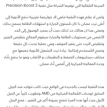
السرعة التلقائية التي توفرها الشركة مثل تقنية Precision Boost 2 .
ولمن لا يعلم فهذه التقنية ماهي الا خوارزمية تعزيزية تدفع الأنوية إلى
أعلى تردد ممكن ذا كان مُستوى الحرارة و استهلاك الطاقة يسمح بذلك
ومعني هذا ان هنالك حد لذلك حيث أن بمجرد الوصول إلى الحد
الأقصى من مستويات الطاقة والحرارة سيقوم المعالج بتقليص التعزيز
وتقليص التردد حتى يتغير الموقف وهي عملية تحدث كل دقيقة
وتمنح المُستخدم إمكانية زيادة تردد التشغيل للأنوية جميعها مع
مختلف سيناريوهات الضغط و التطبيقات و الألعاب وهو ما يدفع بأداء
وحدة المعالجة المركزية إلي أقصي أداء ممكن .
هذه التقنية ليست بالجديدة في الواقع حيث كانت تتواجد منذ الجيل
السابق لوحدات المُعالجة المركزية من AMD وتطورت كثيراً عن الجيل
الأول حيث أنها هذه المرة تتمتع بمرونة أكبر في التغيير ، فمع الجيل
الأول كانت هناك سيناريوهات ومحطات واضحة للترددات ، ولكن مع