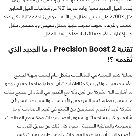
يُقدم الجيل الجديد نسبة زيادة قدرها 21% عن مُعالجات الجيل السابق
مثل 2700X على سبيل المثال فى الألعاب وهي زيادة ممتازة ، كل هذه
النسب والأرقام سوف نتعرف عليها بشكل حقيقي وبالتفصيل خلال
جزء إختبارات المُراجعة للأداء لاحقاً في هذا المقال.
تقنية
Precision Boost 2
، ما الجديد الذي
تُقدمه ؟!
عملية كسر السرعة في المعالجات بشكل عام ليست سهلة لجميع
المُستخدمين ، ولكن شركة AMD أرادت أن تجعلها متاحة للجميع ، وهو
ما أشارت اليه الشركة من قبل بأنه مع التطور في العتاد لن يُصبح هناك
ما يسمى بعملية كسر السرعة من الأساس ، والسبب هنا ليس لأن
الشركة تُريد أن تحرم المحترفين من التمتع في تغيير الاعدادات أو ما
شابه ، ولكن ببساطة لأنها ستوفر أفضل ترددات ممكنة مع المعالجات
الرسومية والمركزية الجديدة ، سواء كان ذلك عن طريق الترددات
الأصلية التي تأتي بها هذه المعالجات ، أو عن طريق تقنيات كسر