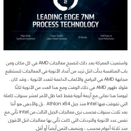
واستمرت المعركة بعد ذلك لتصبح معالجات AMD في كل مكان ومن
باب المنافسة بدأت انتل تزيد من أعداد الأنوية في المعالجات لتستطيع
مجابهة AMD في البرامج والألعاب الداعمة لتعدد الأنوية ، وقد كان .
فلولا ظهور AMD في ذلك الوقت ومع هذا العدد من الأنوية لكنّا
ليومنا هذا نعاني مع أربعة أنوية فقط كما ظل الأمر لعشر سنوات كاملة
التي تفوقت فيها Intel منذ جيل Athlon x64 . بل والأدهى هو أننا
بعد ثلاث سنوات فحسب نرى معالجات الجيل الثالث من Intel تأتي مع
نفس عدد الأنوية والترددات التي كانت تأتي بها معالجات انتل الأقوى
منذ ثلاثة أعوام فحسب ، وبنصف الثمن أيضاً أو أقل.