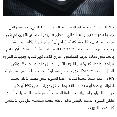
تلك العودة كانت بمثابة الصاعقة بالنسبة لـ Intel في الحقيقة والتي
جعلها تتخبط حتى وقتنا الحالي ، فعلى ما يبدو العملاق الأزرق لم يكن
في حسبانه أن هناك شركة تستطيع أن تنهض من الرُكام بهذا الشكل
وبهذه القوة ، فمعالجات Bulldozer فشلت فشلاً ذريعاً كاد أن يُطيح
بالمنافس تماماً لدرجة الإفلاس ، فارق الأداء كبير للغاية ودرجات الحرارة
مرتفعة وأعداد كبيرة من الأنوية التي لا طائل منها ولا فائدة . ولكن
الجيل الجديد Ryzen الذي جاء مع معمارية جديدة تماماً وهي معمارية
Zen ، قدّم شيئاً مميزاً للغاية ، هذا الشيء ليس فقط الأداء المميز
للنواة الواحدة أو معدلات التعليمات لكل دورة الأعلى IPC أو حتى
درجات الحرارة واستهلاك الطاقة المميزة أو غيرها من المميزات الأُخرى .
ولكن الشيء المميز بالفعل والذي قام بتغيير سياسة انتل من الأساس
كان عدد الأنوية .