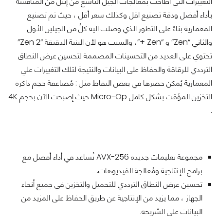
التغييرات التي أطاحت بمعالجات الجيل التاسع من إنتل من المُنافسة
بأداء أفضل ودقة تصنيع اقل وكذلك سعر أقل ، حيث تم تصنيع
المعمارية بناءً على التطور الذي وصلت اليه كلُ من الجيلين الأول
والثاني “Zen” و “Zen +”، والسبب هو لأن البنية الدقيقة “Zen 2”
تحتوي على العديد من التحسينات المصممة لتحسين عرض النطاق
الترددي للرقاقة والحفاظ على البيانات والنتيجة لتلك التغييرات علي
المعمارية يُمكن حصرها في بعض النقاط مثل : مُضاعفة حجم ذاكرة
التخزين المؤقت بشكل كامل Micro-Op حيث إصبحت الآن بحجم 4K
.
مجموعة تعليمات جديدة AVX-256 تُساعد في أداء أفضل مع
برامج الإنتاجية ومُعالجة الفيديوهات.
تحسين عرض النطاق الترددي للتحميل والتخزين في جميع أنحاء
الجهاز ، مما يزيد من الإنتاجية عن طريق الحفاظ على المزيد من
البيانات على الشريحة.