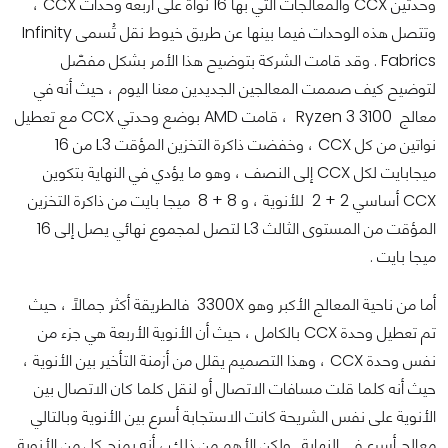
وحدتين CCX والمعالجات التي بها 16 نواة على أربعة وحدات CCX ،
وتتصل هذه الوحدات فيما بينها عن طريق خيوط نقل تُسمى Infinity
Fabrics . وقد قامت الشركة بتوضيح هذا الأمر بشكل مفصّل
لتوضيح كيف صممت المعالجين الجديدين معنا اليوم ، حيث أنه في
معالج Ryzen 3 3100 ، قامت AMD بوضع وحدتي CCX مع تعطيل
نواتين من كل CCX ، وخفضت ذاكرة التخزين المؤقت L3 من 16
ميجابايت لكل CCX إلى النصف ، وهو ما يؤدي في النهاية بتكوين
CCX أساسي 2 + 2 للأنوية ، و 8 + 8 ميجا بايت من ذاكرة التخزين
المؤقت من المستوى الثالث L3 لتصل لمجموع نهائي يصل إلى 16
ميجا بايت .
أما من ناحية المعالج الأكبر وهو 3300X فالطريقة أكثر جمالاً ، حيث
تم تعطيل وحدة CCX بالكامل ، حيث أن الأنوية الأربعة هي جزء من
نفس وحدة CCX ، وهذا التصميم يقلل من أزمنة التأخير بين الأنوية ،
حيث أنه كلما قلت مسافات الاتصال أو لنقل كلما كان الاتصال بين
الأنوية على نفس الشريحة كانت الاستجابة أسرع بين الأنوية وبالتالي
معالج أسرع في النهاية . ولكن الأهم من ذلك ، أنه يمنح كل من الأنوية