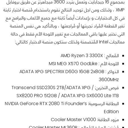
بمجموع 16 جيجابايت وتعمل بتردد 3600 ميجاهرتز عن طريق بروفايل
XMP ، ولذلك ومن اجل توحيد النتائج نقوم باستخدام مُنصة اختبار ثابتة
في كل الاختبارات و بإعدادات أيضاً ثابتة مع جميع الألعاب والبرامج مع
تغير القطعة المُراد تجربتها أو مُراجعتها ، وبالتأكيد هي نفس المنصة
التي نختبر عليها باقي المعالجات مع تغيير اللوحة الأم فقط في حالة
معالجات Intel المُتضمنة ولذلك ستكون منصة الاختبار كالتالي:
المُعالج : AMD Ryzen 3 3300X
اللوحة الأم : MSI MEG X570 GodLike
الذواكر : ADATA XPG SPECTRIX D60G 16GB 2x8GB
3600MHz
قرص التخزين: / Transcend SSD230S 2TB/ADATA XPG
SX8200 PRO 512GB / ADATA XPG SX6000 Lite 1TB
البطاقة الرسومية: NVIDIA GeForce RTX 2080 Ti Founder’s
Edition
مزود الطاقة: Cooler Master V1000
مُشتت الحرارة للمُعالج : Cooler Master ML360R