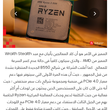
المميز في الأمر هو أن كلا المعالجين يأتيان مع مبد Wraith Stealth
المميز من AMD ، والذي سيكون كافياً في حالة عدم كسر السرعة
للمعالج . كما أعلنت الشركة عن شرائح B550 الجديدة المنتظرة بشدة
من قبل الجمهور ، حيث أن هذه المرة الأولى التي سيتوفر فيها دعم
معيار PCIe 4.0 في منصة ومجموعة شرائح ذات سعر منخفض ؛ حيث
أنه حتى الآن كان على المستخدمين الذين يبحثون عن لوحات أم أكثر
فعالية من حيث التكلفة لدعم وحدات المعالجة المركزية Ryzen الخاصة
بهم من الجيل الثالث الاستغناء عن دعم معيار PCIe 4.0 مع اللوحات
الأم من الأجيال السابقة ، حيث كانت الميزة متاحة فقط على اللوحات