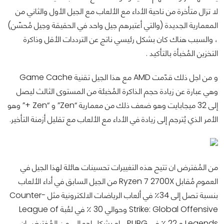
لا تزال متأخرة من ناحية الأداء مع الألعاب مع الجيل الأول والثاني من
المعمارية الجديدة (والتي أعتبرهم جيل واحد في الحقيقة وجيل مُحسّن)
، والسبب هناك كان بشكل رئيسي ناتج عن الترددات الأقل وذاكرة
التخزين المُخبأة بالتأكيد .
و من اجل ذلك قدّمت AMD مع هذا الجيل تقنية Game Cache
وهي عبارة عن زيادة حجم الذاكرة المُخبئة من المستوى الثالث ليصل
إلى 32 ميجابايت وهو ضعف ذلك من معمارية “Zen” و “Zen +” وهو
الأمر الذي يُترجم إلى زيادة في الأداء مع الألعاب مع تقليل أزمنة التأخير.
من المُفترض ان تتيح هذه التغييرات تحسينات هائلة لهذا الجيل في
العموم مُقابل Ryzen 7 2700X من الجيل السابق في أداء الألعاب
بنسبة تصل إلى 34٪ في ألعاب الرياضات الالكترونية مثل Counter-
Strike: Global Offensive وحوالي 30 ٪ في لعُبة League of
Legends و 22 ٪ في PUBG ، إو بشكل إجمالي من المُفترض ان