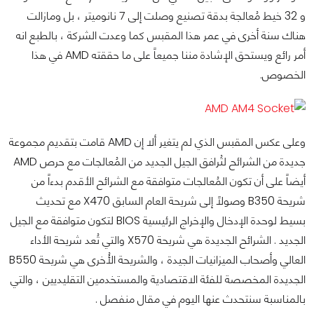
و 32 خيط مُعالجة بدقة تصنيع وصلت إلى 7 نانوميتر ، بل ومازالت
هناك سنة أخرى في عمر هذا المقبس كما وعدت الشركة ، بالطبع انه
أمر رائع ويستحق الإشادة مننا جميعاً على ما حققته AMD في هذا
الخصوص.
وعلى عكس المقبس الذي لم يتغير ألا إن AMD قامت بتقديم مجموعة
جديدة من الشرائح لتُرافق الجيل الجديد من المُعالجات مع حرص AMD
أيضاً على أن تكون المُعالجات متوافقة مع الشرائح الأقدم بدءاً من
شريحة B350 وصولاً إلى شريحة العام السابق X470 مع تحديث
بسيط لوحدة الإدخال والإخراج الرئيسية BIOS لتكون متوافقة مع الجيل
الجديد . الشرائح الجديدة هي شريحة X570 والتي تُعد شريحة الأداء
العالي وأصحاب الميزانيات الجيدة ، والشريحة الأُخرى هي شريحة B550
الجديدة المخصصة للفئة الاقتصادية والمستخدمين التقليديين ، والتي
بالمناسبة سنتحدث عنها اليوم في مقال منفصل .