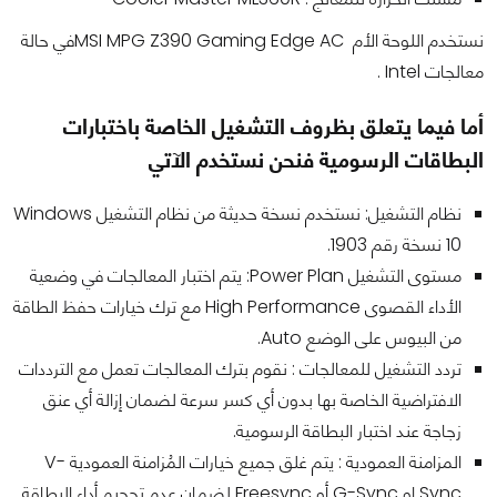
نستخدم اللوحة الأم MSI MPG Z390 Gaming Edge ACفي حالة
معالجات Intel .
أما فيما يتعلق بظروف التشغيل الخاصة باختبارات
البطاقات الرسومية فنحن نستخدم الآتي
نظام التشغيل: نستخدم نسخة حديثة من نظام التشغيل Windows
10 نسخة رقم 1903.
مستوى التشغيل Power Plan: يتم اختبار المعالجات في وضعية
الأداء القصوى High Performance مع ترك خيارات حفظ الطاقة
من البيوس على الوضع Auto.
تردد التشغيل للمعالجات : نقوم بترك المعالجات تعمل مع الترددات
الافتراضية الخاصة بها بدون أي كسر سرعة لضمان إزالة أي عنق
زجاجة عند اختبار البطاقة الرسومية.
المزامنة العمودية : يتم غلق جميع خيارات المُزامنة العمودية V-
Sync او G-Sync أو Freesync لضمان عدم تحجيم أداء البطاقة