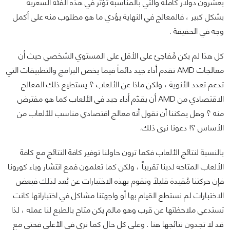
بعشرون دولار كاملة والتي بالمناسبة تؤثر في هذه الفئة السعرية
بشكل كبير ، فالمعالج في النهاية يؤدي ما هو مطلوب منه على أكمل
وجه في الحقيقة .
كل هذا لم يكن مُفاجئ على الأقل على المستوي الشخصي حيث أن
معالجات AMD تقدم أداء جيد دائماً فيما يخص البرامج والتطبيقات التي
تدعم تعدد الأنوية ، ولكن ماذا عن الألعاب ؟ يستطيع ذلك المعالج
الاقتصادي من AMD أن يقدّم أداء جيد في الألعاب كما هو مفترض
منه ؟ وهل يمكننا أن نقول أنه معالج اقتصادي مناسب للألعاب من
الأساس ؟! دعونا نرى ذلك.
بالنسبة لنتائج الألعاب فكما ترون حاولنا توفير كافة النتائج مع كافة
الألعاب المتاحة لدينا تقريباً ، ولكن كما تعلمون فمع انتشار وباء كورونا
فإن حركتنا مُقيدة قليلاً ونقوم بهذه الاختبارات عن بُعد لذلك فبعض
الاختبارات لم نستطع القيام بها أو واجهتنا مشاكل في اختباراتها كانت
تستدعي ملاحظتها عن قرب وهو مالم يكن متاح بالطبع لنا عمله ، لذا
قد لا تجدون نتائجها هنا . وعلى كل حال كما نرى في الأعلى فحتى مع