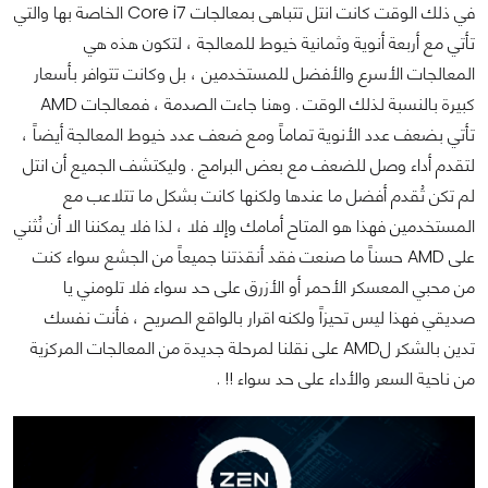
في ذلك الوقت كانت انتل تتباهى بمعالجات Core i7 الخاصة بها والتي
تأتي مع أربعة أنوية وثمانية خيوط للمعالجة ، لتكون هذه هي
المعالجات الأسرع والأفضل للمستخدمين ، بل وكانت تتوافر بأسعار
كبيرة بالنسبة لذلك الوقت . وهنا جاءت الصدمة ، فمعالجات AMD
تأتي بضعف عدد الأنوية تماماً ومع ضعف عدد خيوط المعالجة أيضاً ،
لتقدم أداء وصل للضعف مع بعض البرامج . وليكتشف الجميع أن انتل
لم تكن تُقدم أفضل ما عندها ولكنها كانت بشكل ما تتلاعب مع
المستخدمين فهذا هو المتاح أمامك وإلا فلا ، لذا فلا يمكننا الا أن نُثني
على AMD حسناً ما صنعت فقد أنقذتنا جميعاً من الجشع سواء كنت
من محبي المعسكر الأحمر أو الأزرق على حد سواء فلا تلومني يا
صديقي فهذا ليس تحيزاً ولكنه اقرار بالواقع الصريح ، فأنت نفسك
تدين بالشكر لAMD على نقلنا لمرحلة جديدة من المعالجات المركزية
من ناحية السعر والأداء على حد سواء !! .