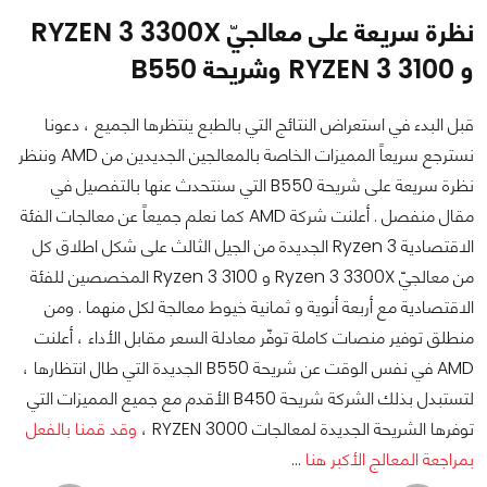
نظرة سريعة على معالجيّ RYZEN 3 3300X
و RYZEN 3 3100 وشريحة B550
قبل البدء في استعراض النتائج التي بالطبع ينتظرها الجميع ، دعونا
نسترجع سريعاً المميزات الخاصة بالمعالجين الجديدين من AMD وننظر
نظرة سريعة على شريحة B550 التي سنتحدث عنها بالتفصيل في
مقال منفصل . أعلنت شركة AMD كما نعلم جميعاً عن معالجات الفئة
الاقتصادية Ryzen 3 الجديدة من الجيل الثالث على شكل اطلاق كل
من معالجيّ Ryzen 3 3300X و Ryzen 3 3100 المخصصين للفئة
الاقتصادية مع أربعة أنوية و ثمانية خيوط معالجة لكل منهما . ومن
منطلق توفير منصات كاملة توفّر معادلة السعر مقابل الأداء ، أعلنت
AMD في نفس الوقت عن شريحة B550 الجديدة التي طال انتظارها ،
لتستبدل بذلك الشركة شريحة B450 الأقدم مع جميع المميزات التي
توفرها الشريحة الجديدة لمعالجات RYZEN 3000 ،
وقد قمنا بالفعل
بمراجعة المعالج الأكبر هنا
...