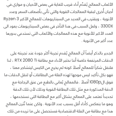
الألعاب المعالج يُقدِّم أداء قريب للغاية في بعض الأحيان و موازي في
أحيان أُخرى لبقية المعالجات القوية والتي تأتي بأضعاف السعر وعدد
الأنوية ، ويقترب في العديد من السيناريوهات للمعالج الأكبر Ryzen 3
3300X ، ولعل السبب في هذا التأخر في بعض السيناريوهات يعود الى
العدد الأكبر للأنوية مع هذه المعالجات والألعاب التي تستدعي بدورها
عدد أكبر من الأنوية .
الجدير بالذكر أيضاً أن المعالج يُقدم تجربة أكثر جودة عند تجربته على
الدقات المرتفعة خاصة أننا نختبر الأداء مع بطاقة RTX 2080 Ti ، لذا
فلنقل شكراً للمعالج أصلاً كونه لم يخرج من الكيس ليتشاجر معنا ،
فهو بكل تأكيد ليس موجها لهذه الفئة من البطاقات أو لنقل الدقات ما
فوق ال1080p أصلاً . فالمعالج يُعاني بالطبع من عنق الزجاجة مع
الدقة المذكورة مع مثل تلك البطاقة القوية وذلك لأن تلك الدقة
تحديداً تعتمد على المعالج بشكل أكبر مع البطاقة التي نستخدمها ،
وهو ما ينعكس كأداء أقل بسبب عدد الأنوية . ولكن عنما تٌثرن المعالج
هذا مع بطاقة من الفئة الاقتصادية فستحصل على ما تريده من تلك