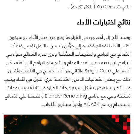
الأم بشريحة X570 (الأكثر تكلفة) .
نتائج اختبارات الأداء
وصلنا الأن إلى أهم جزء في المُراجعة وهو جزء اختبار الأداء ، وسيكون
اختبار الأداء للمُعالج مُقسم إلي جزأين رئيسين ، الأول نقيس فيه أداء
المُعالج مع البرامج والتطبيقات المخُتلفة ونرى قدرة المُعالج سواء في
البرامج التي تعتمد علي تعدد المهام و الأنوية او البرامج التي تعتمد في
أداءها علي Single Core والثاني هو أداء المُعالج في الألعاب ونُقارن
ذلك مع بعض المُعالجات الأخرى المُنافسة لنري الفرق في الأداء بينهم.
في الأخير نستعرض بشكل سريع درجات الحرارة في ثلاثة سيناريوهات
مُختلفة وهي مع برنامج Blender Rendering والضغط علي المُعالج
باستخدام برنامج AIDA64 وأخيراً سيناريو الألعاب.