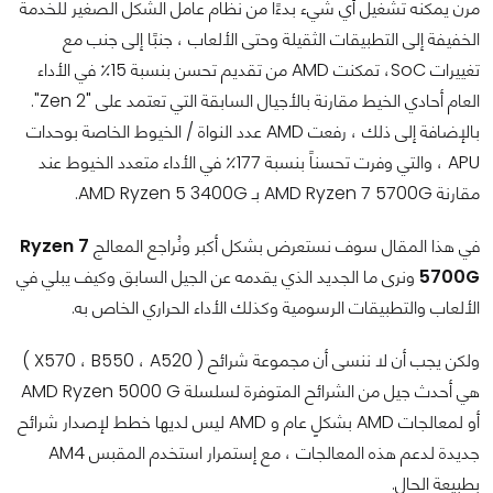
مرن يمكنه تشغيل أي شيء بدءًا من نظام عامل الشكل الصغير للخدمة
الخفيفة إلى التطبيقات الثقيلة وحتى الألعاب ، جنبًا إلى جنب مع
تغييرات SoC، تمكنت AMD من تقديم تحسن بنسبة 15٪ في الأداء
العام أحادي الخيط مقارنة بالأجيال السابقة التي تعتمد على "Zen 2".
بالإضافة إلى ذلك ، رفعت AMD عدد النواة / الخيوط الخاصة بوحدات
APU ، والتي وفرت تحسناً بنسبة 177٪ في الأداء متعدد الخيوط عند
مقارنة AMD Ryzen 7 5700G بـ AMD Ryzen 5 3400G.
في هذا المقال سوف نستعرض بشكل أكبر ونُراجع المعالج
Ryzen 7
5700G
ونرى ما الجديد الذي يقدمه عن الجيل السابق وكيف يبلي في
الألعاب والتطبيقات الرسومية وكذلك الأداء الحراري الخاص به.
ولكن يجب أن لا ننسى أن مجموعة شرائح ( X570 ، B550 ، A520 )
هي أحدث جيل من الشرائح المتوفرة لسلسلة AMD Ryzen 5000 G
أو لمعالجات AMD بشكلٍ عام و AMD ليس لديها خطط لإصدار شرائح
جديدة لدعم هذه المعالجات ، مع إستمرار استخدم المقبس AM4
بطبيعة الحال.