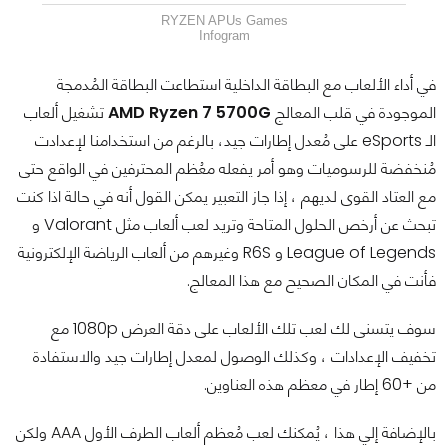
RYZEN APUs Games
Infogram
في أداء الألعاب مع البطاقة الداخلية استطاعت البطاقة المُدمجة
الموجودة في قلب المعالج
AMD Ryzen 7 5700G
تشغيل ألعاب
الـ eSports على مُعدل إطارات جيد، بالرغم من استخدامنا لإعدادت
مُنخفضة للرسوميات وهو أمر يفعله معُظم المحترفين في الواقع حتى
مع العتاد القوى لديهم ، إذا جاز التعبير يمكن القول أنه في حالة اذا كنت
تبحث عن أرخص الحلول المتاحة وتريد لعب ألعاب مثل Valorant و
League of Legends و R6S وغيرهم من ألعاب الرياضة الإلكترونية
فأنت في المكان الصحيح مع هذا المعالج.
سوف يتسنى لك لعب تلك الألعاب على دقة العرض 1080p مع
تخفيف الإعدادات ، وكذلك الوصول لمعدل إطارات جيد والاستفادة
من +60 إطار في معظم هذه العناوين.
بالإضافة إلي هذا ، يُمكنك لعب مُعظم ألعاب الطرف الأول AAA ولكن