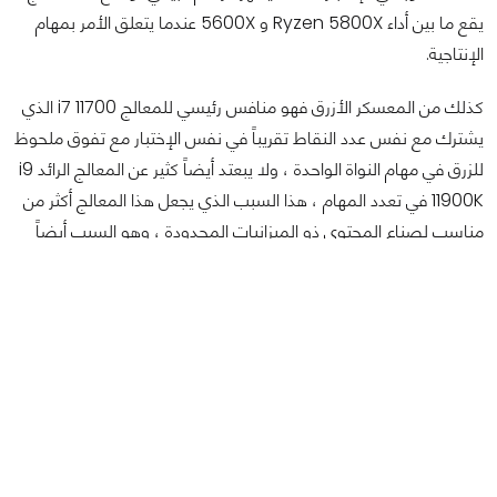
يقع ما بين أداء Ryzen 5800X و 5600X عندما يتعلق الأمر بمهام
الإنتاجية.
كذلك من المعسكر الأزرق فهو منافس رئيسي للمعالج i7 11700 الذي
يشترك مع نفس عدد النقاط تقريباً في نفس الإختبار مع تفوق ملحوظ
للزرق في مهام النواة الواحدة ، ولا يبعتد أيضاً كثير عن المعالج الرائد i9
11900K في تعدد المهام ، هذا السبب الذي يجعل هذا المعالج أكثر من
مناسب لصناع المحتوى ذو الميزانيات المحدودة ، وهو السبب أيضاً
الذي جعل المعالج يتعامل بشكل أكثر من ممتاز مع بطاقات الفئة العليا
في الألعاب.
درجات الحرارة واستهلاك الطاقة للمعالج
سنقوم سريعاً بتناول درجات الحرارة معكم لكي نخرج بحكمنا النهائي من
معمل عرب هاردوير. سنقوم بقياس درجات الحرارة لـ AMD Ryzen 7
5700G على ثلاثة مراحل مختلفة وهي: