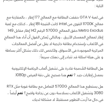
التاية :
في لعبة GTA V حققت البطاقة مع المعالج 177 إطار ، بالمقارنة مع
معالج 11700K القوى من Intel كانت النتيجة 181 إطار ، كذلك مع لعبة
Metro Exodus حقق المعالج 5700G الرقم 142 إطار مقابل 149
إطار لمعالج المعسكر الأزرق ، وبالتالي يُمكن القول أن أداء هذا المعالج
في الألعاب بإستخدام بطاقة خارجية لا يقل عن أفضل المعالجات
المركزية الموجودة في الأسواق. ولألخص لك ذلك بشكل أكثر بساطة
و على هيئة اسئلة قد تتبادر إلى ذهنك سريعاً :
هل البطاقة المُدمجة قادرة على تشغيل ألعاب الرياضة الإلكترونية
بمعدل إطارات جيد ؟
نعم
هذا صحيح على دقة العرض 1080p.
هل يستطيع هذا المعالج 5700G التعامل مع بطاقة قوية مثل RTX
3080 وتشغيل الألعاب بسلاسة دون عن زجاجة واضح؟
نعم
أيضاً ،
في حال ما أردت التطوير مسقتبلاً لا مشكلة لديك.