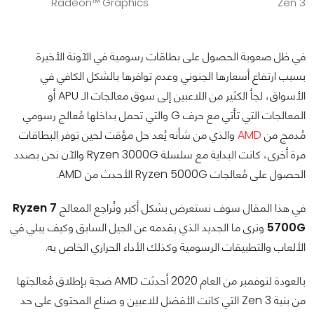
Radeon™ Graphics
Zen 3
في ظل صعوبة الحصول على بطاقات رسومية في الآونة الأخيرة
بسبب ارتفاع أسعارها الجنوني وعدم توافرها بالشكل الكافي في
الأسواق، لجأ الكثير من اللاعبين إلى سوق معالجات الـ APU أو
المعالجات التي تأتي مع حرف G والتي تحمل بداخلها مُعالج رسومي
مُدمج من
AMD
والذي من شأنه يُعد حل مؤقت لحين توفر البطاقات
مرة أخرى، كانت البداية مع سلسلة Ryzen 3000G والآن نحن بصدد
الحصول على مُعالجات Ryzen 5000G الأحدث من AMD.
في هذا المقال سوف نستعرض بشكل أكبر ونُراجع المعالج
Ryzen 7
5700G
ونرى ما الجديد الذي يقدمه عن الجيل السابق وكيف يبلي في
الألعاب والتطبيقات الرسومية وكذلك الأداء الحراري الخاص به.
بالعودة لنوفمبر من العام 2020 أحدثت AMD ضجة بإطلاق مُعالجتها
من بنية Zen 3 التي كانت الأفضل للاعبين و صناع المحتوى على حد