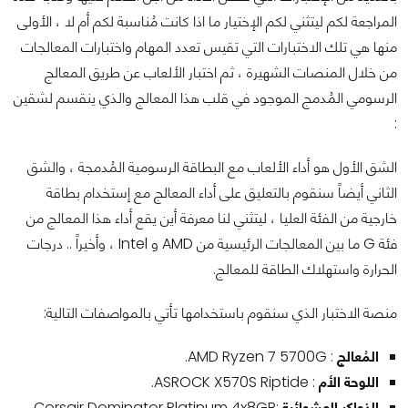
المراجعة لكم ليتثني لكم الإختيار ما اذا كانت مُناسبة لكم أم لا ، الأولى
منها هي تلك الاختبارات التي تقيس تعدد المهام واختبارات المعالجات
من خلال المنصات الشهيرة ، ثم اختبار الألعاب عن طريق المعالج
الرسومي المُدمج الموجود في قلب هذا المعالج والذي ينقسم لشقين
:
الشق الأول هو أداء الألعاب مع البطاقة الرسومية المُدمجة ، والشق
الثاني أيضاً سنقوم بالتعليق على أداء المعالج مع إستخدام بطاقة
خارجية من الفئة العليا ، ليتثني لنا معرفة أين يقع أداء هذا المعالج من
فئة G ما بين المعالجات الرئيسية من AMD و Intel ، وأخيراً .. درجات
الحرارة واستهلاك الطاقة للمعالج.
منصة الاختبار الذي سنقوم باستخدامها تأتي بالمواصفات التالية:
المُعالج
: AMD Ryzen 7 5700G.
اللوحة الأم
: ASROCK X570S Riptide.
الذواكر العشوائية
:Corsair Dominator Platinum 4x8GB