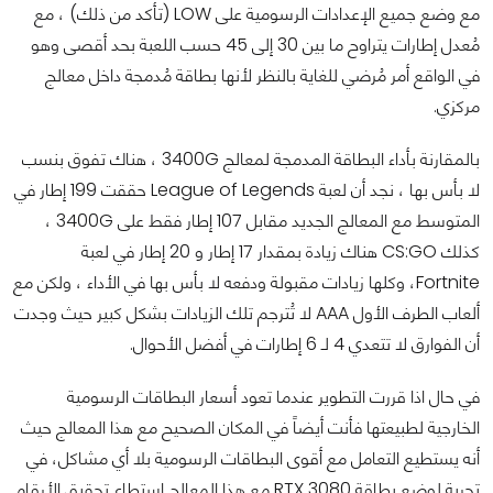
مع وضع جميع الإعدادات الرسومية على LOW (تأكد من ذلك) ، مع
مُعدل إطارات يتراوح ما بين 30 إلى 45 حسب اللعبة بحد أقصى وهو
في الواقع أمر مُرضي للغاية بالنظر لأنها بطاقة مُدمجة داخل معالج
مركزي.
بالمقارنة بأداء البطاقة المدمجة لمعالج 3400G ، هناك تفوق بنسب
لا بأس بها ، نجد أن لعبة League of Legends حققت 199 إطار في
المتوسط مع المعالج الجديد مقابل 107 إطار فقط على 3400G ،
كذلك CS:GO هناك زيادة بمقدار 17 إطار و 20 إطار في لعبة
Fortnite، وكلها زيادات مقبولة ودفعه لا بأس بها في الأداء ، ولكن مع
ألعاب الطرف الأول AAA لا تُترجم تلك الزيادات بشكل كبير حيث وجدت
أن الفوارق لا تتعدي 4 لـ 6 إطارات في أفضل الأحوال.
في حال اذا قررت التطوير عندما تعود أسعار البطاقات الرسومية
الخارجية لطبيعتها فأنت أيضاً في المكان الصحيح مع هذا المعالج حيث
أنه يستطيع التعامل مع أقوى البطاقات الرسومية بلا أي مشاكل، في
تجربة لوضع بطاقة RTX 3080 مع هذا المعالج استطاع تحقيق الأرقام