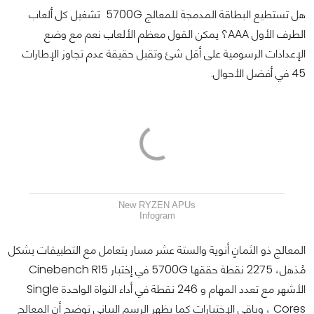
هل تستطيع البطاقة المدمجة للمعالج 5700G تشغيل كل ألعاب
الطرف الأول AAA؟ يمكن القول معظم الألعاب نعم مع وضع
الإعدادات الرسومية على أقل شئ وتقبل حقيقة عدم تجاوز الإطارات
45 في أفضل الأحوال.
New RYZEN APUs
Infogram
المعالج ذو الثمانٍ أنوية والستة عشر مسار يتعامل مع التطبيقات بشكل
مُذهل، 2275 نقطة حققها 5700G في إختبار Cinebench R15
الأشهر مع تعدد المهام و 246 نقطة في أداء النواة الواحدة Single
Cores ، وباقي الإختبارات كما يظهر الرسم البياني توضح أن المعالج