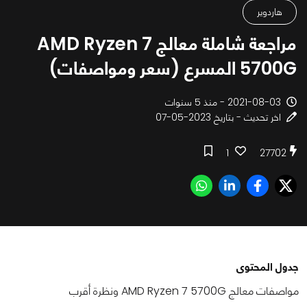
هاردوير
مراجعة شاملة معالج AMD Ryzen 7
5700G المسرع (سعر ومواصفات)
2021-08-03 - منذ 5 سنوات
اخر تحديث - بتاريخ 2023-05-07
1
27702
جدول المحتوى
مواصفات معالج AMD Ryzen 7 5700G ونظرة أقرب