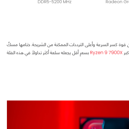
DDR5-5200 MHz
Radeon Gr
جات AMD Ryzen بنسخها التي تأتي بدون هذه الـ "X" التي تنم عن قوة كسر السرعة وأعلى الترددات الممكنة من الشريحة. ختامها مسكٌ
Ryzen 9 7900X
بسعرٍ أقل يجعله سلعة أكثر تداولاً في هذه الفئة