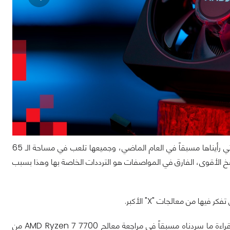
هذه المعالجات تأتي أيضاً بمبرد في العلبة على عكس معالجات AMD Ryzen 7000X التي رأيناها مسبقاً في العام الماضي، وجميعها تلعب في مساحة الـ 65
نسخ الأقوى، الفارق في المواصفات هو الترددات الخاصة بها وهذا بسبب
فيها من معالجات "X" الأكبر.
بالنسبة لباقي المزايا والمواصفات الخاصة بمعمارية Zen 4 داخل هذه الشرائح، يمكنك قراءة ما سردناه مسبقاً في مراجعة معالج AMD Ryzen 7 7700 من