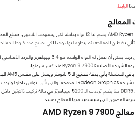
هذا
الرابط
.
المعالج
معالج AMD Ryzen 9 7900 يقدم لنا 12 نواة بداخله لكي يستهد
 بخيطين للمعالجة يتم ربطهما بها، وهذا لكي يصبح عدد خيوط المعالجة 24 خيطاً بالتمام والكمال
 الأصلية Ryzen 9 7900X عند كسر سرعتها.
ة تصنيع الـ 5 نانومتر ويعمل على مقبس AM5 الجديد من AMD للوحات 600 المتواجدة في السوق حالياً.
دد ذاكرتها 2200 ميجاهرتز وترددها الأصلي 400 ميجاهرتز.
رعة القصوى التي سيستفيد منها المعالج نفسه.
AMD Ryzen 9 7