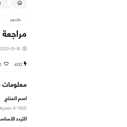
ا
هاردوير
مراجعة المعال
2023-01-18 - منذ 3 سنوات
0
4132
معلومات س
اسم المنتج
Ryzen 9 7900
التردد الأساس