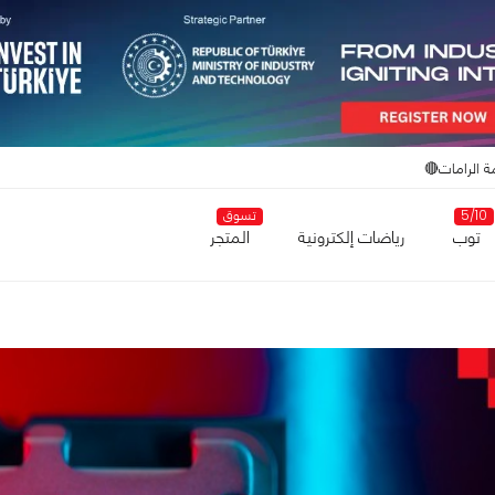
ة الرامات🔴
5/10
تسوق
توب
رياضات إلكترونية
المتجر