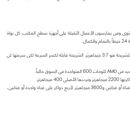
ف اللاعبين، صناع المحتوى ومن يمارسون الأعمال الثقيلة على أجهزة سطح المكتب. كل نواة
.
حسناً. أقصى تردد يمكن أن تصل له النواة الواحدة هو 5.4 جيجاهرتز والتردد الأساسي للشريحة هو 3.7 جيجاهرتز. الشريحة قابلة لكسر السرعة لكن سرعتها لن
دعم ذواكر الـ DDR5 هنا يضم ترددات الـ 5200 ميجاهرتز في حالة تركيب ذاكرتين داخل قناة أو قناتين و3600 ميجاهرتز لأربع ذواكر على قناة واحدة أو قناتين،