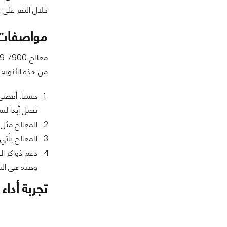
خلال النقر على 
مواصفات 
من هذه الأنوية تأتي
تصل أبداً لسرعة الشريحة
المعالج مثل باقي السلسلة يأتي بدق
المعالج يأتي بشريحة Radeon Graphics المدمجة، والتي تأتي بنواتين داخلها وتر
وهذه هي الس
تجربة أداء معالج 900