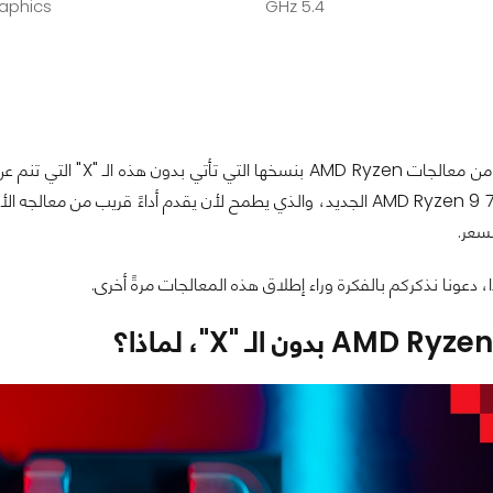
aphics
5.4 GHz
أخر ما سنراجعه من معال
لسعر.
 دعونا نذكركم بالفكرة وراء إطلاق هذه المعالجات مرةً أخرى.