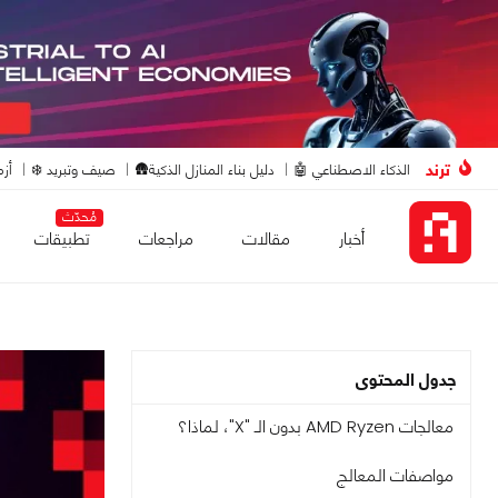
ترند
الذكاء الاصطناعي 🤖
دليل بناء المنازل الذكية🛖
صيف وتبريد ❄️
أزم
مُحدّث
أخبار
مقالات
مراجعات
تطبيقات
جدول المحتوى
معالجات AMD Ryzen بدون الـ "X"، لماذا؟
مواصفات المعالج