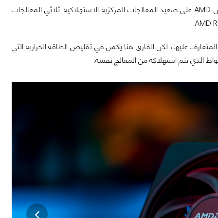
قدمت AMD ثلاث معالجات في سلسلة Ryzen 7000، والتي تلعب دور الجيل الحالي من AMD على صعيد المعالجات المركزية الاستهلاكية. ثلاثي المعالجات
 المعالجات تحتفظ بكل المواصفات الخاصة بالمعالجات الأصلية التي تأتي بنسخة "X" المتعارف عليها، لكن الفارق هنا يكمن في تقليص الطاقة الحرارية التي