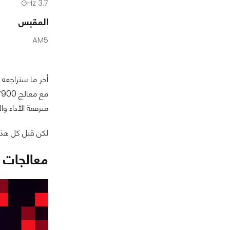
3.7 GHz
المقبس
AM5
مع معالج AMD Ryzen 9 7900 الجديد، والذي يطمح لأن يقدم أداءً قريب من معالجه الأكبر
مترفعة الأداء وا
لكن قبل كل هذا،
معالجات AMD Ryzen بدون الـ "X"، لماذا؟