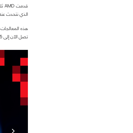
الذي نتحدث عنه هنا هو en 5 5600، AMD Ryzen 7 7700
تصل الآن إلى 65 واط، وهذا لكي تقدم كفاءة أعلى وأفضل أداء ممكن من المعالج مقابل الواط الذي يتم استهلاكه من المعالج نفسه.