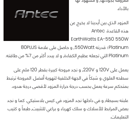
معروفة بجودتها, و مشهود لها
بالأداء.
المزود الذي بين أيدينا لا يخرج عن
هذه القاعدة. Antec
EarthWatts EA-550 550W
Platinum؛ قدرته 550Watt, و حاصل على علامة 80PLUS
Platinum التي تجعله عظيم الكفاءة, و لا يبدد أكثر من 7% من طاقته.
يعمل على 120V و 220V, و نجد مروحة كبيرة بقطر 120 ملم على
سطحه العلوي و شبكاً في الجهة الخلفية لتهوية أفضل. المروحة ترتبط
بمتحكم سرعة يعمل بحسب درجة حرارة المزود لأقصى درجة هدوء.
علبته بسيطة, و في داخلها نجد المزود في كيس بلاستيكي. كما و نجد
بعض المرابط للأسلاك و سلك كهرباء و براغي للتثبيت, طبعاً و كتيب
التعليمات.