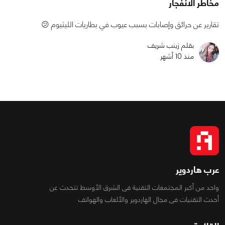
مخاطر الانفجار
تقارير عن حرائق وإصابات بسبب عيوب في بطاريات الليثيوم 😕
بقلم زينب شريف
منذ 10 أشهر
عرب هاردوير
واحد من أكبر المجتمعات التقنية فى الشرق الأوسط تتحدث عن
أحدث التقنيات فى مجال الهاردوير والألعاب والهواتف