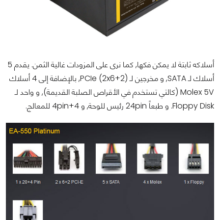
أسلاكه ثابتة لا يمكن فكها, كما نرى على المزودات غالية الثمن. يقدم 5
أسلاك لـ SATA, و مخرجين لـ PCIe (2x6+2), بالإضافة إلى 4 أسلاك
Molex 5V (كالتي تستخدم في الأقراص الصلبة القديمة), و واحد لـ
Floppy Disk. و طبعاً 24pin رئيس للوحة, و 4+4pin للمعالج.