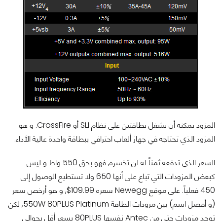
المزود يمكنه أن يشغل بطاقتين على نظام SLI أو CrossFire. و هو
المزود الذي تحتاجه في جهاز ألعاب احترافي ببطاقة واحدة عالية الأداء.
السعر الذي تدفعه ثمناً له لن تخسره, فهو بحق 550 واط و ليس
كبعض المزودات التي تباع على أنها 650 ولا تستطيع الوصول إلى
450 فعلياً. على موقع Newegg سعره 109.99$, و هو أرخص سعر
(و أفضل اسم) بين مزودات الطاقة 550W 80PLUS Platinum, لكن
توجد مزودات حتى من Antec نفسها 80PLUS بسعر أقل بحوالي