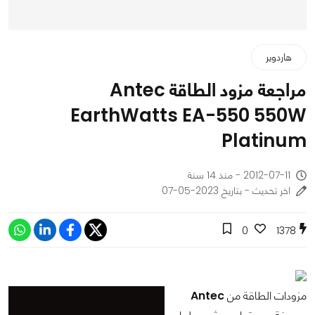
هاردوير
مراجعة مزود الطاقة Antec
EarthWatts EA-550 550W
Platinum
2012-07-11 - منذ 14 سنة
اخر تحديث - بتاريخ 2023-05-07
0
1378
مزودات الطاقة من
Antec