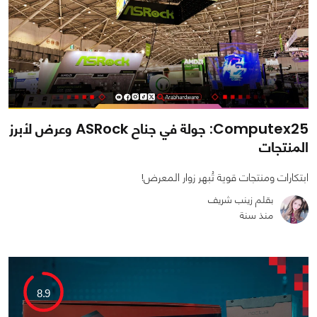
Computex25: جولة في جناح ASRock وعرض لأبرز
المنتجات
ابتكارات ومنتجات قوية تُبهر زوار المعرض!
بقلم زينب شريف
منذ سنة
0
0
2118
8.9