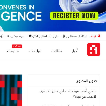
ترند
الذكاء الاصطناعي 🤖
دليل بناء المنازل الذكية🛖
صيف وتبريد ❄️
أزم
مُحدّث
أخبار
مقالات
مراجعات
تطبيقات
جدول المحتوى
ما هي أهم المواصفات التي تميز لاب توب
الألعاب عن غيره؟