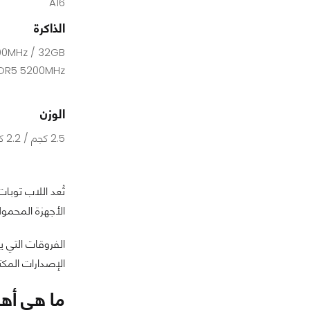
A16
الذاكرة
0MHz / 32GB
DR5 5200MHz
الوزن
2.5 كجم / 2.2 كجم
تُعد اللاب توب
الأجهزة المحمول
الفروقات التي ي
الإصدارات المكت
ما هي أهم