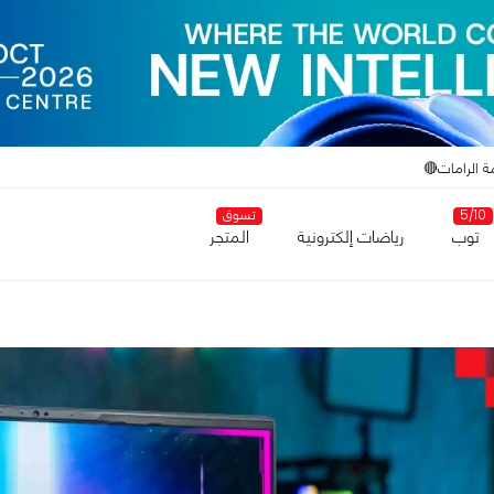
ة الرامات🔴
5/10
تسوق
توب
رياضات إلكترونية
المتجر