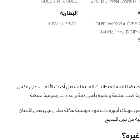
5060 / RTX 5050
275HX / Intel Core i7
البطارية
99Wh / 76Wh
OLED WQXGA (2560
240Hz, 1ms, DCIP-
صًا لتلبية المتطلبات العالية لتشغيل أحدث الألعاب. على عكس
ربة لعب سلسة وغامرة بأعلى دقة وإعدادات رسومية ممكنة.
سعر، فهناك أجهزة ذات قوة حوسبية هائلة تعادل في بعض الأحيان
بة من قبل الجميع.
غيره؟