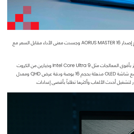
في البداية أحببنا هذه اللابتوبات الجديدة من جيجابايت التي جسدت معنى القوة المفرطة مع إصدار AORUS MASTER 16 وجسدت معنى الأداء مقابل السعر مع
AORUS MASTER 16 هو لابتوب ألعاب فخم مصمم لتحقيق تجربة اللعب الأفضل، إذ يتميز بأقوى المعالجات مثل Intel Core Ultra 9 وخيارين من الكروت
الرسومية وهي RTX 5080 أو RTX 5090 لتقديم معدلات إطارات فائقة. يأتي الحاسوب مع شاشة OLED مذهلة بحجم 16 بوصة ودقة عرض QHD ومعدل