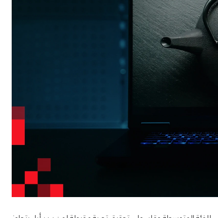
GIGAB لابتوب ألعاب متوازن ومناسب للفئة المتوسطة وقادر على تحقيق تجربة مقبولة لمن يريد أداء يتجاوز