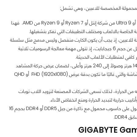
المحمولة المخصصة للاعبين، وهي تشمل:
يجب أن يكون معالجًا قويًا من الفئة الحديثة مثل Core i7 أو Core i9 أو Ultra 9 من شركة إنتل أو Ryzen 7 أو Ryzen 9 من AMD. فهذا
 الخاصة بالالعاب ومختلف التطبيقات التي تفكر بتشغيلها.
 للاعبين، إذ يجب أن يكون الكارت منفصل وليس مدمج مثل سلسلة
كروت NVIDIA GeForce RTX أو AMD Radeon RX الحديثة بذاكرة فيديو جيدة لا تقل عن حجم 6 جيجابايت، إذ تتولى مهمة معالجة الرسوميات ثلاثية
من مزايا هذه الشاشات الحصول على معدل تحديث عالٍ يبدأ من 120 هرتز أو 144 هرتز وصولاً إلى 240 هرتز وأعلى، لضمان عرض حركة المشاهد
الرسومية بسلاسة مع إنهاء مشكلة التقطيع والتنتيع. كما يفضل التركيز على نوع دقة الشاشة والتي غالبًا ما تكون بدقة عرض FHD (1920x1080) أو QHD
ه من الحرارة، لذلك تسعى الشركات المصنعة لتزويد اللاب توبات
لضمان تحقيق سرعة الأداء في الألعاب الثقيلة، يوصى بالحصول على حاسوب محمول مع ذاكرة من جيل DDR5 أو DDR4 بحجم 16