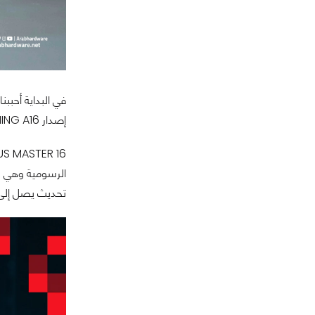
إصدار
NG A16.
تحديث يصل إلى 240 هرتز، مما يضمن تجربة بصرية لا تُقارن. يعتمد على نظام تبريد متطور لتشغيل أحدث الألعاب وأكثرها تطلباً بأق