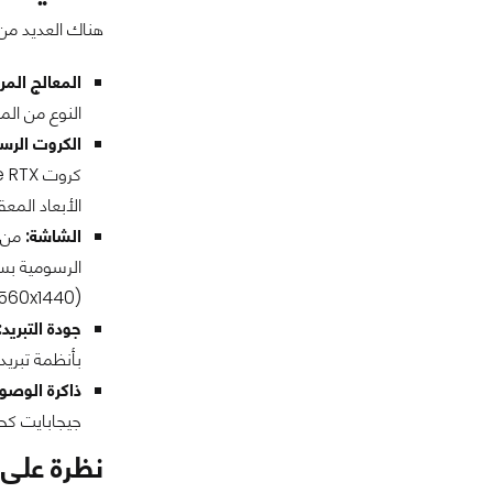
هناك العديد من
المعالج المر
النوع من الم
الكروت الرس
الأبعاد المعقدة، ففي السابق كان حجم
الشاشة:
560x1440).
جودة التبريد:
بأنظمة تبريد متطورة (مثل تقنية WINDFORCE من جي
ذاكرة الوصو
جيجابايت كحد أدنى، ويفضل
نظرة على لاب توب  Master 16