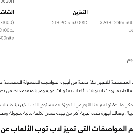
-13620H
التخزين
الشاشة
×1600)
2TB PCIe 5.0 SSD
32GB DDR5 560
3 100%,
D
500nits
ات المخصصة للاعبين فئة خاصة من أجهزة الحواسيب المحمولة المصممة خصي
ة العادية، زودت لابتوبات الألعاب بمكونات قوية ومزايا متقدمة تضمن تج
مكن ملاحظتها مع هذا النوع من الأجهزة هو مستوى الأداء الذي يرتبط بال
بية، وهناك أجهزة تقدم تجربة أكثر من جيدة ضمن تكلفة مالية مقبولة ومحب
 المواصفات التي تميز لاب توب الألعاب عن 