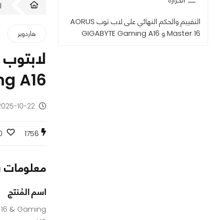
ا
التقييم والحكم النهائي على لاب توب AORUS
Master 16 و GIGABYTE Gaming A16
هاردوير
g A16
2025-10-22 - منذ 9 أشه
0
1756
معلومات س
اسم المُنتج
 16 & Gaming