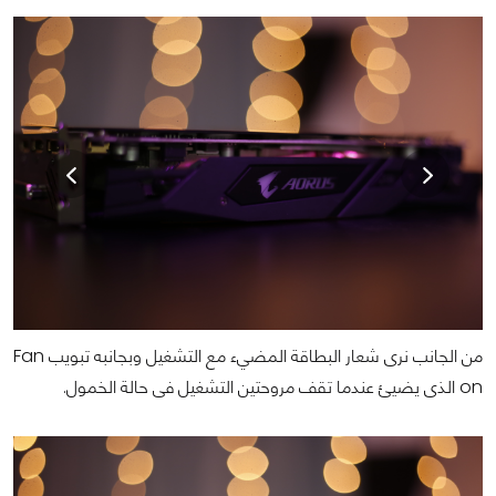
من الجانب نرى شعار البطاقة المضيء مع التشغيل وبجانبه تبويب Fan
on الذى يضيئ عندما تقف مروحتين التشغيل فى حالة الخمول.