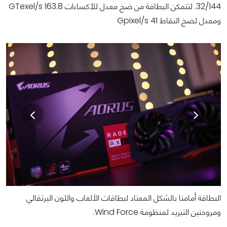
32/144. لتتمكن البطاقة من ضخ معدل للأكساءات 163.8 GTexel/s
ومعدل لضخ النقاط 41 Gpixel/s
البطاقة أمامنا بالشكل المعتاد لبطاقات الألعاب واللون البرتقالي
ومروحتين التبريد لمنظومة Wind Force.