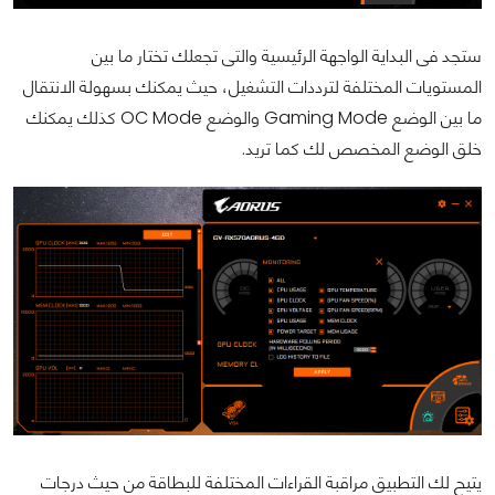
ستجد فى البداية الواجهة الرئيسية والتى تجعلك تختار ما بين
المستويات المختلفة لترددات التشغيل، حيث يمكنك بسهولة الانتقال
ما بين الوضع Gaming Mode والوضع OC Mode كذلك يمكنك
خلق الوضع المخصص لك كما تريد.
يتيح لك التطبيق مراقبة القراءات المختلفة للبطاقة من حيث درجات