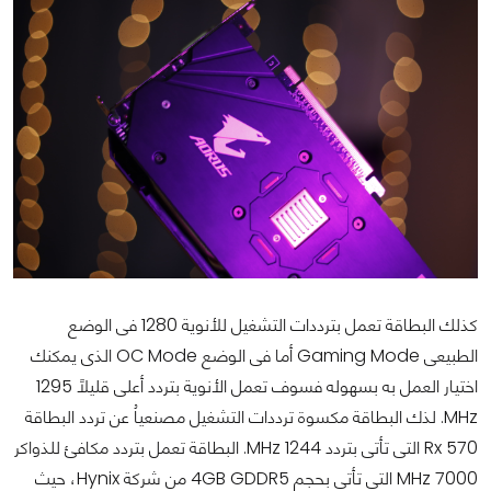
كذلك البطاقة تعمل بترددات التشغيل للأنوية 1280 فى الوضع
الطبيعى Gaming Mode أما فى الوضع OC Mode الذى يمكنك
اختيار العمل به بسهوله فسوف تعمل الأنوية بتردد أعلى قليلاً 1295
MHz. لذك البطاقة مكسوة ترددات التشغيل مصنعياُ عن تردد البطاقة
Rx 570 التى تأتى بتردد 1244 MHz. البطاقة تعمل بتردد مكافئ للذواكر
7000 MHz التى تأتى بحجم 4GB GDDR5 من شركة Hynix، حيث