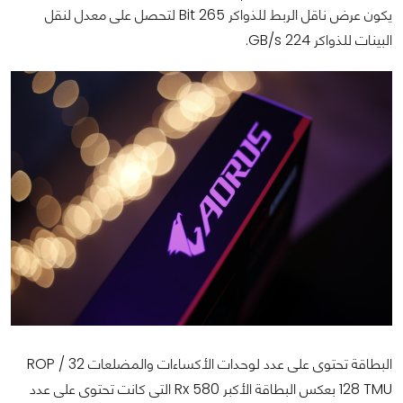
يكون عرض ناقل الربط للذواكر 265 Bit لتحصل على معدل لنقل
البينات للذواكر 224 GB/s.
البطاقة تحتوى على عدد لوحدات الأكساءات والمضلعات 32 ROP /
128 TMU بعكس البطاقة الأكبر Rx 580 التى كانت تحتوى على عدد