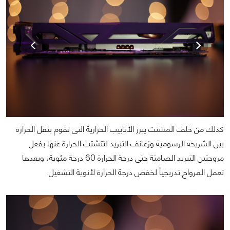
كذلك من خلف المشتت يبرز الأنابيب الحرارية التى تقوم بنقل الحرارة
بين الشريحة الرسومية وزعانف التبريد لتتشتت الحرارة عنها بفعل
مروحتين التبريد الصامتة حتى درجة الحرارة 60 درجة مئوية، وبعدها
تعمل المرواح تدريجياً لخفض درجة الحرارة لأنوية التشغيل.