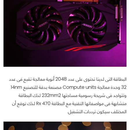
البطاقة التى لدينا تحتوى على عدد 2048 أنوية معالجة تقبع فى عدد
32 وحدة معالجة Compute units مصنعة بدقة للتصنيع 14nm
وتتواجد فى شريحة رسومية مساحتها 232mm2 لذك البطاقة
متشابهة فى مواصفاتها التقنية مع البطاقة Rx 470 لذك توقع أن
المختلف سيكون ترددات التشغيل.