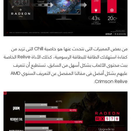
من بعض المميزات التى نتحدث عنها هو خاصية Chill التى تزيد من
كفاءة استهلاك الطاقة للبطاقة الرسومية، كذلك الأداة Relive الخاصة
ببث محتوى الألعاب بشكل أسهل من السابق، تستطيع أن تتعرف
عليهم بشكل أفضل فى مقالنا المفصل عن التعريف السنوي AMD
Crimson Relive.