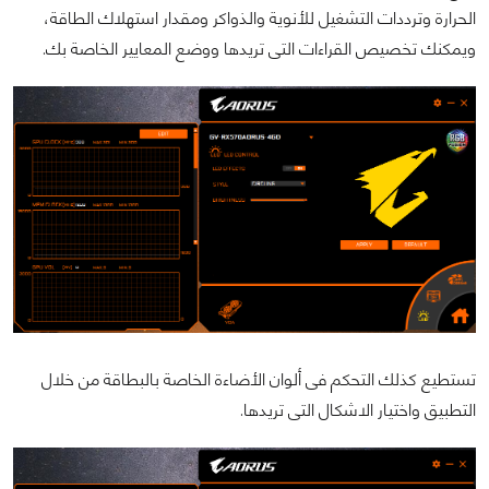
الحرارة وترددات التشغيل للأنوية والذواكر ومقدار استهلاك الطاقة،
ويمكنك تخصيص القراءات التى تريدها ووضع المعايير الخاصة بك.
تستطيع كذلك التحكم فى ألوان الأضاءة الخاصة بالبطاقة من خلال
التطبيق واختيار الاشكال التى تريدها.