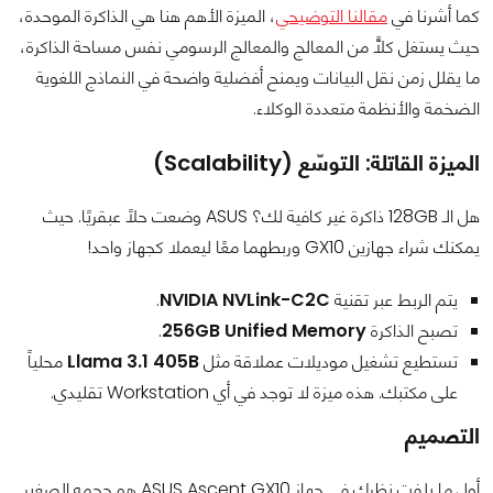
كما أشرنا في
مقالنا التوضيحي
، الميزة الأهم هنا هي الذاكرة الموحدة،
حيث يستغل كلًّا من المعالج والمعالج الرسومي نفس مساحة الذاكرة،
ما يقلل زمن نقل البيانات ويمنح أفضلية واضحة في النماذج اللغوية
الضخمة والأنظمة متعددة الوكلاء.
الميزة القاتلة: التوسّع (Scalability)
هل الـ 128GB ذاكرة غير كافية لك؟ ASUS وضعت حلاً عبقريًا. حيث
يمكنك شراء جهازين GX10 وربطهما معًا ليعملا كجهاز واحد!
يتم الربط عبر تقنية
NVIDIA NVLink-C2C
.
تصبح الذاكرة
256GB Unified Memory
.
تستطيع تشغيل موديلات عملاقة مثل
Llama 3.1 405B
محلياً
على مكتبك. هذه ميزة لا توجد في أي Workstation تقليدي.
التصميم
أول ما يلفت نظرك في جهاز ASUS Ascent GX10 هو حجمه الصغير.