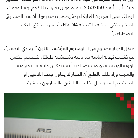
حيث يأتي بأبعاد 150×150×51 ملم ووزن يقارب 1.5 كجم. وهنا وقفت
لوهلة، فمن المجنون للغاية لدرجة يصعب تصديقها، أن هذا الصندوق
الصغير يخفي بداخله ما تصفه NVIDIA بـ"حاسوب فائق للذكاء
الاصطناعي"!
هيكل الجهاز مصنوع من الألومنيوم المؤكسد باللون "الرمادي النجمي"،
مع فتحات تهوية أمامية مدروسة ومُصمّمة طوليًا، بتصميم يعكس
الهوية الهندسية، ولمسة صناعية أنيقة تعكس طبيعته الاحترافية.
والسبب وراء ذلك بالطبع أن الجهاز لا يحاول جذب اللاعبين أو
المستخدم العادي، بل يخاطب الباحثين والمطورين مباشرة.