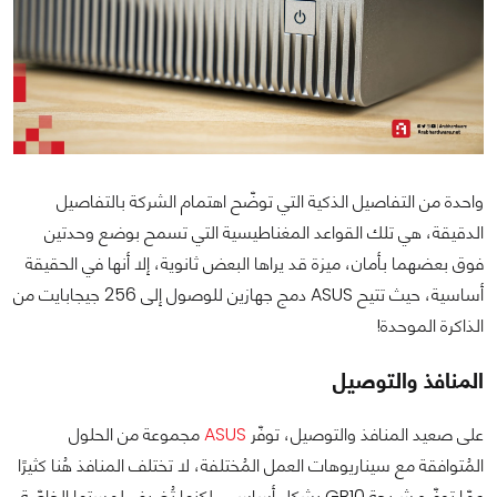
واحدة من التفاصيل الذكية التي توضّح اهتمام الشركة بالتفاصيل
الدقيقة، هي تلك القواعد المغناطيسية التي تسمح بوضع وحدتين
فوق بعضهما بأمان، ميزة قد يراها البعض ثانوية، إلا أنها في الحقيقة
أساسية، حيث تتيح ASUS دمج جهازين للوصول إلى 256 جيجابايت من
الذاكرة الموحدة!
المنافذ والتوصيل
على صعيد المنافذ والتوصيل، توفّر
ASUS
مجموعة من الحلول
المُتوافقة مع سيناريوهات العمل المُختلفة، لا تختلف المنافذ هُنا كثيرًا
عمّا توفّره شريحة GB10 بشكل أساسي، لكنها تُضيف لمستها الخاصّة،