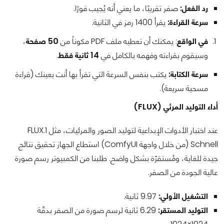
رد الفعل:
صفر تقريبًا، ما يعني أنه يُجيب فورًا.
سرعة القراءة:
يقرأ 1400 رمز في الثانية.
في الواقع
: يمكنك أن تعطيه ملف PDF مكوناً من
50 صفحة
،
وسيقوم بقراءته وفهمه بالكامل في
14 ثانية فقط
.
سرعة الكتابة:
يكتب بنفس السرعة التي تقرأ بها أنت بعينك (قراءة
مسحية سريعة).
أداء التوليد المرئي (FLUX)
عند اختبار الأدوات الإبداعية لتوليد الصور والمرئيات، مثل FLUX.1
Schnell (من خلال واجهة ComfyUI) استطاع الجهاز تحقيق نتائج
جيدة للغاية، ومُستقرّة بشكل واضح. طلبنا من الكمبيوتر رسم صورة
عالية الجودة من الصفر.
التشغيل الأولي:
9.97 ثانية.
التوليد المستقر:
6.29 ثانية لرسم صورة من الصفر بدقّة