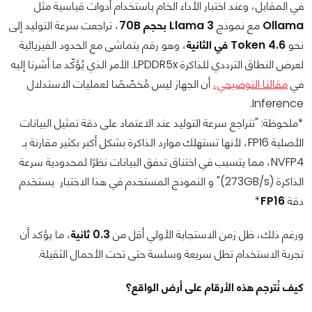
في المقابل، وعند اختبار الأداء الخام باستخدام أدوات قياسية مثل
Ollama
مع نموذج
Llama 3 بحجم 70B
، تراجعت سرعة التوليد إلى
نحو
4.6 Token في الثانية
، وهو رقم يتماشى مع الحدود الفيزيائية
لعرض النطاق الترددي للذاكرة LPDDR5x. الأمر الذي يُؤكّد ما أشرنا إليه
في
مقالنا التوضيحي،
أن الجهاز ليس مُخصّصًا لعمليات الاستدلال
Inference.
*ملحوظة: "تتراجع سرعة التوليد عند الاعتماد على دقة تمثيل البيانات
الأصلية FP16، لأنها تستهلك موارد الذاكرة بشكل أكبر بكثير مقارنة بـ
NVFP4، مما يتسبب في اختناق تدفق البيانات نظرًا لمحدودية سرعة
الذاكرة (273GB/s)" و النموذج المستخدم في هذا الاختبار يستخدم
دقة
FP16
*
ورغم ذلك، ظل زمن الاستجابة الأولي أقل من
0.3 ثانية
، ما يؤكد أن
تجربة الاستخدام تظل سريعة وسلسة حتى تحت الأحمال الثقيلة.
كيف نُترجم هذه الأرقام على أرض الواقع؟