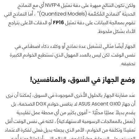
ولكن تكون النتائج مبهرة على دقة تمثيل NVFP4 أي مع النماذج
الحديثة "النماذج المُكَمَّمة (Quantized Models)" ، أما النماذج التي
تقوم بمعالجة البيانات على دقة تمثيل
FP16
أو الدقات الأعلى يتراجع
الأداء بشكل ملحوظ.
الجهاز أيضًا مثالي لتشغيل عدة نماذج أو وكلاء ذكاء اصطناعي في
نفس الوقت. لكن ليس بالعدد المهول الذي تستطيع الخوادم الكبيرة
تحقيقه.
وضع الجهاز في السوق، والمنافسين!
عند مقارنة الجهاز بالحلول الأُخرى الموجودة في السوق، يُمكننا أن نرى
أن جهاز ASUS Ascent GX10 لا ينافس خوادم DGX الضخمة، بل
يقدم بديلًا عمليًا محلّيًا: - أقوى بكثير من أي محطة عمل تقليدية
(تعمل بالمعالجات الرسومية الاستهلاكية)، لكنه في نفس الوقت أقل
تعقيدًا وتكلفة من الخوادم، الأمر الذي يجعله بديل فعلي لفكرة الاعتماد
المستمر على السحابة. وطبقًا لبعض النتائج التي رأيناها لأجهزة أُخرى