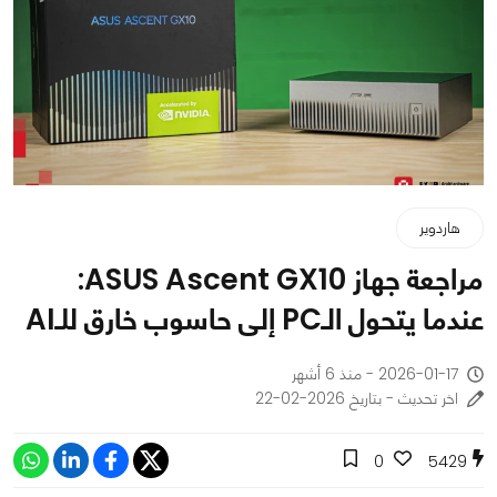
هاردوير
مراجعة جهاز ASUS Ascent GX10:
عندما يتحول الـPC إلى حاسوب خارق للـAI
2026-01-17 - منذ 6 أشهر
اخر تحديث - بتاريخ 2026-02-22
0
5429