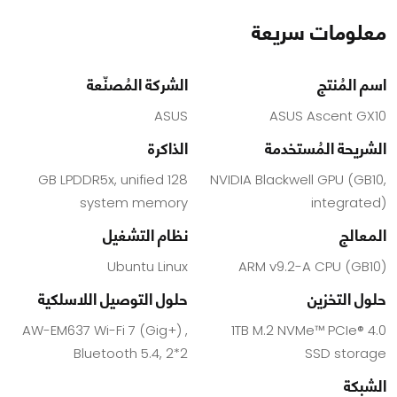
معلومات سريعة
اسم المُنتج
الشركة المُصنّعة
ASUS
ASUS Ascent GX10
الشريحة المُستخدمة
الذاكرة
128 GB LPDDR5x, unified
NVIDIA Blackwell GPU (GB10,
system memory
integrated)
المعالج
نظام التشغيل
Ubuntu Linux
ARM v9.2-A CPU (GB10)
حلول التخزين
حلول التوصيل اللاسلكية
AW-EM637 Wi-Fi 7 (Gig+) ,
1TB M.2 NVMe™ PCIe® 4.0
Bluetooth 5.4, 2*2
SSD storage
الشبكة