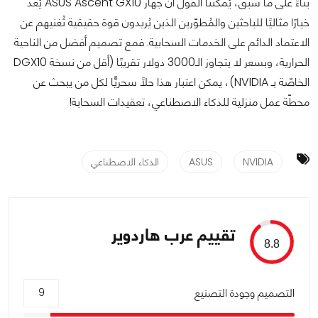
بناءً على ما سبق، يُمكننا القول أن جهاز ASUS Ascent GX10 يُعد
خيارًا مثاليًا للباحثين والمُطوّرين الذين يُريدون قوة حقيقية تُغنيهم عن
الاعتماد الدائم على الخدمات السحابية. فمع تصميم أفضل من الناحية
الحرارية، وبسعر لا يتجاوز الـ3000 دولار تقريبًا (أقل من نسخة DGX10
الخاصّة بـ NVIDIA)، يمكن اعتبار هذا حلًا سحريًّا لكل من يبحث عن
محطّة عمل منزلية للذكاء الاصطناعي، تعقيدات السحابة!
NVIDIA
ASUS
الذكاء الاصطناعي
تقييم عرب هاردوير
8.8
التصميم وجودة التصنيع
9