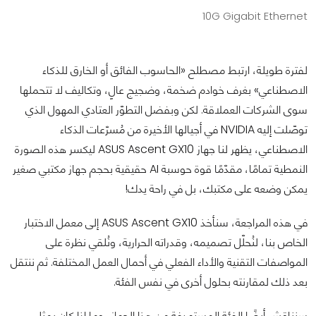
10G Gigabit Ethernet
لفترة طويلة، ارتبط مصطلح «الحاسوب الفائق أو الخارق للذكاء
الاصطناعي» بغرف خوادم ضخمة، وضجيج عالٍ، وتكاليف لا تتحملها
سوى الشركات العملاقة. لكن وبفضل التطوّر العتادي المهول الذي
توصّلت إليه NVIDIA في أجيالها الأخيرة من مُسرّعات الذكاء
الاصطناعي، يظهر لنا جهاز ASUS Ascent GX10 ليكسر هذه الصورة
النمطية تمامًا، مقدّمًا قوة حوسبة AI حقيقية بحجم جهاز مكتبي صغير
يمكن وضعه على مكتبك، بل في راحة يدك!
في هذه المراجعة، سنأخذ ASUS Ascent GX10 إلى معمل الاختبار
الخاص بنا، لنُحلّل تصميمه، وقدراته الحرارية، ونُلقي نظرة على
المواصفات التقنية والأداء الفعلي في أحمال العمل المختلفة. ثم ننتقل
بعد ذلك لمقارنته بحلول أخرى في نفس الفئة.
سنناقش أيضًا الفئة المستهدفة من هذا الجهاز، وما إذا كان يمثل