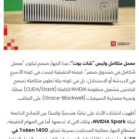
معمل متكامل وليس "شات بوت":
هذا الجهاز صمم ليكون "معمل
مُتكامل في صندوق صغير". قيمته الحقيقية ليست في كونه الأسرع
في الدردشة أو الاستدلال، بل في كونه بيئة تطوير متكاملة تسمح
للباحثين بتشغيل منظومة NVIDIA الكاملة (CUDA/Stack) محليًا،
وتجربة معمارية السيرفرات (Grace-Blackwell) على المكتب.
أظهرت اختبارات الأداء على تباينًا هندسيًا واضحًا بين النماذج الداعمة
لبيئة
NVIDIA Spark،
وتلك التي لا تدعمها. أما في المهام الخفيفة،
استطاع الجهاز معالجة المدخلات بسرعة تتجاوز
1400 Token في
الثانية
، ما يجعله مثاليًا لتحليل المستندات الكبيرة وسير العمل التفاعلي.