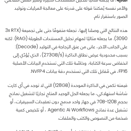
والأمر نفسه يُمكننا قوله على قدرته على معالجة المرئيات وتوليد
الصور باستقرار تام.
هذه النتائج التي وصلنا إليها، تجعله متفوقًا حتى على تجميعة (3x RTX
3090). ما يجعله مثاليًا لمهام تحليل المستندات الطويلة (RAG). لكنه
على الجانب الآخر، عانى من عنق الزجاجة في التوليد (Decode):
بسبب محدودية عرض نطاق الذاكرة (273GB/s)، الذي يُؤدّي إلى
انخفاض سرعة الكتابة، وخاصّة تلك التي تستخدم البيانات الأصلية
FP16، في مُقابل تلك التي تستخدم دقة بيانات NVFP4.
قيمته تكمن في الذاكرة الموحدة (128GB) التي لا توجد في أي كارت
شاشة استهلاكي، ما يجعله الحل الوحيد المتاح تجاريًا لتشغيل نماذج
بحجم 70B-120B في جهاز واحد مدمج دون تعقيدات السيرفرات، أو
تشغيل عدة نماذج Agentic Ai Workflows ، أو تلخيص كمية
ضخمة من النصوص والكتب والملفات.