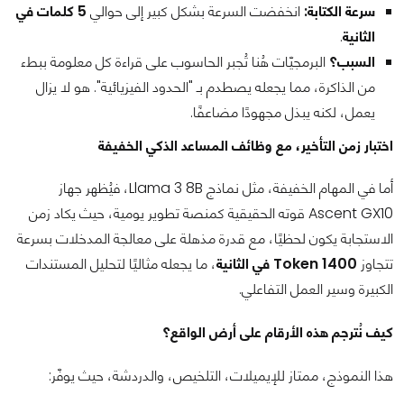
سرعة الكتابة:
انخفضت السرعة بشكل كبير إلى حوالي
5 كلمات في
الثانية
.
السبب؟
البرمجيّات هُنا تُجبر الحاسوب على قراءة كل معلومة ببطء
من الذاكرة، مما يجعله يصطدم بـ "الحدود الفيزيائية". هو لا يزال
يعمل، لكنه يبذل مجهودًا مضاعفًا.
اختبار زمن التأخير، مع وظائف المساعد الذكي الخفيفة
أما في المهام الخفيفة، مثل نماذج Llama 3 8B، فيُظهر جهاز
Ascent GX10 قوته الحقيقية كمنصة تطوير يومية، حيث يكاد زمن
الاستجابة يكون لحظيًا، مع قدرة مذهلة على معالجة المدخلات بسرعة
تتجاوز
1400 Token في الثانية
، ما يجعله مثاليًا لتحليل المستندات
الكبيرة وسير العمل التفاعلي.
كيف نُترجم هذه الأرقام على أرض الواقع؟
هذا النموذج، ممتاز للإيميلات، التلخيص، والدردشة، حيث يوفّر: