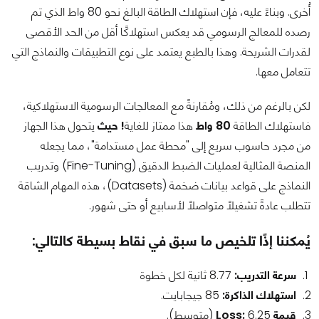
أُخرى. وبناءً عليه، فإن استهلاك الطاقة البالغ نحو 80 واط الذي تم
رصده للمعالج الرسومي قد يعكس استهلاكًا أقل من الحد الأقصى
لقدرات الشريحة. وهذا بالطبع يعتمد على نوع التطبيقات والنماذج التي
تتعامل معها.
لكن بالرغم من ذلك، ومُقارنةً مع المعالجات الرسومية الاستهلاكية،
فاستهلاك الطاقة
80 واط
هذا ممتاز للغاية
! حيث
يتحول هذا الجهاز
من مجرد حاسوب سريع إلى "محطة عمل مستدامة"، مما يجعله
المنصة المثالية لعمليات الضبط الدقيق (Fine-Tuning) وتدريب
النماذج على قواعد بيانات ضخمة (Datasets)، هذه المهام الشاقة
تتطلب عادةً تشغيلًا متواصلًا لأسابيع أو حتى شهور.
يُمكننا إذًا تلخيص ما سبق في نقاط بسيطة كالتالي:
سرعة التدريب:
8.77 ثانية لكل خطوة
استهلاك الذاكرة:
85 جيجابايت.
قيمة Loss:
6.25 (متوسط).