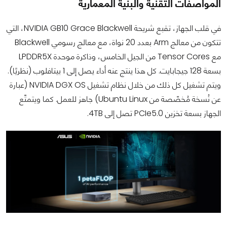
المواصفات التقنية والبنية المعمارية
في قلب الجهاز، تقبع شريحة NVIDIA GB10 Grace Blackwell، التي
تتكون من معالج Arm بعدد 20 نواة، مع معالج رسومي Blackwell
مع Tensor Cores من الجيل الخامس، وذاكرة موحدة LPDDR5X
بسعة 128 جيجابايت. كل هذا ينتج عنه أداء يصل إلى 1 بيتافلوب (نظريًا).
ويتم تشغيل كل ذلك من خلال نظام تشغيل NVIDIA DGX OS (عبارة
عن نُسخة مُخصّصة من Ubuntu Linux) جاهز للعمل. كما ويتمتّع
الجهاز بسعة تخزين PCIe5.0 تصل إلى 4TB.