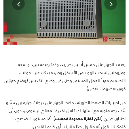
يعتمد الجهاز على خمس أنابيب حرارية، و57 زعنفة تبريد واسعة،
ومروحتين لسحب الهواء من الأسفل وطرده بذكاء عبر الجوانب.
التصميم مهيأ للعمل المستمر وحتى في وضع التكديس (وضع جهازين
فوق بعضهما البعض).
في اختبارات الضغط الطويلة، حافظ الجهاز على درجات حرارة بين 65 و
70 درجة مئوية مع استهلاك كامل لقدرة المعالج الرسومي، دون أي
اختناق حراري (
لكن لفترة محدودة فحسب
). أمّا مستوى الضجيج،
فيُمكننا القول أنه مقبول جدًا مقارنة بأي خادم تقليدي.