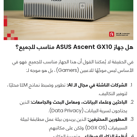
هل جهاز ASUS Ascent GX10 مناسب للجميع؟
في الحقيقة لا يُمكننا القول أن هذا الجهاز مناسب للجميع. فهو في
الأساس ليس موجّهًا للاعبين (Gamers)، بل هو موجه لـ:
الشركات الناشئة في مجال الـ AI:
تطوير وضبط نماذج LLM محليًا،
لتوفير التكاليف.
الباحثين وعلماء البيانات، ومعامل البحث والجامعات:
الذين
يحتاجون لسرية البيانات (Data Privacy).
المطورين المحترفين:
الذين يريدون بيئة عمل مطابقة لبيئة
السيرفرات (DGX OS) ولكن على مكاتبهم.
أنظمة الذكاء الاصطناعي
متعددة الوكلاء.