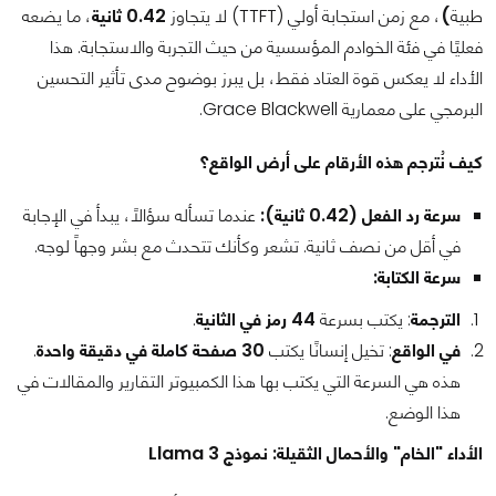
طبية
)
، مع زمن استجابة أولي (TTFT) لا يتجاوز
0.42 ثانية
، ما يضعه
فعليًا في فئة الخوادم المؤسسية من حيث التجربة والاستجابة. هذا
الأداء لا يعكس قوة العتاد فقط، بل يبرز بوضوح مدى تأثير التحسين
البرمجي على معمارية Grace Blackwell.
كيف نُترجم هذه الأرقام على أرض الواقع؟
سرعة رد الفعل (0.42 ثانية):
عندما تسأله سؤالًا، يبدأ في الإجابة
في أقل من نصف ثانية. تشعر وكأنك تتحدث مع بشر وجهاً لوجه.
سرعة الكتابة:
الترجمة
: يكتب بسرعة
44 رمز في الثانية
.
في الواقع
: تخيل إنسانًا يكتب
30 صفحة كاملة في دقيقة واحدة
.
هذه هي السرعة التي يكتب بها هذا الكمبيوتر التقارير والمقالات في
هذا الوضع.
الأداء "الخام" والأحمال الثقيلة: نموذج Llama 3