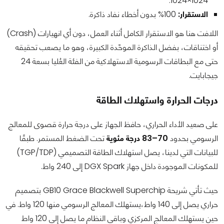
1024×1024.
الاستقرار:
100% بدون أخطاء نفاد ذاكرة.
اللافت هنا هو الاستقرار الكامل أثناء العمل، دون أي انهيارات (Crash)
أو اختناقات، بفضل الذاكرة الموحّدة الكبيرة، وهو ما يصعب تحقيقه
حتى مع البطاقات الرسومية الاستهلاكية من الفئة العُليا بسعة 24
جيجابايت.
درجات الحرارة واستهلاك الطاقة
على صعيد الأداء الحراري، حافظ الجهاز على درجة حرارة قصوى للمعالج
الرسومي بحدود
70–83 درجة مئوية
تحت الضغط المستمر. طبقًا
للبيانات التي لدينا، يصل استهلاك الطاقة التصميمي (TGP/TDP)
للمكونات الموجودة داخل جهاز DGX Spark إلى 240 واط.
حيث تأتي شريحة GB10 Grace Blackwell Superchip بتصميم
حراري يصل إلى 140 واط،يستهلك المعالج الرسومي منها 120 واط. في
حين يستهلك المعالج المركزي وباقي النظام ما يصل إلى 120 واط