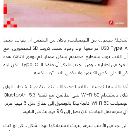
تشكيلة محدودة من التوصيلات، وكان من الأفضل أن يتواجد منفذ
USB Type-A آخر معها، ولا وجود لمنفذ كروت SD للمصورين، مع
أن اللاب توب يستطيع خدمتهم بشكلٍ ممتاز. لم توفق ASUS هذه
المرة في اختيارها، ومن الجدير بالذكر أن منفذ الـ Type-C الذي تراه
في الأعلى يخص الكيبورد ولا يخص اللاب توب نفسه.
أما بالنسبة للتوصيلات اللاسلكية، فاللاب توب يقدم لنا شبكات الواي
فاي باستخدام Wi-Fi 6E على نطاقين مع تقنية Bluetooth 5.3.
توصيلات Wi-Fi 6E كافية جدًا بالوصول إلى نطاق مثل 6 جيجا هرتز،
أي سرعة نقل البيانات الآن تصل إلى 9.6 جيجابت في الثانية.
لن تجد في الأغلب سرعة إنترنت لاستهلاكها بهذا الشكل، لكن لو كنت