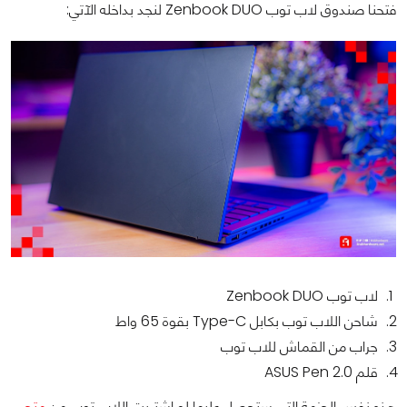
فتحنا صندوق لاب توب Zenbook DUO لنجد بداخله الآتي:
لاب توب Zenbook DUO
شاحن اللاب توب بكابل Type-C بقوة 65 واط
جراب من القماش للاب توب
قلم ASUS Pen 2.0
هذه نفس الحزمة التي ستحصل عليها لو اشتريت اللاب توب من
متجر