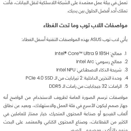
تعمل في بيئة عمل معتمدة على الشبكة اللاسلكية لنقل البيانات، فأنت
تملك أحد أفضل الحلول بين يديك.
مواصفات اللاب توب وما تحت الغطاء
يأتي لاب توب ASUS بهذه المواصفات التقنية أسفل الغطاء:
معالج: Intel® Core™ Ultra 9 185H
معالج رسومي: Intel Arc
شريحة الذكاء الاصطناعي: Intel NPU
وحدة التخزين الداخلية: 2 تيرابايت من الـ PCIe 4.0 SSD
الرامات: 32 جيجابايت من رامات الـ DDR5
مواصفات ترسم الصورة العامة لظروف الاستخدام. من الواضح أنه
جهاز صمم ليكون الأسرع في فئة العمل والاستهلاك، وبعيد عن نطاق
ألعاب الفيديو أو صناعة المحتوى المتحرك. خيار ممتاز للعاملين في
الكثير من القطاعات، وصناع المحتوى الكتابي والمعتمد على البحث
منهم بالتأكيد، ومصممي الصور.