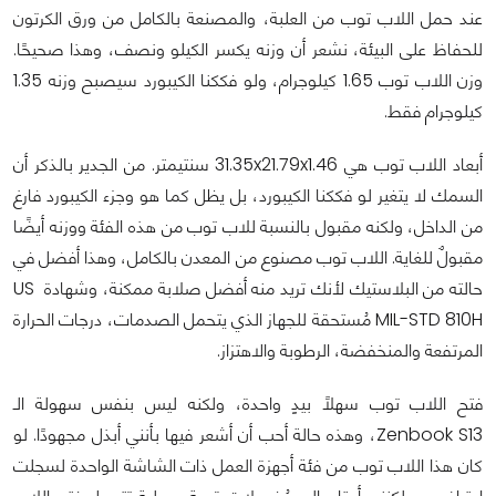
عند حمل اللاب توب من العلبة، والمصنعة بالكامل من ورق الكرتون
للحفاظ على البيئة، نشعر أن وزنه يكسر الكيلو ونصف، وهذا صحيحًا.
وزن اللاب توب 1.65 كيلوجرام، ولو فككنا الكيبورد سيصبح وزنه 1.35
كيلوجرام فقط.
أبعاد اللاب توب هي 31.35x21.79x1.46 سنتيمتر. من الجدير بالذكر أن
السمك لا يتغير لو فككنا الكيبورد، بل يظل كما هو وجزء الكيبورد فارغ
من الداخل، ولكنه مقبول بالنسبة للاب توب من هذه الفئة ووزنه أيضًا
مقبولٌ للغاية. اللاب توب مصنوع من المعدن بالكامل، وهذا أفضل في
حالته من البلاستيك لأنك تريد منه أفضل صلابة ممكنة، وشهادة US
MIL-STD 810H مُستحقة للجهاز الذي يتحمل الصدمات، درجات الحرارة
المرتفعة والمنخفضة، الرطوبة والاهتزاز.
فتح اللاب توب سهلًا بيدٍ واحدة، ولكنه ليس بنفس سهولة الـ
Zenbook S13، وهذه حالة أحب أن أشعر فيها بأنني أبذل مجهودًا. لو
كان هذا اللاب توب من فئة أجهزة العمل ذات الشاشة الواحدة لسجلت