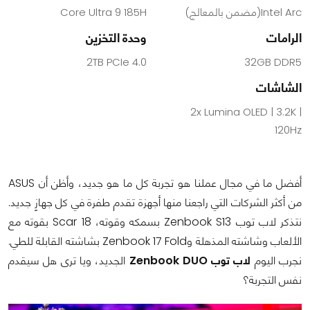
Intel Arc(مضمن بالمعالج)
Core Ultra 9 185H
الرامات
وحدة التخزين
2TB PCIe 4.0
32GB DDR5
الشاشات
2x Lumina OLED | 3.2K |
120Hz
أفضل ما في مجال عملنا هو تجربة كل ما هو جديد، وأظن أن ASUS
من أكثر الشركات التي راجعنا منها أجهزة تقدم طفرة في كل جهازٍ جديد.
نتذكر لاب توب Zenbook S13 بسمكه وقوته، Scar 18 بقوته مع
الألعاب وشاشته المذهلة وZenbook 17 Fold بشاشته القابلة للطي.
نجرب اليوم
لاب توب Zenbook DUO
الجديد، ويا ترى هل سيقدم
نفس التجربة؟