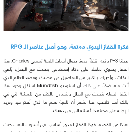
فكرة القفاز اليدوي ممتعة، وهو أصل عناصر الـ RPG
بطلنا P-3 يرتدي قفازًا يدويًا طوال أحداث اللعبة يُسمى Charles. هذا
القفاز يحتوي بداخله على ذكاء إصطناعي يتحدث مع البطل، يُلقي
النكات، ويُخبرك بالكثير من التفاصيل عن قصتك وقصة العالم الذي
أنت فيه. ضفّ على ذلك أن استوديو Mundfish استغل وجود هذا
القفاز لجعله يتحدث مع البطل ويتساءل بالكثير من الأسئلة التي في
بالك أنت كلاعب. هنا تشعر أن اللعبة تعلم ما الذي تُفكر فيه وتريد
الإجابة على مختلفة الأسئلة التي في ذهنك.
بعيدًا عن القصة، فهذا القفاز له دور أساسي في أسلوب اللعب حيث