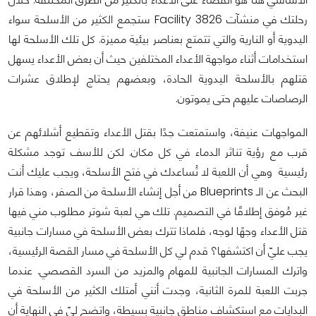
رحلتك في منشآت Facility 3826 ستجمع الكثير من الأسلحة سواء
اليدوية أو النارية والتي تتمتع بعناصر بيئية مميزة. كل تلك الأسلحة لها
استخدامات أثناء مواجهة الأعداء المختلفين حيث أن بعض الأعداء يسهل
قتلهم بالأسلحة اليدوية الحادة، وبعضهم يحتاج لإطلاق عشرات
الرصاصات عليهم حتى يموتون.
المواجهات عنيفة، واستمتعت جدًا بقتل الأعداء وتقطيع أشلائهم عن
قرب مع رؤية تناثر الدماء في كل مكان. لكن للأسف توجد مشكلة
رئيسية وهي أن اللعبة لا تُساعدك في فتح الأسلحة، ويجب عليك أنت
البحث عن الـ Blueprints من أجل إنشاء الأسلحة من الصفر، وهذا قرار
غير مُوفق إطلاقًا في التصميم. تلك هي لعبة شوتر مطلوب مني فيها
قتل الأعداء وجهًا لوجه، فلماذا تترك بعض الأسلحة في مسارات جانبية
يجب عليّ أن اكتشفها؟ قدم لي كل الأسلحة في مسار القصة الرئيسية،
واترك المسارات الجانبية للمهام والمزيد من السرد القصصي. عندما
جربت اللعبة للمرة الثانية، وجدت أنني أمتلك الكثير من الأسلحة في
البدايات مع استكشاف مناطق جانبية بسيطة، واتضح ليّ في النهاية أن