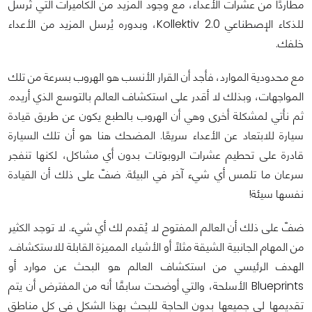
مطاردًا من عشرات الأعداء، مع وجود المزيد من الكاميرات التي تُرسل
للذكاء الإصطناعي Kollektiv 2.0، وبدوره يُرسل المزيد من الأعداء
خلفك.
مع محدودية الموارد، فأجد أن القرار الأنسب هو الهروب بسرعة من تلك
المواجهات، وبذلك لا أقدر على استكشاف العالم بالتوسع الذي أريده.
ثم نأتي لمشكلة أخرى وهي أن الهروب بالطبع يكون عن طريق قيادة
سيارة للابتعاد عن الأعداء سريعًا. المضحك هنا هو أن تلك السيارة
قادرة على تحطيم عشرات الروبوتات بدون أي مشاكل، لكنها تنفجر
سرعان ما تلمس أي شيء آخر في البيئة. ضفّ على ذلك أن القيادة
نفسها سيئة!
ضفّ على ذلك أن العالم المفتوح لا يُقدم لك أي شيء. لا توجد الكثير
من المهام الجانبية الشيقة مثلاً أو الأشياء المميزة القابلة للاستكشاف.
الهدف الرئيسي من استكشاف العالم هو البحث عن موارد أو
Blueprints الأسلحة، والتي أوضحت سابقًا أنه من المفترض أن يتم
تقديمها لي جميعها بدون الحاجة للبحث بهذا الشكل في كل مناطق