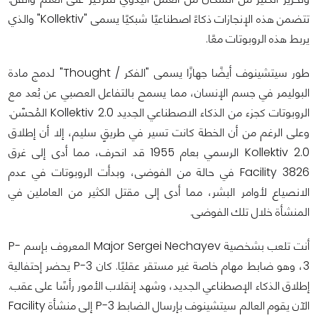
تتضمن هذه الإنجازات ذكاءً اصطناعيًا شبكيًا يسمى "Kollektiv" والذي
يربط هذه الروبوتات معًا.
طور سيتشينوف أيضًا جهازًا يسمى "الفكر / Thought" لدمج مادة
البوليمر في جسم الإنسان، مما يسمح بالتفاعل العصبي عن بُعد مع
الروبوتات كجزء من الذكاء الاصطناعي الجديد Kollektiv 2.0 المُحسّن.
وعلى الرغم من أن الخطة كانت تسير في طريقٍ سليم، إلا أن إطلاق
Kollektiv 2.0 الرسمي بعام 1955 قد انحرف، مما أدى إلى غرق
Facility 3826 في حالة من الفوضى، وبدأت الروبوتات في عدم
الانصياع لأوامر البشر، مما أدى إلى مقتل الكثير من العاملين في
المنشأة خلال تلك الفوضى.
أنت تلعب بشخصية Major Sergei Nechayev المعروف بإسم P-
3، وهو ضابط مهام خاصة غير مستقر عقليًا. كان P-3 يحضر إحتفالية
إطلاق الذكاء الإصطناعي الجديد، وشهد إنقلاب الأمور رأسًا على عقب.
الآن يقوم العالم سيتشينوف بإرسال الضابط P-3 إلى منشأة Facility