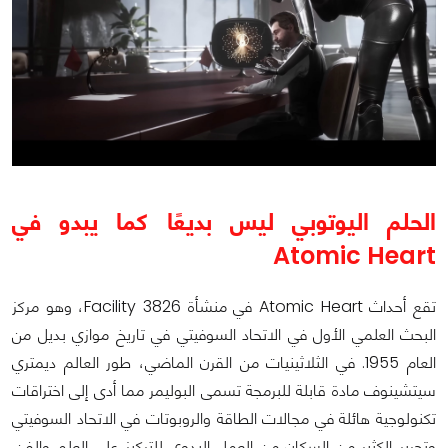
الحلم اليوتوبي ليس بديعًا كما يبدو في
Atomic Heart
تقع أحداث Atomic Heart في منشأة Facility 3826، وهو مركز
البحث العلمي الأول في الاتحاد السوفيتي في تاريخ موازي بديل من
العام 1955. في الثلاثينيات من القرن الماضي، طور العالم ديمتري
سيتشينوف مادة قابلة للبرمجة تسمى البوليمر مما أدى إلى اختراقات
تكنولوجية هائلة في مجالات الطاقة والروبوتات في الاتحاد السوفيتي
وتحرير الكثير من السكان من العمل اليدوي للتركيز على العلم والفن.