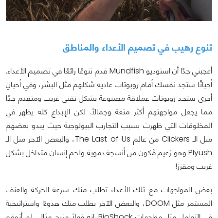
تنوع رهيب في تصميم الأعداء والمناطق
أعجبني جدًا أن استوديو Mundfish قدم تنوعًا رائعًا في تصميم الأعداء.
أحيانًا ستجد نفسك أمام روبوتات عادية شكلهم مثل البشر، وفي أحيانٍ
أخرى ستجد روبوتات عملاقة مصنوعة بشكل تقني غريب ومتقدم جدًا
مما يجعل مواجهتهم أكثر متعة وجمالاً. لكن الإبداع كله يظهر في
المخلوقات التي ظهرت بسبب التجارب البيولوجية حيث يبدو بعضهم
مثل الـ Clickers من عالم The Last of Us، والبعض الآخر مثل الـ
PIyush وهو زعيم مُكون من أنسجة دموية ولحم إنسان متداخل بشكل
غريب ومقزز!
بعض المواجهات مع تلك الأعداء تطلب منك سرعة الحركة والعنف
المستمر مثل DOOM، والبعض الآخر يطلب منك هدوءًا واستراتيجية
في التعامل مثل مواجهات BioShock. إنه فعلاً مزيج مثالي لم أتوقع