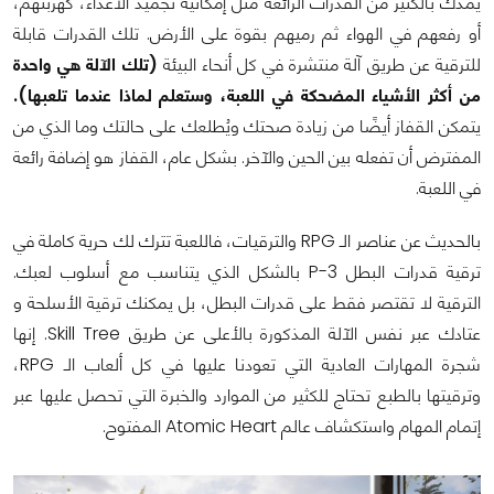
يمدك بالكثير من القدرات الرائعة مثل إمكانية تجميد الأعداء، كهربتهم،
أو رفعهم في الهواء ثم رميهم بقوة على الأرض. تلك القدرات قابلة
للترقية عن طريق آلة منتشرة في كل أنحاء البيئة
(تلك الآلة هي واحدة
من أكثر الأشياء المضحكة في اللعبة، وستعلم لماذا عندما تلعبها).
يتمكن القفاز أيضًا من زيادة صحتك ويُطلعك على حالتك وما الذي من
المفترض أن تفعله بين الحين والآخر. بشكل عام، القفاز هو إضافة رائعة
في اللعبة.
بالحديث عن عناصر الـ RPG والترقيات، فاللعبة تترك لك حرية كاملة في
ترقية قدرات البطل P-3 بالشكل الذي يتناسب مع أسلوب لعبك.
الترقية لا تقتصر فقط على قدرات البطل، بل يمكنك ترقية الأسلحة و
عتادك عبر نفس الآلة المذكورة بالأعلى عن طريق Skill Tree. إنها
شجرة المهارات العادية التي تعودنا عليها في كل ألعاب الـ RPG،
وترقيتها بالطبع تحتاج للكثير من الموارد والخبرة التي تحصل عليها عبر
إتمام المهام واستكشاف عالم Atomic Heart المفتوح.