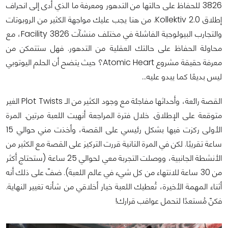
3826 للحفاظ على حالتها من التدهور ومعرفة ما الذي أدى إلى انحراف
إطلاق Kollektiv 2.0. من هنا يجب عليك مواجهة الكثير من الروبوتات
والتجارب البيولوجية الفاشلة في مختلف منشآت Facility 3826، مع
محاولة الحفاظ على حالتك العقلية من التدهور. فهل ستتمكن من
معرفة حقيقة مشروع Atomic Heart؟ حيث يتضح أن الحلم اليوتوبي
ليس بديعًا كما يبدو عليه…
القصة رائعة، وأحداثها مفاجئة مع وجود الكثير من الـ Plot Twists الغير
متوقعة على الإطلاق. خلال فترة المراجعة أنهيت اللعبة مرتين. المرة
الأولى ركزت فيها بشكل رئيسي على القصة، وأخذت مني حوالي 15
ساعة تقريبًا. لكن في المرة التانية قررت التركيز على القصة مع الكثير من
الأنشطة الجانبية، ووصلت التجربة معي لحوالي 25 ساعة (ستحتاج أكثر
من 30 ساعة للانتهاء من كل شيء في عالم اللعبة). ضفّ على ذلك أنه
أثناء المهمة الأخيرة، تُعطيك اللعبة خيار أخلاقي من شأنه تغيير النهاية.
فكنّ مُستعدًا لتحمل عواقب قرارك!