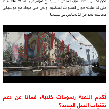
لكن لحسن الحظ، فإن المُلحن كان يطبخ موسيقى Atomic Heart
على نارٍ هادئة طوال السنوات الماضية، ونحن على ميعاد مع موسيقى
حماسية تُزيد من الأدرينالين في جسدنا.
تُقدم اللعبة رسومات خلابة، فماذا عن دعم
تقنيات الجيل الجديد؟