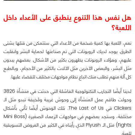
هل نفس هذا التنوع ينطبق على الأعداء داخل
اللعبة؟
نعم، اللعبة بها كمية ضخمة من الأعداء التي ستتمكن من قتلها بشتى
الطرق. يوجد لديك الروبوتات التي تم صناعتها لحماية البشر وانقلبت
عليهم، وهؤلاء الروبوتات يظهرون بكثير من الأشكال. بعضهم يبدون
مثل البشر، والبعض الآخرين مثل الآلات بالكثير من الأحجام، وبالطبع
كل آلة منهم تطلب منك اتباع نظام مواجهات مختلف للقضاء عليها.
لدينا أيضًا التجارب التكنولوجية الفاشلة التي حدثت في منشأة 3826
وحولت طاقم عمل المنشأة إلى وحوش غريبة ومُخيفة تبدو مثل الـ
Clickers في The Last of Us. تلك الوحوش أيضًا تأتي بأشكال
مختلفة، وستجد بعضهم في مواجهات الزعماء الصغيرة (Mini Boss
Fights) مثل الـ Plyush الذي رأيناه في الكثير من العروض التسويقية
للعبة.