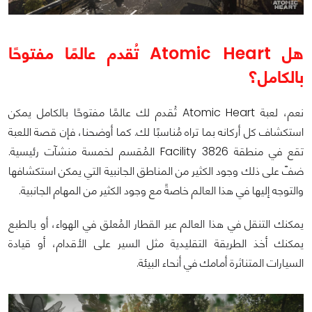
هل Atomic Heart تُقدم عالمًا مفتوحًا
بالكامل؟
نعم، لعبة Atomic Heart تُقدم لك عالمًا مفتوحًا بالكامل يمكن
استكشاف كل أركانه بما تراه مُناسبًا لك. كما أوضحنا، فإن قصة اللعبة
تقع في منطقة Facility 3826 المُقسم لخمسة منشآت رئيسية.
ضفّ على ذلك وجود الكثير من المناطق الجانبية التي يمكن استكشافها
والتوجه إليها في هذا العالم خاصةً مع وجود الكثير من المهام الجانبية.
يمكنك التنقل في هذا العالم عبر القطار المُعلق في الهواء، أو بالطبع
يمكنك أخذ الطريقة التقليدية مثل السير على الأقدام، أو قيادة
السيارات المتناثرة أمامك في أنحاء البيئة.