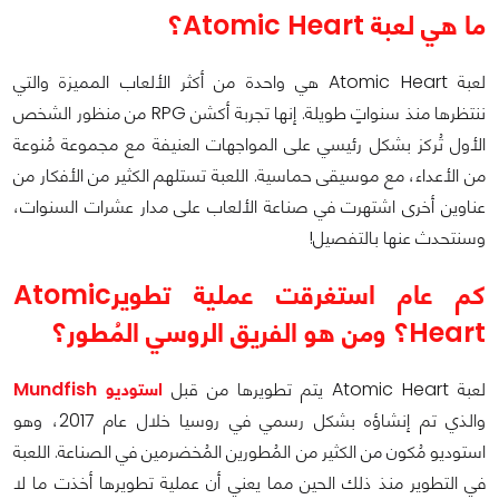
ما هي لعبة Atomic Heart؟
لعبة Atomic Heart هي واحدة من أكثر الألعاب المميزة والتي
ننتظرها منذ سنواتٍ طويلة. إنها تجربة أكشن RPG من منظور الشخص
الأول تُركز بشكل رئيسي على المواجهات العنيفة مع مجموعة مُنوعة
من الأعداء، مع موسيقى حماسية. اللعبة تستلهم الكثير من الأفكار من
عناوين أخرى اشتهرت في صناعة الألعاب على مدار عشرات السنوات،
وسنتحدث عنها بالتفصيل!
كم عام استغرقت عملية تطوير
Atomic
Heart
؟
ومن هو الفريق الروسي المُطور؟
لعبة Atomic Heart يتم تطويرها من قبل
استوديو Mundfish
والذي تم إنشاؤه بشكل رسمي في روسيا خلال عام 2017، وهو
استوديو مُكون من الكثير من المُطورين المُخضرمين في الصناعة. اللعبة
في التطوير منذ ذلك الحين مما يعني أن عملية تطويرها أخذت ما لا