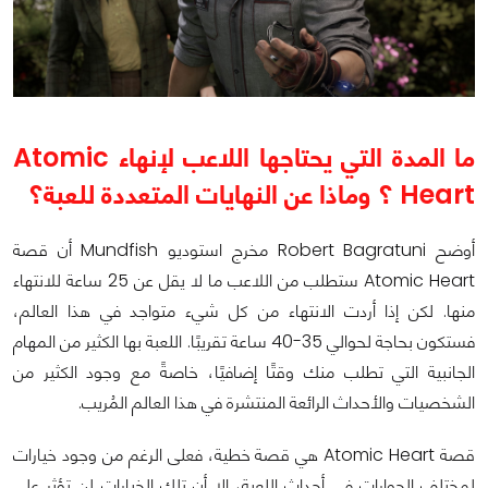
ما المدة التي يحتاجها اللاعب لإنهاء
Atomic
Heart
؟ وماذا عن النهايات المتعددة للعبة؟
أوضح Robert Bagratuni مخرج استوديو Mundfish أن قصة
Atomic Heart ستطلب من اللاعب ما لا يقل عن 25 ساعة للانتهاء
منها. لكن إذا أردت الانتهاء من كل شيء متواجد في هذا العالم،
فستكون بحاجة لحوالي 35-40 ساعة تقريبًا. اللعبة بها الكثير من المهام
الجانبية التي تطلب منك وقتًا إضافيًا، خاصةً مع وجود الكثير من
الشخصيات والأحداث الرائعة المنتشرة في هذا العالم المُريب.
قصة Atomic Heart هي قصة خطية، فعلى الرغم من وجود خيارات
لمختلف الحوارات في أحداث اللعبة، إلا أن تلك الخيارات لن تؤثر على