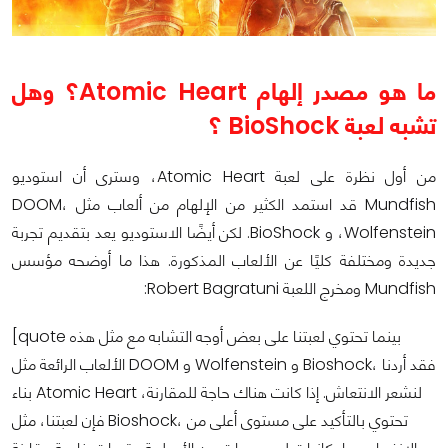
ما هو مصدر إلهام Atomic Heart؟ وهل
تشبه لعبة
BioShock ؟
من أول نظرة على لعبة Atomic Heart، وسترى أن استوديو
Mundfish قد استمد الكثير من الإلهام من ألعاب مثل DOOM،
Wolfenstein، و BioShock. لكن أيضًا الاستوديو يعد بتقديم تجربة
جديدة ومختلفة كليًا عن الألعاب المذكورة. هذا ما أوضحه مؤسس
Mundfish ومخرج اللعبة Robert Bagratuni:
[quote بينما تحتوي لعبتنا على بعض أوجه التشابه مع مثل هذه
الألعاب الرائعة مثل DOOM و Wolfenstein و Bioshock، فقد أردنا
بناء Atomic Heart لنشعر الانتعاش. إذا كانت هناك حاجة للمقارنة،
فإن لعبتنا، مثل Bioshock، تحتوي بالتأكيد على مستوى أعلى من