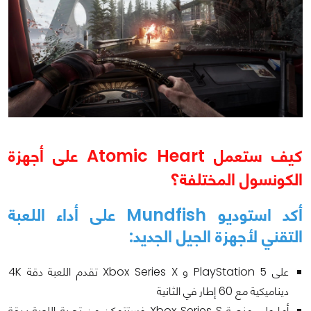
كيف ستعمل
Atomic Heart
على أجهزة
الكونسول المختلفة؟
أكد استوديو Mundfish على أداء اللعبة
التقني لأجهزة الجيل الجديد:
على PlayStation 5 و Xbox Series X تقدم اللعبة دقة 4K
ديناميكية مع 60 إطار في الثانية
أما على منصة Xbox Series S فستتمكن من تجربة اللعبة بدقة