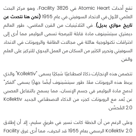
تقع أحداث Atomic Heart في Facility 3826، وهو مركز البحث
العلمي الأول في الاتحاد السوفيتي في عام 1955
(نحن هنا نتحدث عن
تاريخ موازي بديل)
. في الثلاثينيات من القرن الماضي، طور العالم
ديمتري سيتشينوف مادة قابلة للبرمجة تسمى البوليمر مما أدى إلى
اختراقات تكنولوجية هائلة في مجالات الطاقة والروبوتات في الاتحاد
السوفيتي وتحرير الكثير من السكان من العمل اليدوي للتركيز على العلم
والفن.
تتضمن هذه الإنجازات ذكاءً اصطناعيًا شبكيًا يسمى "Kollektiv" والذي
يربط هذه الروبوتات معًا. طور سيتشينوف أيضًا جهازًا يسمى "الفكر"
لدمج مادة البوليمر في جسم الإنسان، مما يسمح بالتفاعل العصبي
عن بُعد مع الروبوتات كجزء من الذكاء الاصطناعي الجديد Kollektiv
2.0 المُحسّن.
وعلى الرغم من أن الخطة كانت تسير في طريقٍ سليم، إلا أن إطلاق
Kollektiv 2.0 الرسمي بعام 1955 قد انحرف، مما أدى غرق Facility