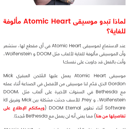
لماذا تبدو موسيقى
Atomic Heart
مألوفة
للغاية؟
عند الاستماع لموسيقى Atomic Heart في أي مقطع لها، ستشعر
وأن الموسيقى مألوفة للغاية لألعاب مثل DOOM و Wolfenstein،
وأنت بالفعل قد جاوبت على نفسك!
موسيقى Atomic Heart يعمل عليها المُلحن العبقري Mick
Gordon الذي قدّم لنا موسيقى من الأفضل في الصناعة أثناء عمله
مع Bethesda في السنوات الأخيرة على ألعاب مثل DOOM،
Wolfenstein، و Prey. للأسف حدثت مشكلة بين Mick وفريق id
Software أثناء تطوير DOOM Eternal (
ويمكنكم الإطلاع على
تفاصيلها من هنا
) مما يعني أنه لن يعمل مع Bethesda مُجددًا.