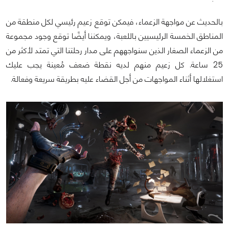
بالحديث عن مواجهة الزعماء، فيمكن توقع زعيم رئيسي لكل منطقة من
المناطق الخمسة الرئيسيين باللعبة، ويمكننا أيضًا توقع وجود مجموعة
من الزعماء الصغار الذين سنواجههم على مدار رحلتنا التي تمتد لأكثر من
25 ساعة. كل زعيم منهم لديه نقطة ضعف مُعينة يجب عليك
استغلالها أثناء المواجهات من أجل القضاء عليه بطريقة سريعة وفعالة.