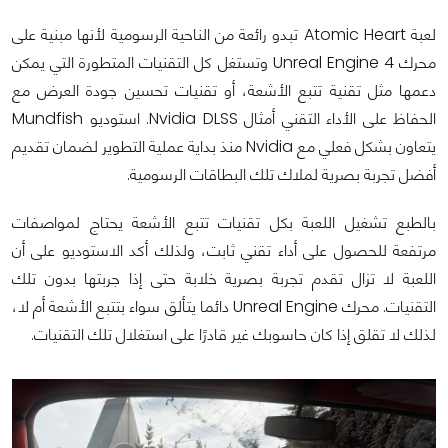
لعبة Atomic Heart تبدو رائعة من الناحية الرسومية لأنها مبنية على
محرك Unreal Engine 4 وتستغل كل التقنيات المتطورة التي يمكن
دعمها مثل تقنية تتبع الأشعة، أو تقنيات تحسين جودة العرض مع
الحفاظ على الأداء التقني أمثال Nvidia DLSS. استوديو Mundfish
يتعاون بشكل فعلي مع Nvidia منذ بداية عملية التطوير لضمان تقديم
أفضل تجربة بصرية لملاك تلك البطاقات الرسومية.
بالطبع تشغيل اللعبة بكل تقنيات تتبع الأشعة يحتاج لمواصفات
مرتفعة للحصول على أداء تقني ثابت، ولذلك أكد الاستوديو على أن
اللعبة لا تزال تقدم تجربة بصرية خلابة حتى إذا جربتها بدون تلك
التقنيات. محرك Unreal Engine دائما يتألق سواء بتتبع الأشعة أم لا،
لذلك لا تقلق إذا كان حاسوبك غير قادرًا على استغلال تلك التقنيات.