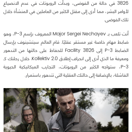
3826 في حالة من الفوضى، وبدأت الروبوتات في عدم الانصياع
لأوامر البشر، مما أدى إلى مقتل الكثير من العاملين في المنشأة خلال
تلك الفوضى.
أنت تلعب بـ Major Sergei Nechayev المعروف بإسم P-3، وهو
ضابط مهام خاصة غير مستقر عقليًا. قام العالم سيتشينوف بإرسال
الضابط P-3 إلى Facility 3826 للحفاظ على حالتها من التدهور
ومعرفة ما الذي أدى إلى انحراف إطلاق Kollektiv 2.0. خلال رحلتك كـ
P-3، ستواجه الكثير من الروبوتات، التجارب الميكانيكية الحيوية
الفاشلة، بالإضافة إلى حالتك العقلية التي تتدهور باستمرار.