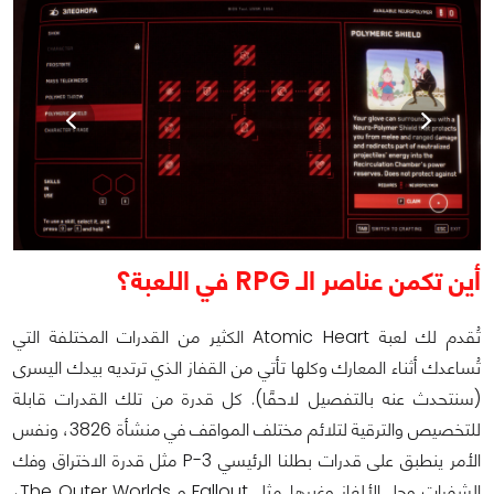
أين تكمن عناصر الـ RPG في اللعبة؟
تُقدم لك لعبة Atomic Heart الكثير من القدرات المختلفة التي
تُساعدك أثناء المعارك وكلها تأتي من القفاز الذي ترتديه بيدك اليسرى
(سنتحدث عنه بالتفصيل لاحقًا). كل قدرة من تلك القدرات قابلة
للتخصيص والترقية لتلائم مختلف المواقف في منشأة 3826، ونفس
الأمر ينطبق على قدرات بطلنا الرئيسي P-3 مثل قدرة الاختراق وفك
الشفرات وحل الألغاز وغيرها.
مثل Fallout و The Outer Worlds،