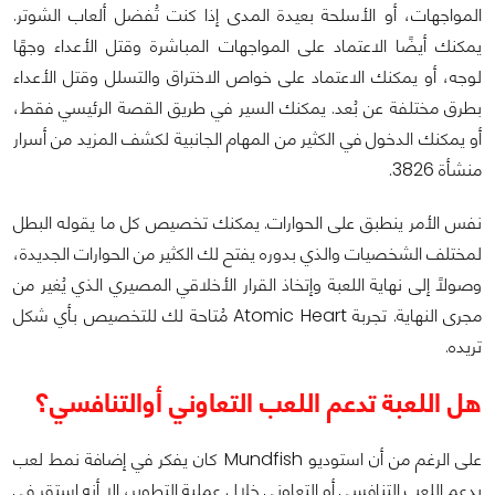
المواجهات، أو الأسلحة بعيدة المدى إذا كنت تُفضل ألعاب الشوتر.
يمكنك أيضًا الاعتماد على المواجهات المباشرة وقتل الأعداء وجهًا
لوجه، أو يمكنك الاعتماد على خواص الاختراق والتسلل وقتل الأعداء
بطرق مختلفة عن بُعد. يمكنك السير في طريق القصة الرئيسي فقط،
أو يمكنك الدخول في الكثير من المهام الجانبية لكشف المزيد من أسرار
منشأة 3826.
نفس الأمر ينطبق على الحوارات. يمكنك تخصيص كل ما يقوله البطل
لمختلف الشخصيات والذي بدوره يفتح لك الكثير من الحوارات الجديدة،
وصولاً إلى نهاية اللعبة وإتخاذ القرار الأخلاقي المصيري الذي يُغير من
مجرى النهاية. تجربة Atomic Heart مُتاحة لك للتخصيص بأي شكل
تريده.
هل اللعبة تدعم اللعب التعاوني أوالتنافسي؟
على الرغم من أن استوديو Mundfish كان يفكر في إضافة نمط لعب
يدعم اللعب التنافسي أو التعاوني خلال عملية التطوير، إلا أنه استقر في