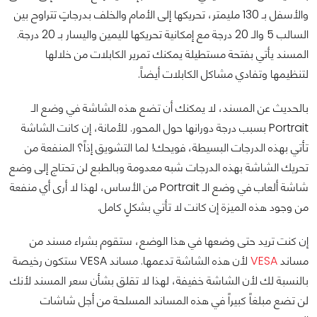
والأسفل بـ 130 مليمتر، تحريكها إلى الأمام والخلف بدرجاتٍ تتراوح بين
السالب 5 والـ 20 درجة مع إمكانية تحريكها لليمين واليسار بـ 20 درجة.
المسند يأتي بفتحة مستطيلة يمكنك تمرير الكابلات من خلالها
لتنظيمها وتفادي مشاكل الكابلات أيضاً.
بالحديث عن المسند، لا يمكنك أن تضع هذه الشاشة في وضع الـ
Portrait بسبب درجة دورانها حول المحور. للأمانة، إن كانت الشاشة
تأتي بهذه الدرجات البسيطة، فويحك! لما التشويق إذاً؟ المنفعة من
تحريك الشاشة بهذه الدرجات شبه معدومة وبالطبع لن تحتاج إلى وضع
شاشة ألعاب في وضع الـ Portrait من الأساس، لهذا لا أرى أي منفعة
من وجود هذه الميزة إن كانت لا تأتي بشكلٍ كامل.
إن كنت تريد حتى وضعها في هذا الوضع، ستقوم بشراء مسند من
مساند
VESA
لأن هذه الشاشة تدعمها. مساند VESA ستكون رخيصة
بالنسبة لك لأن الشاشة خفيفة، لهذا لا تقلق بشأن سعر المسند لأنك
لن تضع مبلغاً كبيراً في هذه المساند المسلحة من أجل شاشات