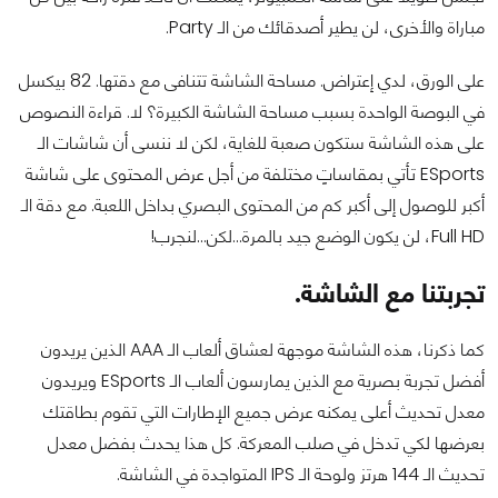
مباراة والأخرى، لن يطير أصدقائك من الـ Party.
على الورق، لدي إعتراض. مساحة الشاشة تتنافى مع دقتها. 82 بيكسل
في البوصة الواحدة بسبب مساحة الشاشة الكبيرة؟ لا. قراءة النصوص
على هذه الشاشة ستكون صعبة للغاية، لكن لا ننسى أن شاشات الـ
ESports تأتي بمقاساتٍ مختلفة من أجل عرض المحتوى على شاشة
أكبر للوصول إلى أكبر كم من المحتوى البصري بداخل اللعبة. مع دقة الـ
Full HD، لن يكون الوضع جيد بالمرة...لكن...لنجرب!
تجربتنا مع الشاشة.
كما ذكرنا، هذه الشاشة موجهة لعشاق ألعاب الـ AAA الذين يريدون
أفضل تجربة بصرية مع الذين يمارسون ألعاب الـ ESports ويريدون
معدل تحديث أعلى يمكنه عرض جميع الإطارات التي تقوم بطاقتك
بعرضها لكي تدخل في صلب المعركة. كل هذا يحدث بفضل معدل
تحديث الـ 144 هرتز ولوحة الـ IPS المتواجدة في الشاشة.