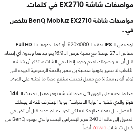
مواصفات شاشة EX2710 في كلمات.
مواصفات شاشة BenQ Mobiuz EX2710 تتلخص
في…
لوحة من الـ
IPS
بدقة الـ 1920x1080 أو كما ندعوها بالـ
Full HD
.
مقاس الـ 27 بوصة مع نسبة عرض الـ 16:9 يتواجد هنا وبدون أي إنحناء.
قبل أن يعلو صوتك لعدم وجود إنحناء في الشاشة، تذكر أن شاشة
الألعاب لا تتميز بكونها منحنية بل تتميز بالدقة الرسومية الجيدة التي
توفر ألوان ممتازة مع معدل تحديث مرتفع وهذا ما نجنيه على الورق.
هذا ما نجنيه على الورق لأن هذه الشاشة توفر معدل تحديث الـ
144
هرتز
والذي نلقبه بـ "بوابة الإحتراف". بوابة الإحتراف لأنه لا يجعلك
الأفضل، بل يعطيك الإمكانية لكي تجرب عالم جديد قبل أن تقرر في
الدخول إلى عالم الـ 240 هرتز الإحترافي البحت والذي توفره BenQ من
خلال شاشات
Zowie
أيضاً.