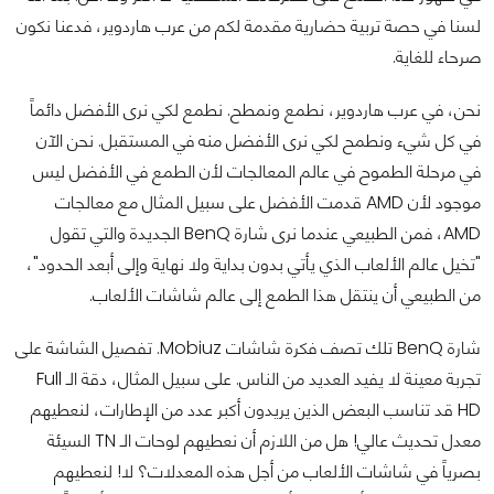
لسنا في حصة تربية حضارية مقدمة لكم من عرب هاردوير، فدعنا نكون
صرحاء للغاية.
نحن، في عرب هاردوير، نطمع ونمطح. نطمع لكي نرى الأفضل دائماً
في كل شيء ونطمح لكي نرى الأفضل منه في المستقبل. نحن الآن
في مرحلة الطموح في عالم المعالجات لأن الطمع في الأفضل ليس
موجود لأن AMD قدمت الأفضل على سبيل المثال مع معالجات
AMD، فمن الطبيعي عندما نرى شارة BenQ الجديدة والتي تقول
"تخيل عالم الألعاب الذي يأتي بدون بداية ولا نهاية وإلى أبعد الحدود"،
من الطبيعي أن ينتقل هذا الطمع إلى عالم شاشات الألعاب.
شارة BenQ تلك تصف فكرة شاشات Mobiuz. تفصيل الشاشة على
تجربة معينة لا يفيد العديد من الناس. على سبيل المثال، دقة الـ Full
HD قد تناسب البعض الذين يريدون أكبر عدد من الإطارات، لنعطيهم
معدل تحديث عالي! هل من اللازم أن نعطيهم لوحات الـ TN السيئة
بصرياً في شاشات الألعاب من أجل هذه المعدلات؟ لا! لنعطيهم