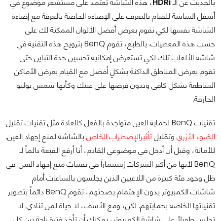
بالحديث عن الـ
HDRi
، هذه الشاشة تعتمد على مستشعر موضوع في
أسفل الشاشة للقيام بالتعرف على الإضاءة الخاصة بالغرفة مع إضاءة
الشاشة نفسها لكي تقوم بعرض أفضل الألوان الممكنة لك على
حسب هذه المعطيات. بالطبع، تقوم BenQ بترويج هذه التقنية في
شاشة الألعاب تلك لكي تستعرض إمكانية تحسين حدة التباين حتى
تقوم بعرض المناطق الداكنة بشكلٍ أفضل مع القيام بعرض الأماكن
الساطعة بشكل كافي وبدون فرضها على عينك وكأنها شمس يوليو
الحارقة.
تقنيات BenQ لحماية العين متواجدة بالفعل كالعادة مثل تقنيات تقليل
الضوء الأزرق
وتقليل
تأثيرالإضطراب الخاص
بالشاشة لمنع إجهاد العين.
للأمانة، وقبل أن أدخل في موضوعي القادم، أنا أرفع القبعة دائماً لـ
BenQ لأنها من أكثر الشركات إستثماراً في تقنيات منع إجهاد العين. في
ظل وجود فئة كبيرة من اللاعبين الذين يجلسون بالساعات أمام
شاشات الكمبيوتر بدون الإهتمام بصحتهم، تقوم BenQ دائماً بتطوير
تقنياتها الخاصة بحمايتهم. لكن، ومع الأسف، لا حياة لمن تنادي. لا
تجلس طويلاً على شاشة الكمبيوتر، يمكنك أن تأخذ فترة راحة بين كل