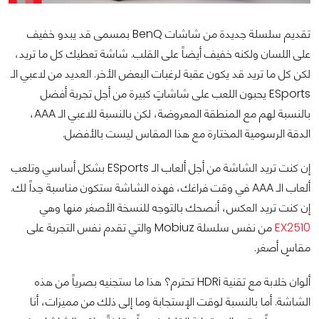
تقديم سلسلة جديدة من شاشات BenQ بمسمى قد يبدو خفيف
على اللسان ولكنه خفيف أيضاً على القلب. شاشة تعطيك كل ما تريد،
لكن كل ما تريد قد يكون عقبة لرغبات البعض الأخر. العديد من لاعبي الـ
ESports يحبون اللعب على شاشاتٍ كبيرة من أجل تجربة أفضل
بالنسبة لهم مع المنطقة المعروضة، لكن بالنسبة للاعبي الـ AAA،
الدقة الرسومية المختارة مع هذا المقاس ليست بالأفضل.
إن كنت تريد الشاشة من أجل ألعاب الـ ESports بشكل أساسي وتلعب
ألعاب الـ AAA في وقت فراغك، فهذه الشاشة ستكون مناسبة جداً لك.
إن كنت تريد العكس، أنصحك بالتوجه للنسخة الأصغر منها وهي
EX2510
من نفس سلسلة Mobiuz والتي تقدم نفس التجربة على
مقاسٍ أصغر.
ألوان خلابة مع تقنية HDRi تحترم؟ هذا ما ستجنيه بصرياً من هذه
الشاشة. أما بالنسبة لوقت الإستجابة وما إلى ذلك من مميزات، أنا