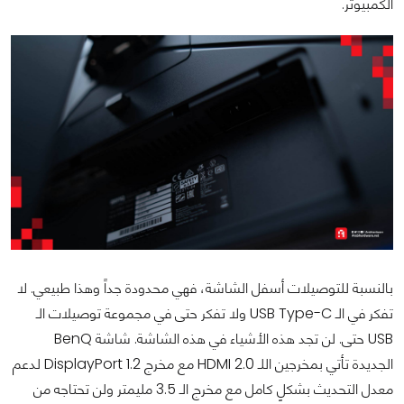
الكمبيوتر.
بالنسبة للتوصيلات أسفل الشاشة، فهي محدودة جداً وهذا طبيعي. لا
تفكر في الـ USB Type-C ولا تفكر حتى في مجموعة توصيلات الـ
USB حتى. لن تجد هذه الأشياء في هذه الشاشة. شاشة BenQ
الجديدة تأتي بمخرجين اللـ HDMI 2.0 مع مخرج DisplayPort 1.2 لدعم
معدل التحديث بشكلٍ كامل مع مخرج الـ 3.5 مليمتر ولن تحتاجه من