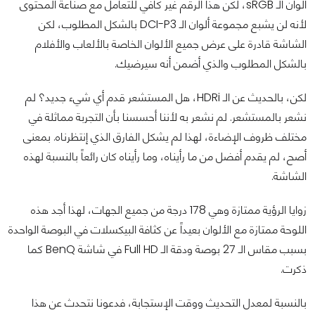
ألوان الـ sRGB، لكن هذا الرقم غير كافي للتعامل مع صناعة المحتوى
لأنه لن يشبع مجموعة ألوان الـ DCI-P3 بالشكل المطلوب، لكن
الشاشة قادرة على عرض جميع الألوان الخاصة بالألعاب والأفلام
بالشكل المطلوب والذي أضمن أنه سيرضيك.
لكن، بالحديث عن الـ HDRi، هل المستشعر قدم أي شيء جديد؟ لم
نشعر بالمستشعر. لم نشعر به لأننا أحسسنا بأن التجربة مماثلة في
مختلف ظروف الإضاءة، لهذا لم يشكل الفارق الذي إنتظرناه. بمعنى
أصح، لم يقدم أفضل من ما رأيناه، وما رأيناه كان رائعاً بالنسبة لهذه
الشاشة.
زوايا الرؤية ممتازة وهي 178 درجة من جميع الجهات، لهذا أجد هذه
اللوحة ممتازة مع الألوان بعيداً عن كثافة البيكسلات في البوصة الواحدة
بسبب مقاس الـ 27 بوصة ودقة الـ Full HD في شاشة BenQ كما
ذكرت.
بالنسبة لمعدل التحديث ووقت الإستجابة، فدعونا نتحدث عن هذا