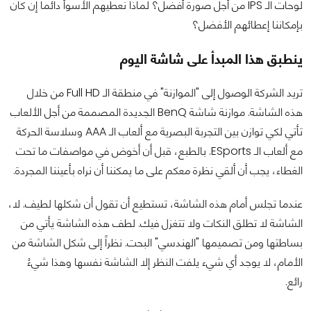
لوحات الـ IPS من أجل صورة أفضل؟ لماذا نعطيهم الأسوأ دائماً إن كان
بإمكاننا إعطائهم الأفضل؟
ينطبق هذا المبدأ على شاشة اليوم
تريد الشركة الوصول إلى "الموازنة" في منطقة الـ Full HD من خلال
هذه الشاشة. موازنة شاشة BenQ الجديدة المصممة من أجل الألعاب
تأتي لكي توازن بين التجربة البصرية مع ألعاب الـ AAA وسلاسة الحركة
مع ألعاب الـ ESports. بالطبع، قبل أن أخوض في مواصفات ما تحت
الغطاء، يجب أن ألقي نظرة معكم على ما يمكننا أن نراه بأعيننا المجردة.
عندما تجلس أمام هذه الشاشة، تستطيع أن تقول أن شكلها لطيف. لا،
الشاشة لا تطلق النكات ولا تتغزل فيك. لطف هذه الشاشة يأتي من
بساطتها ومن تصميمها "الهندسي" البحت. نظراً إلى شكل الشاشة من
الأمام، لا يوجد أي شيء يلفت النظر إلا الشاشة نفسها وهذا شيءُ
رائع.