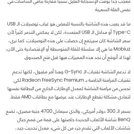
معجب جداً بوقت الإستجابة القليل نسبياً مقارنةً بباقي الشاشات في
نفس الفئة السعرية.
ما قد يعيب هذه الشاشة بالنسبة للبعض هو غياب توصيلات الـ USB
Type-C أو مداخل الـ USB المتعددة، لكن لا يمكنني التذمر كثيراً لأن
سعر الشاشة كان سيرتفع إن حصلت على هذه التوصيلات. كما نرى،
Mobiuz ما هي إلا سلسلة للفئة المتوسطة أو الإقتصادية حتى الآن،
لهذا لا أتوقع أن نجد هذه المميزات فيها قبل فتح الصندوق.
لا تدعم الشاشة تقنيات الـ G-Sync وهذا أمر مقبول، لكنها تدعم
تقنيات المزامنة الخاصة بـ Radeon FreeSync Premium لكي
تحسن من مزامنة الشاشة لمعدل الإطارات الخارج من البطاقة نفسها
لتفادي مشكلة تقطع الإطارات عند عرضها مع بطاقات AMD فقط.
بسعر الـ 300 دولار أمريكي، والذي سيعادل 4700 جنيه مصري، تضع
BenQ شاشة الألعاب الجديدة خاصتها على قمة من قمم جبال
شاشات الألعاب التي تقدم جزء من كل شيء. معدل تحديث جيد،