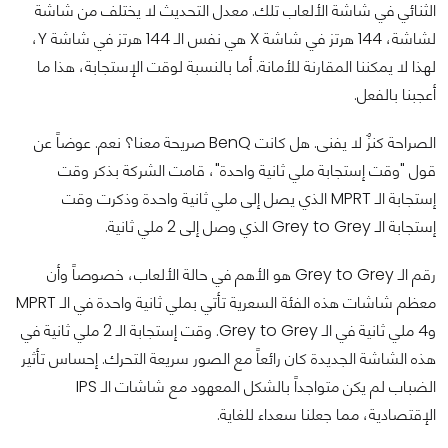
الثنائي في شاشة الألعاب تلك. معدل التحديث لا يختلف من شاشة
لشاشة، 144 هرتز في شاشة X هي نفس الـ 144 هرتز في شاشة Y،
لهذا لا يمكننا المقارنة للأمانة. أما بالنسبة لوقت الإستجابة، هذا ما
أعجبنا بالفعل.
الصراحة كنزٌ لا يفنى. هل كانت BenQ صريحة معنا؟ نعم. عوضاً عن
قول "وقت إستجابة ملي ثانية واحدة"، قامت الشركة بذكر وقت
إستجابة الـ MPRT الذي يصل إلى ملي ثانية واحدة وذكرت وقت
إستجابة الـ Grey to Grey الذي وصل إلى 2 ملي ثانية.
رقم الـ Grey to Grey هو الأهم في حالة الألعاب، خصوصاً وأن
معظم شاشات هذه الفئة السعرية تأتي بملي ثانية واحدة في الـ MPRT
و4 ملي ثانية في الـ Grey to Grey. وقت إستجابة الـ 2 ملي ثانية في
هذه الشاشة الجديدة كان رائعاً مع الصور سريعة التحرك. إحساس تأثير
الضباب لم يكن متواجداً بالشكل المعهود مع شاشات الـ IPS
الإقتصادية، مما جعلنا سعداء للغاية.