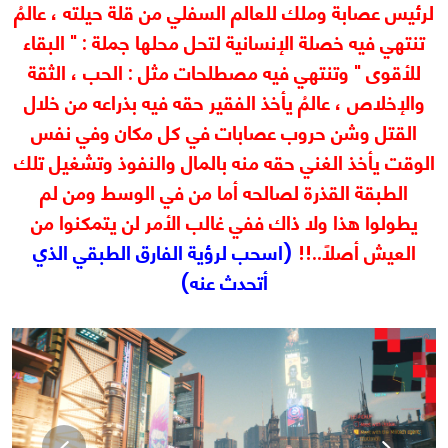
لرئيس عصابة وملك للعالم السفلي من قلة حيلته ، عالمُ
تنتهي فيه خصلة الإنسانية لتحل محلها جملة : " البقاء
للأقوى " وتنتهي فيه مصطلحات مثل : الحب ، الثقة
والإخلاص ، عالمُ يأخذ الفقير حقه فيه بذراعه من خلال
القتل وشن حروب عصابات في كل مكان وفي نفس
الوقت يأخذ الغني حقه منه بالمال والنفوذ وتشغيل تلك
الطبقة القذرة لصالحه أما من في الوسط ومن لم
يطولوا هذا ولا ذاك ففي غالب الأمر لن يتمكنوا من
العيش أصلاً..!!
(اسحب لرؤية الفارق الطبقي الذي
أتحدث عنه)