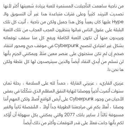
من ناحية ساهمت التأجيلات المستمرة للعبة بزيادة شعبيتها أكثر لأنها
تصدرت التريند كثيراً وعلى فترات متباعدة هذا غير أن التسويق والـ
Hype عليها كان رهيباً وكل هذا جميل ولكن من ناحية ، أثرت كل تلك
البلبلة على عقول الناس فباتوا ينتظرون العجب العجاب من تلك اللعبة
ويريدون منها أن تكون اللعبة الكاملة ورفع كل منا سقف توقعاته
بشكل غير اعتيادي لتصبح Cyberpunk في موقف حرج ومحور انتقاد
ضخم إن لم تكن ستحتوي على عنصر معين مثلاً ويمكنني الجزم بأنها
لن تسلم من أيدي النقاد أيضاً والذين سيترصدون لها كل غلطة ولكن
ها نحن ذا.
عزيزي القاريء ، عزيزتي القارئة ، حمداً لله على السلامة ، رحلة ثمان
سنوات أثمرت أخيراً ووصلنا لنهاية النفق المظلم الذي شكّكّنا في بعض
الأحيان من وجود Cyberpunk على أرض الواقع أصلاً ولكن المهم أننا
وصلنا ، أهلاً بكم في مراجعتنا الطويلة جداً أولاً ، المُفصلة ثانياً والغير
مسبوقة ثالثاً لـ سايبر بانك 2077 والتي يمكنني بكل سهولة أن أؤكد
لكم بأنها جاءت فعلاً على قدر التوقعات وأكثر من ذلك أيضاً.