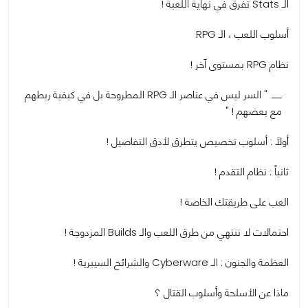
الـ Stats تفرق في نهاية اللعبة !
أسلوب اللعب ، الـ RPG
نظام RPG بمستوى آخر !
" السر ليس في عناصر الـ RPG المطروحة بل في كيفية ربطهم
مع بعضهم ! "
أولاً : أسلوب تخصيص يتطرق لأدق التفاصيل !
ثانياً : نظام التقدم !
العب على طريقتك الخاصة !
احتمالات لا تنتهي من طرق اللعب والـ Builds المزدوجة !
العظمة والجنون : الـ Cyberware والشرائح السيبرية !
ماذا عن الأسلحة وأسلوب القتال ؟