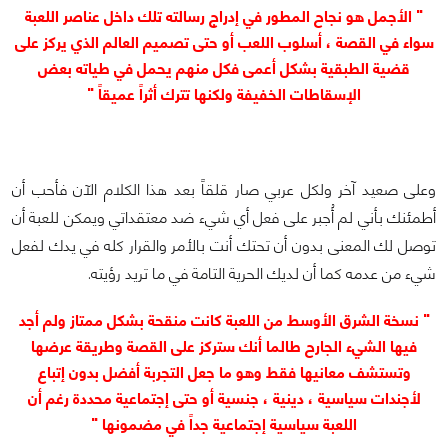
" الأجمل هو نجاح المطور في إدراج رسالته تلك داخل عناصر اللعبة
سواء في القصة ، أسلوب اللعب أو حتى تصميم العالم الذي يركز على
قضية الطبقية بشكل أعمى فكل منهم يحمل في طياته بعض
الإسقاطات الخفيفة ولكنها تترك أثراً عميقاً "
وعلى صعيد آخر ولكل عربي صار قلقاً بعد هذا الكلام الآن فأحب أن
أطمئنك بأني لم أُجبر على فعل أي شيء ضد معتقداتي ويمكن للعبة أن
توصل لك المعنى بدون أن تحتك أنت بالأمر والقرار كله في يدك لفعل
شيء من عدمه كما أن لديك الحرية التامة في ما تريد رؤيته.
" نسخة الشرق الأوسط من اللعبة كانت منقحة بشكل ممتاز ولم أجد
فيها الشيء الجارح طالما أنك ستركز على القصة وطريقة عرضها
وتستشف معانيها فقط وهو ما جعل التجربة أفضل بدون إتباع
لأجندات سياسية ، دينية ، جنسية أو حتى إجتماعية محددة رغم أن
اللعبة سياسية إجتماعية جداً في مضمونها "