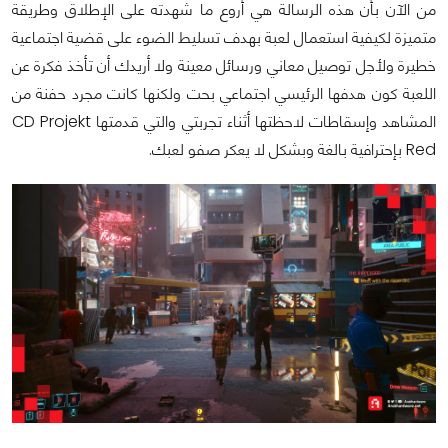
من الآن بأن هذه الرسالة هي أروع ما شهدته على الإطلاق وطريقة
متميزة لكيفية استعمال لعبة بهدف تسليط الضوء على قضية اجتماعية
خطيرة ولأجل توصيل معاني ورسائل معينة ولا أريدك أن تأخذ فكرة عن
اللعبة كون هدفها الرئيسي اجتماعي بحت ولكنها كانت مجرد حفنة من
المشاهد وإسقاطات لاحظتها أثناء تجربتي والتي قدمتها CD Projekt
Red بإحترافية بالغة وبشكل لا يعكر صفو لعبك.