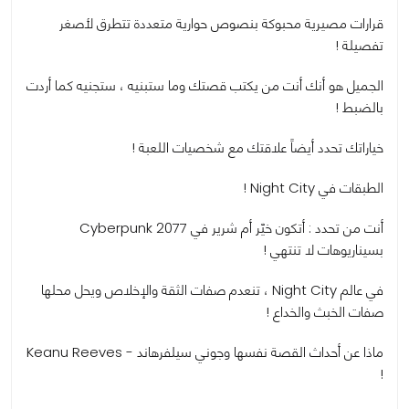
قرارات مصيرية محبوكة بنصوص حوارية متعددة تتطرق لأصغر
تفصيلة !
الجميل هو أنك أنت من يكتب قصتك وما ستبنيه ، ستجنيه كما أردت
بالضبط !
خياراتك تحدد أيضاً علاقتك مع شخصيات اللعبة !
الطبقات في Night City !
أنت من تحدد : أتكون خيّر أم شرير في Cyberpunk 2077
بسيناريوهات لا تنتهي !
في عالم Night City ، تنعدم صفات الثقة والإخلاص ويحل محلها
صفات الخبث والخداع !
ماذا عن أحداث القصة نفسها وجوني سيلفرهاند - Keanu Reeves
!