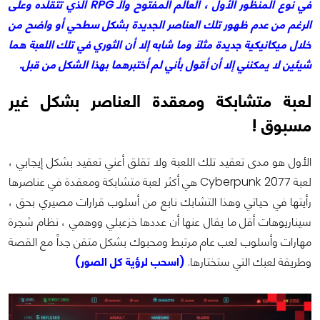
في نوع المنظور الأول ، العالم المفتوح والـ RPG الذي تتقلده وعلى
الرغم من عدم ظهور تلك العناصر الجديدة بشكل سطحي أو واضح من
خلال ميكانيكية جديدة مثلاً وما شابه إلا أن الثوري في تلك اللعبة هما
شيئين لا يمكنني إلا أن أقول بأني لم أختبرهما بهذا الشكل من قبل.
لعبة متشابكة ومعقدة العناصر بشكل غير
مسبوق !
الأول هو مدى تعقيد تلك اللعبة ولا تقلق أعني تعقيد بشكل إيجابي ،
لعبة Cyberpunk 2077 هي أكثر لعبة متشابكة ومعقدة في عناصرها
رأيتها في حياتي وهذا التشابك نابع من أسلوب قرارات مصيري بحق ،
سيناريوهات أقل ما يقال عنها أن عددها خزعبلي ووهمي ، نظام شجرة
مهارات وأسلوب لعب عام مرتبط ومحبوك بشكل متقن جداً مع القصة
وطريقة لعبك التي ستختارها.
(اسحب لرؤية كل الصور)