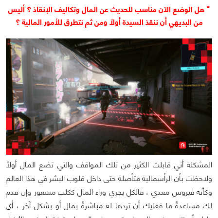
" هل الوضع الآن مناسب للحديث عن المال وتكاليف الإنقاذ ؟ أليس
من البديهي أن ننقذ السيدة أولاً ومن ثم نتطرق للأمور المالية ؟
المشكلة أني قابلت الكثير من تلك المواقف والتي تضع المال أولاً
ولاحظت بأن الرأسمالية متأصلة حتى داخل قلوب البشر في هذا العالم
وكأنه فيروس معدي ، فالكل يجري وراء المال ككلب مسعور وإن قدم
لك مساعدةً ما فعليك أن تردها له مباشرةً بمال أو بشكل آخر ، أي