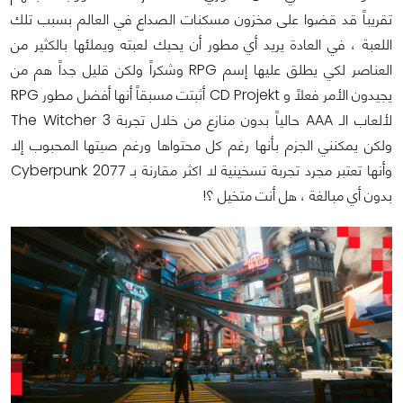
تقريباً قد قضوا على مخزون مسكنات الصداع في العالم بسبب تلك
اللعبة ، في العادة يريد أي مطور أن يحبك لعبته ويملئها بالكثير من
العناصر لكي يطلق عليها إسم RPG وشكراً ولكن قليل جداً هم من
يجيدون الأمر فعلاً و CD Projekt أثبتت مسبقاً أنها أفضل مطور RPG
لألعاب الـ AAA حالياً بدون منازع من خلال تجربة The Witcher 3
ولكن يمكنني الجزم بأنها رغم كل محتواها ورغم صيتها المحبوب إلا
وأنها تعتبر مجرد تجربة تسخينية لا اكثر مقارنة بـ Cyberpunk 2077
بدون أي مبالغة ، هل أنت متخيل ؟!