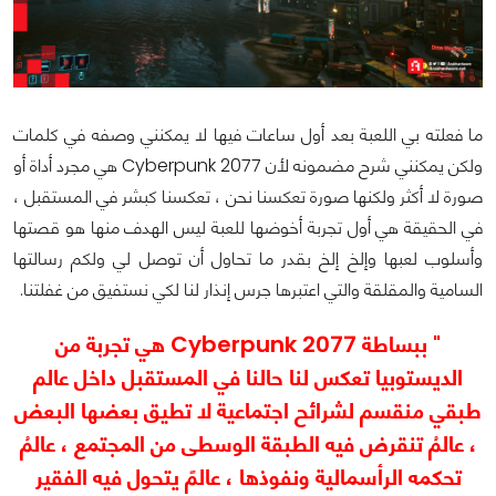
ما فعلته بي اللعبة بعد أول ساعات فيها لا يمكنني وصفه في كلمات
ولكن يمكنني شرح مضمونه لأن Cyberpunk 2077 هي مجرد أداة أو
صورة لا أكثر ولكنها صورة تعكسنا نحن ، تعكسنا كبشر في المستقبل ،
في الحقيقة هي أول تجربة أخوضها للعبة ليس الهدف منها هو قصتها
وأسلوب لعبها وإلخ إلخ بقدر ما تحاول أن توصل لي ولكم رسالتها
السامية والمقلقة والتي اعتبرها جرس إنذار لنا لكي نستفيق من غفلتنا.
" ببساطة Cyberpunk 2077 هي تجربة من
الديستوبيا تعكس لنا حالنا في المستقبل داخل عالم
طبقي منقسم لشرائح اجتماعية لا تطيق بعضها البعض
، عالمُ تنقرض فيه الطبقة الوسطى من المجتمع ، عالمُ
تحكمه الرأسمالية ونفوذها ، عالمً يتحول فيه الفقير