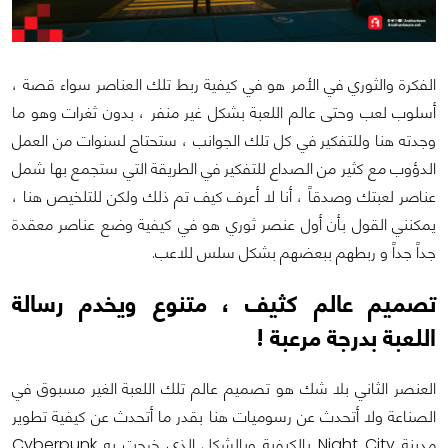
الفكرة والثوري في الأمر هو في كيفية ربط تلك العناصر سواء قصة ،
أسلوب لعب وحتى عالم اللعبة بشكل غير منفر ، بدون ثغرات وهو ما
وجدته هنا وللتفكير في كل تلك الجوانب ، ستحتاج لسنوات من العمل
الدؤوب مع كثير من الصداع للتفكير في الطريقة التي ستجمع بها شمل
عناصر لعبتك وصدقاً ، أنا لا أعرف كيف تم ذلك ولكن للتلخيص هنا ،
يمكنني القول بأن أول عنصر ثوري هو في كيفية وضع عناصر معقدة
جداً جداً و ربطهم ببعضهم بشكل سلس للاعب.
تصميم عالم كثيف ، متنوع ويخدم رسالة
اللعبة بدرجة مرعبة !
العنصر الثاني بلا شك هو تصميم عالم تلك اللعبة الغير مسبوق في
الصناعة ولا أتحدث عن رسوميات هنا بقدر ما أتحدث عن كيفية تطوير
مدينة Night City بالكيفية وبالشكل الذي خرجت به Cyberpunk