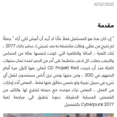
10/12/2020
مقدمة
" إن كان هذا هو المستقبل فعلاً فأنا لا أريد أن أعيش لكي أراه " جملةُ
لم تخرج من عقلي وظلت ملتصقة به بعد تجربتي لـ سايبر بانك 2077 ،
تلك اللعبة ، الحالة والظاهرة التي كونت لنفسها هالة من الحماس
والترقب جعلت كل لاعب ينتظرها على أحر من الجمر لمدة ثمان سنوات
كاملة منذ أن خرجت CD Projekt Red لتعلن عنها لأول مرة أمام
الجمهور في 2012 ، ومن حينها ونحن نرى أُناس مستعدون لفعل أي
شيء في سبيل تجربة ولو خمس دقائق منها فقط ، البعض أخذ إجازات
من العمل ، البعض ترك موعده مع حبيبته ليتفرغ لها والكثير من
القصص المسلية الحقيقة.. دعونا نتطرق الي مراجعة لعبة
Cyberpunk 2077 بالتفصيل