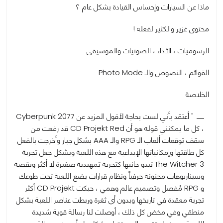
ماذا عن السيارات وإحساس القيادة بشكل عام ؟
محتوى غزير والكثير لفعله !
الرسوميات ، الأداء ، الصوتيات والموسيقى
القوائم ، النصوص والـ Photo Mode
الخلاصة
" أعتقد بأني لست بحاجة لأقول المزيد عن Cyberpunk 2077
، كل ما يمكنني قوله هو أن CD Projekt Red قد رفعت من
سقف توقعات ألعاب الـ RPG والـ AAA بشكل جبار وأخرجت بالفعل
كل طاقتها وإمكانياتها الإبداعية مع هذه اللعبة وبشكل جعل تجربة
The Witcher 3 تبدو جانبها كتجربة تمهيدية صغيرة لا أكثر وبقصة
وسيناريوهات مجنونة حرفياً ونظام قرارات يضع اللعبة تحت طوعك
و RPG مُفصل وتصميم عالم وهمي ، حبكت CD Projekt أكثر
تجربة معقدة في تاريخها وبدون أي ثغرة وربطت عناصر اللعبة بشكل
منطقي وفي مخض كل ذلك ، أوصلت لنا رسالة قوية شديدة