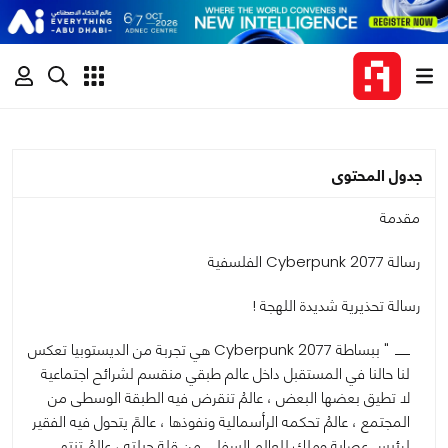
جدول المحتوى
مقدمة
رسالة Cyberpunk 2077 الفلسفية
رسالة تحذيرية شديدة اللهجة !
" ببساطة Cyberpunk 2077 هي تجربة من الديستوبيا تعكس
لنا حالنا في المستقبل داخل عالم طبقي منقسم لشرائح اجتماعية
لا تطيق بعضها البعض ، عالمُ تنقرض فيه الطبقة الوسطى من
المجتمع ، عالمُ تحكمه الرأسمالية ونفوذها ، عالمً يتحول فيه الفقير
لرئيس عصابة وملك للعالم السفلي من قلة حيلته ، عالمُ تنتهي