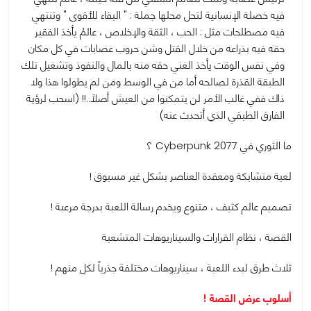
فيه خصلة الإنسانية لتحل محلها جملة : " البقاء للأقوى " وتنتهي
فيه مصطلحات مثل : الحب ، الثقة والإخلاص ، عالمُ يأخذ الفقير
حقه فيه بذراعه من خلال القتل وشن حروب عصابات في كل مكان
وفي نفس الوقت يأخذ الغني حقه منه بالمال والنفوذ وتشغيل تلك
الطبقة القذرة لصالحه أما من في الوسط ومن لم يطولوا هذا ولا
ذاك ففي غالب الأمر لن يتمكنوا من العيش أصلاً..!! (اسحب لرؤية
الفارق الطبقي الذي أتحدث عنه)
ما الثوري في Cyberpunk 2077 ؟
لعبة متشابكة ومعقدة العناصر بشكل غير مسبوق !
تصميم عالم كثيف ، متنوع ويخدم رسالة اللعبة بدرجة مرعبة !
القصة ، نظام القرارات والسيناريوهات المتشعبة
ثلاث طرق لبدء اللعبة ، سيناريوهات مختلفة جذرياً لكل منهم !
أسلوب عرض القصة !