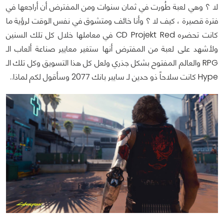
لا ؟ وهي لعبة طُورت في ثمان سنوات ومن المفترض أن أراجعها في
فترة قصيرة ، كيف لا ؟ وأنا خائف ومتشوق في نفس الوقت لرؤية ما
كانت تحضره CD Projekt Red في معاملها خلال كل تلك السنين
ولأشهد على لعبة من المفترض أنها ستغير معايير صناعة ألعاب الـ
RPG والعالم المفتوح بشكل جذري ولعل كل هذا التسويق وكل تلك الـ
Hype كانت سلاحاً ذو حدين لـ سايبر بانك 2077 وسأقول لكم لماذا..