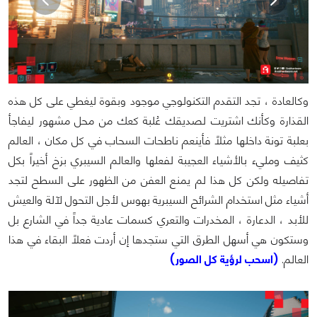
وكالعادة ، تجد التقدم التكنولوجي موجود وبقوة ليغطي على كل هذه
القذارة وكأنك اشتريت لصديقك عُلبة كعك من محل مشهور ليفاجأ
بعلبة تونة داخلها مثلاً فأينعم ناطحات السحاب في كل مكان ، العالم
كثيف ومليء بالأشياء العجيبة لفعلها والعالم السيبري بزخ أخيراً بكل
تفاصيله ولكن كل هذا لم يمنع العفن من الظهور على السطح لتجد
أشياء مثل استخدام الشرائح السيبرية بهوس لأجل التحول لآلة والعيش
للأبد ، الدعارة ، المخدرات والتعري كسمات عادية جداً في الشارع بل
وستكون هي أسهل الطرق التي ستجدها إن أردت فعلاً البقاء في هذا
العالم.
(اسحب لرؤية كل الصور)