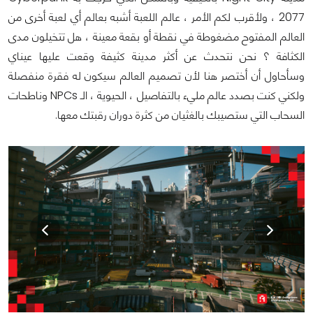
2077 ، ولأقرب لكم الأمر ، عالم اللعبة أشبه بعالم أي لعبة أخرى من
العالم المفتوح مضغوطة في نقطة أو بقعة معينة ، هل تتخيلون مدى
الكثافة ؟ نحن نتحدث عن أكثر مدينة كثيفة وقعت عليها عيناي
وسأحاول أن أختصر هنا لأن تصميم العالم سيكون له فقرة منفصلة
ولكني كنت بصدد عالم مليء بالتفاصيل ، الحيوية ، الـ NPCs وناطحات
السحاب التي ستصيبك بالغثيان من كثرة دوران رقبتك معها.