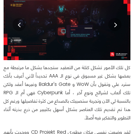
كل تلك الأمور تشكل كتلة من التعقيد ستجدها بشكل ما مرتبطة مع
بعضها بشكل غير مسبوق في نوع الـ AAA تحديداً لأني أعرف بأنك
سترد علي وتقول بأن WoW و Baldur's Gate وغيرها أعقد ولكن
تلك ألعاب لشرائح ونوع آخر ، أما Cyberpunk فهي أم الـ RPG
بالنسبة لي الآن وتجربة ستصيبك بالصداع من كثرة تفاصيلها ورغم كل
هذا تم تقديم تلك العناصر بشكل أسهل بكثييير من ذرع بذرته أثناء
التطوير والتفكير فيه أصلاً.
لقد وضعت نفسي مكان مطوري CD Projekt Red ووجدت بأنهم