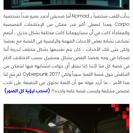
بدأت اللعب شخصياً بـ Nomad أما صديقي أحمد عمرو فبدأ بشخصية
Corpo وهذا لنغطي أكبر قدر ممكن من الإختلافات القصصية
والمفاجأة كانت في أن سيناريوهاتنا كانت مختلفة بشكل جذري ، أينعم
تصادف تشابه بعض الأحداث المهمة والرئيسية في القصة مع بعضنا
ولكن حتى تلك الأحداث ، كان يتم تقديمها بشكل مختلف لدرجة أننا
ضحكنا في وجه بعضنا البعض بشكل هستيري بسبب الاختلاف التام
في قصة كل منا لأننا كنا ننتظر أي جوانب متشابهة فيها لنتمكن من
التناقش حول قصة اللعبة سوياً ولكن Cyberpunk 2077 لم تتح لنا
هذا الأمر ، ما أريد قوله هو أن اللعبة تحتوي في الحقيقة على ثلاث
قصص مختلفة وليست قصة عامة واحدة !!
(اسحب لرؤية كل الصور)